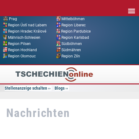
Direkt zum Inhalt
Prag
Mittelböhmen
Region Ústí nad Labem
Region Liberec
Region Hradec Králové
Region Pardubice
Mährisch-Schlesien
Region Karlsbad
Region Pilsen
Südböhmen
Region Hochland
Südmähren
Region Olomouc
Region Zlín
Tschechien
Online
Stellenanzeige schalten
Blogs
Nachrichten