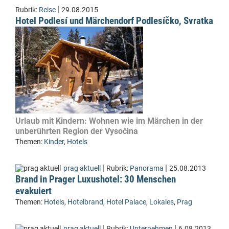
|
Rubrik:
Reise
29.08.2015
Hotel Podlesí und Märchendorf Podlesíčko, Svratka
Urlaub mit Kindern: Wohnen wie im Märchen in der
unberührten Region der Vysočina
Themen:
Kinder
,
Hotels
|
|
prag aktuell
Rubrik:
Panorama
25.08.2013
Brand in Prager Luxushotel: 30 Menschen
evakuiert
Themen:
Hotels
,
Hotelbrand
,
Hotel Palace
,
Lokales
,
Prag
|
|
prag aktuell
Rubrik:
Unternehmen
6.08.2013