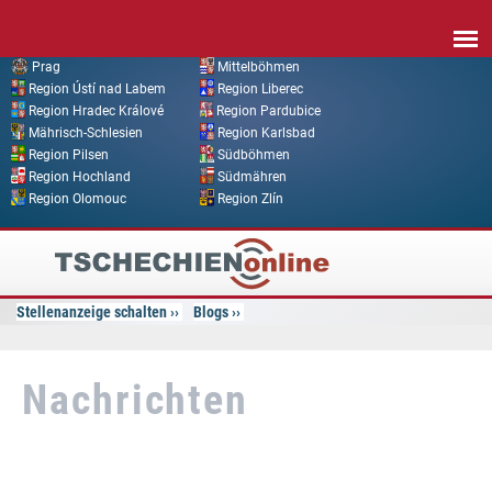
Direkt zum Inhalt
Prag
Mittelböhmen
Region Ústí nad Labem
Region Liberec
Region Hradec Králové
Region Pardubice
Mährisch-Schlesien
Region Karlsbad
Region Pilsen
Südböhmen
Region Hochland
Südmähren
Region Olomouc
Region Zlín
Tschechien
Online
Stellenanzeige schalten
Blogs
Nachrichten