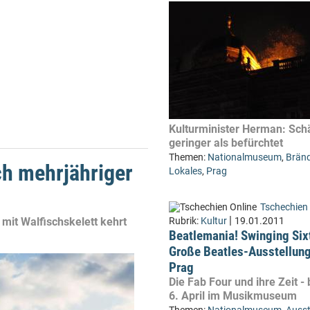
Kulturminister Herman: Sc
geringer als befürchtet
Themen:
Nationalmuseum
,
Brän
h mehrjähriger
Lokales
,
Prag
Tschechien 
|
 mit Walfischskelett kehrt
Rubrik:
Kultur
19.01.2011
Beatlemania! Swinging Six
Große Beatles-Ausstellung
Prag
Die Fab Four und ihre Zeit -
6. April im Musikmuseum