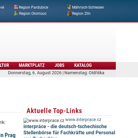
ové
Region Pardubice
Mährisch-Schlesien
Region Olomouc
Region Zlín
LTUR
MARKTPLATZ
JOBS
KATALOG
Donnerstag, 6. August 2026 | Namenstag: Oldřiška
Aktuelle Top-Links
www.interprace.cz
ik:
interpráce - die deutsch-tschechische
Stellenbörse für Fachkräfte und Personal
in Prag