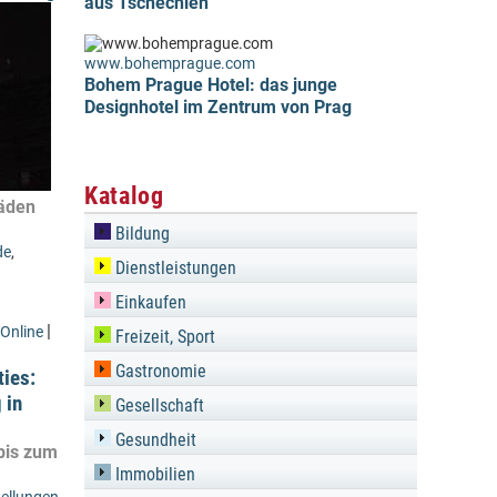
aus Tschechien
www.bohemprague.com
Bohem Prague Hotel: das junge
Designhotel im Zentrum von Prag
Katalog
häden
Bildung
de
,
Dienstleistungen
Einkaufen
|
Online
Freizeit, Sport
Gastronomie
ties:
 in
Gesellschaft
Gesundheit
 bis zum
Immobilien