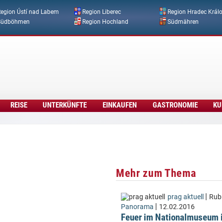
Direkt zum Inhalt
egion Ústí nad Labem
Region Liberec
Region Hradec Král
Südböhmen
Region Hochland
Südmähren
REISE
UNTERKÜNFTE
EINKAUFEN
GASTRONOMIE
KU
Mehr zum Thema
|
prag aktuell
Rubr
|
Panorama
12.02.2016
Feuer im Nationalmuseum 