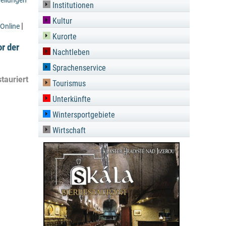
ellungen
Institutionen
Kultur
|
Online
Kurorte
r der
Nachtleben
Sprachenservice
tauriert
Tourismus
Unterkünfte
Wintersportgebiete
Wirtschaft