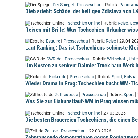
|
|
Der Spiegel
Presseschau
Rubrik:
Panoram
Dieb stiehlt Schädel der heiligen Zdislava von 
|
Tschechien Online
Rubrik:
Reise
,
Ges
Reisen mit Brille: Was Tschechien-Urlauber wiss
|
|
|
Esquire
Presseschau
Rubrik:
Reise
29.04.20
Laut Ranking: Das ist Tschechiens schönste Kle
|
|
SWR.de
Presseschau
Rubrik:
Wirtschaft
,
Unt
Um Kosten zu senken: Daimler Truck baut Werk i
|
|
Kicker.de
Presseschau
Rubrik:
Sport
,
Fußbal
Wieder Drama in Prag: Tschechien bucht WM-Tic
|
|
|
Zdfheute.de
Presseschau
Rubrik:
Sport
Was Sie zur Eiskunstlauf-WM in Prag wissen m
|
Tschechien Online
27.03.2026
Die besten Brauereien Tschechiens, die einen Be
|
|
Zeit.de
Presseschau
22.03.2026
Zehntausende demonstrieren gegen Regierungsc