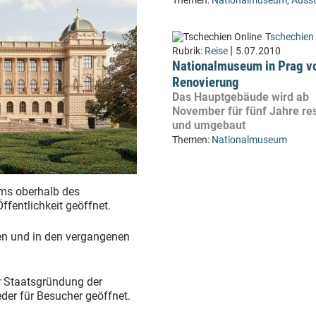
Themen:
Nationalmuseum
,
Ausst
Tschechien 
|
Rubrik:
Reise
5.07.2010
Nationalmuseum in Prag vo
Renovierung
Das Hauptgebäude wird ab
November für fünf Jahre res
und umgebaut
Themen:
Nationalmuseum
ms oberhalb des
Öffentlichkeit geöffnet.
n und in den vergangenen
r Staatsgründung der
er für Besucher geöffnet.