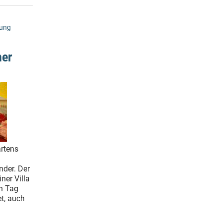
dung
her
rtens
nder. Der
ner Villa
en Tag
et, auch