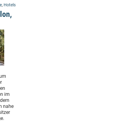
e
,
Hotels
lon,
rum
r
den
en im
ndern
im nahe
itzer
e.