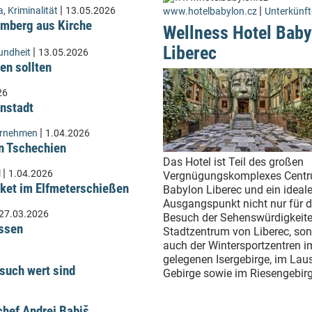
|
|
a
,
Kriminalität
13.05.2026
www.hotelbabylon.cz
Unterkünft
Lämberg aus Kirche
Wellness Hotel Baby
Liberec
|
undheit
13.05.2026
en sollten
26
instadt
|
ernehmen
1.04.2026
n Tschechien
Das Hotel ist Teil des großen
|
l
1.04.2026
Vergnügungskomplexes Cent
ket im Elfmeterschießen
Babylon Liberec und ein ideale
Ausgangspunkt nicht nur für 
27.03.2026
Besuch der Sehenswürdigkeit
üssen
Stadtzentrum von Liberec, so
auch der Wintersportzentren 
gelegenen Isergebirge, im Laus
such wert sind
Gebirge sowie im Riesengebirg
hef Andrej Babiš