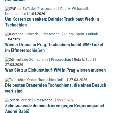
|
|
SWR.de
Presseschau
Rubrik:
Wirtschaft
,
|
Unternehmen
1.04.2026
Um Kosten zu senken: Daimler Truck baut Werk in
Tschechien
|
|
|
Kicker.de
Presseschau
Rubrik:
Sport
,
Fußball
1.04.2026
Wieder Drama in Prag: Tschechien bucht WM-Ticket
im Elfmeterschießen
|
|
|
Zdfheute.de
Presseschau
Rubrik:
Sport
27.03.2026
Was Sie zur Eiskunstlauf-WM in Prag wissen müssen
|
Tschechien Online
27.03.2026
Die besten Brauereien Tschechiens, die einen Besuch
wert sind
|
|
Zeit.de
Presseschau
22.03.2026
Zehntausende demonstrieren gegen Regierungschef
Andrej Babiš