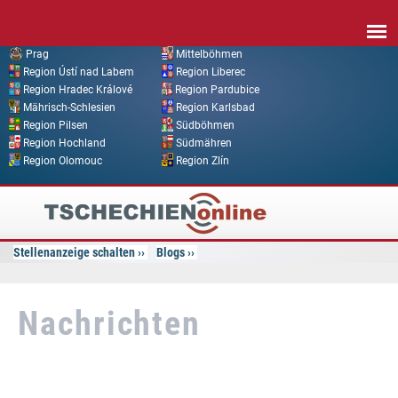
Direkt zum Inhalt
Prag
Mittelböhmen
Region Ústí nad Labem
Region Liberec
Region Hradec Králové
Region Pardubice
Mährisch-Schlesien
Region Karlsbad
Region Pilsen
Südböhmen
Region Hochland
Südmähren
Region Olomouc
Region Zlín
Tschechien
Online
Stellenanzeige schalten
Blogs
Nachrichten