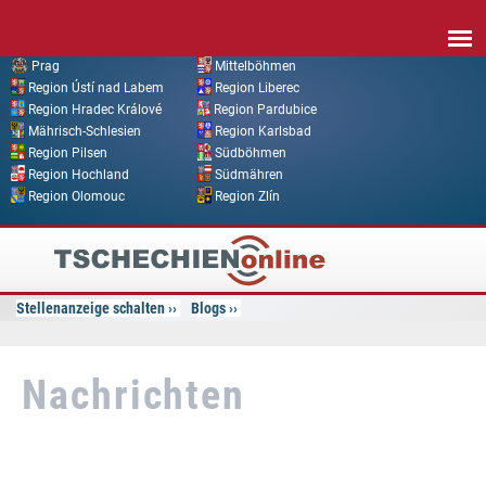
Direkt zum Inhalt
Prag
Mittelböhmen
Region Ústí nad Labem
Region Liberec
Region Hradec Králové
Region Pardubice
Mährisch-Schlesien
Region Karlsbad
Region Pilsen
Südböhmen
Region Hochland
Südmähren
Region Olomouc
Region Zlín
Tschechien
Online
Stellenanzeige schalten
Blogs
Nachrichten