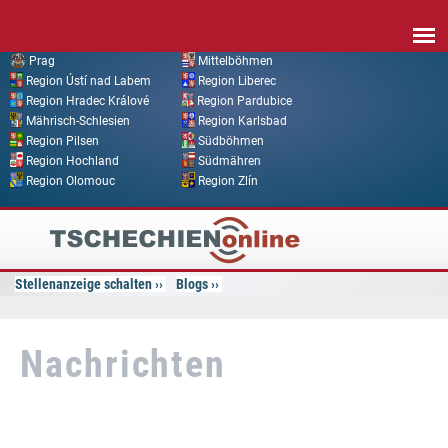
Direkt zum Inhalt
Prag
Mittelböhmen
Region Ústí nad Labem
Region Liberec
Region Hradec Králové
Region Pardubice
Mährisch-Schlesien
Region Karlsbad
Region Pilsen
Südböhmen
Region Hochland
Südmähren
Region Olomouc
Region Zlín
Tschechien
Online
Stellenanzeige schalten
Blogs
Nachrichten