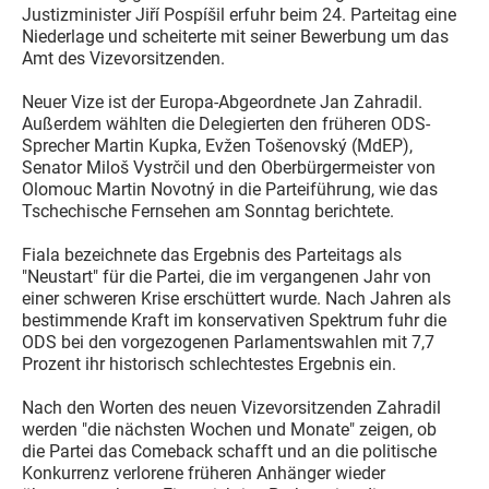
Justizminister Jiří Pospíšil erfuhr beim 24. Parteitag eine
Niederlage und scheiterte mit seiner Bewerbung um das
Amt des Vizevorsitzenden.
Neuer Vize ist der Europa-Abgeordnete Jan Zahradil.
Außerdem wählten die Delegierten den früheren ODS-
Sprecher Martin Kupka, Evžen Tošenovský (MdEP),
Senator Miloš Vystrčil und den Oberbürgermeister von
Olomouc Martin Novotný in die Parteiführung, wie das
Tschechische Fernsehen am Sonntag berichtete.
Fiala bezeichnete das Ergebnis des Parteitags als
"Neustart" für die Partei, die im vergangenen Jahr von
einer schweren Krise erschüttert wurde. Nach Jahren als
bestimmende Kraft im konservativen Spektrum fuhr die
ODS bei den vorgezogenen Parlamentswahlen mit 7,7
Prozent ihr historisch schlechtestes Ergebnis ein.
Nach den Worten des neuen Vizevorsitzenden Zahradil
werden "die nächsten Wochen und Monate" zeigen, ob
die Partei das Comeback schafft und an die politische
Konkurrenz verlorene früheren Anhänger wieder