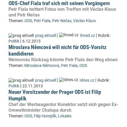
ODS-Chef Fiala traf sich mit seinen Vorgängern
Petr Fiala twittert Fotos von Treffen mit Václav Klaus
und Petr Nečas
Themen:
ODS
,
Petr Fiala
,
Petr Nečas
,
Václav Klaus
|
|
prag aktuell
Ihned.cz
Rubrik:
|
Politik
6.12.2013
Miroslava Němcová will nicht für ODS-Vorsitz
kandidieren
Němcovás Rückzug könnte Petr Fiala den Weg ebnen
Themen:
Miroslava Němcová
,
Petr Fiala
,
ODS
|
|
prag aktuell
Idnes.cz
Rubrik:
|
Politik
22.11.2013
Neuer Vorsitzender der Prager ODS ist Filip
Humplík
Chef der Werbeagentur Konektor setzt sich gegen Ex-
Umweltminister Chalupa durch
Themen:
ODS
,
Filip Humplík
,
Lokales