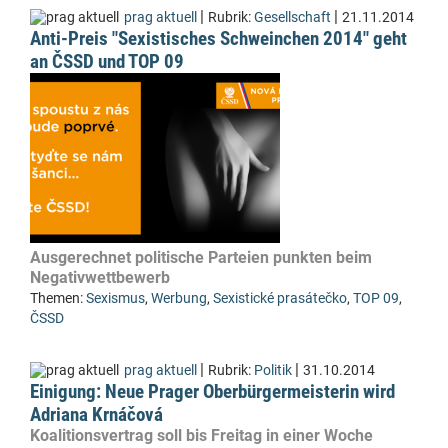
|
|
prag aktuell
Rubrik:
Gesellschaft
21.11.2014
Anti-Preis "Sexistisches Schweinchen 2014" geht
an ČSSD und TOP 09
Ausgerechnet politische Parteien punkten beim
Negativwettbewerb
Themen:
Sexismus
,
Werbung
,
Sexistické prasátečko
,
TOP 09
,
ČSSD
|
|
prag aktuell
Rubrik:
Politik
31.10.2014
Einigung: Neue Prager Oberbürgermeisterin wird
Adriana Krnáčová
Koalitionsvertrag soll bis Freitag in einer Woche