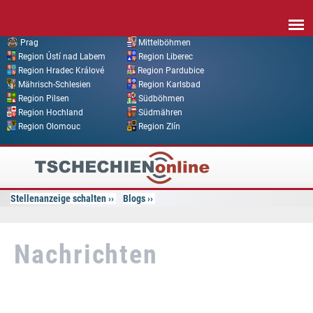
Direkt zum Inhalt
Prag
Mittelböhmen
Region Ústí nad Labem
Region Liberec
Region Hradec Králové
Region Pardubice
Mährisch-Schlesien
Region Karlsbad
Region Pilsen
Südböhmen
Region Hochland
Südmähren
Region Olomouc
Region Zlín
Tschechien
Online
Stellenanzeige schalten
Blogs
Nachrichten