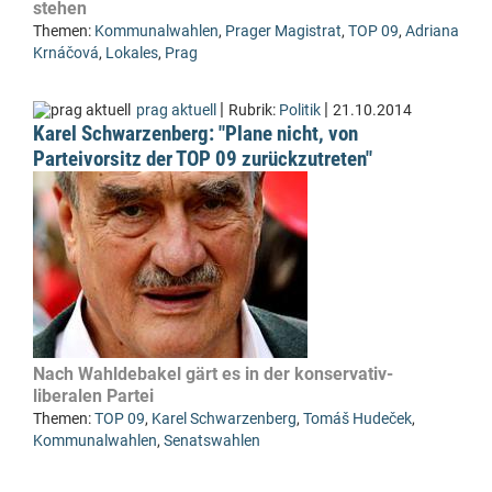
stehen
Themen:
Kommunalwahlen
,
Prager Magistrat
,
TOP 09
,
Adriana
Krnáčová
,
Lokales
,
Prag
|
|
prag aktuell
Rubrik:
Politik
21.10.2014
Karel Schwarzenberg: "Plane nicht, von
Parteivorsitz der TOP 09 zurückzutreten"
Nach Wahldebakel gärt es in der konservativ-
liberalen Partei
Themen:
TOP 09
,
Karel Schwarzenberg
,
Tomáš Hudeček
,
Kommunalwahlen
,
Senatswahlen