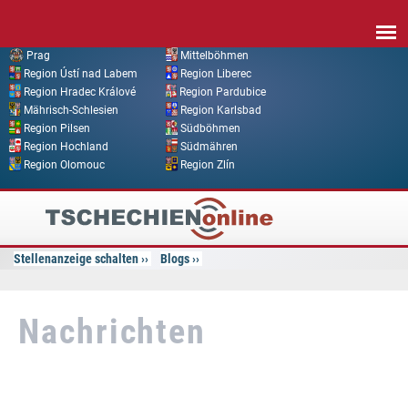
Direkt zum Inhalt
Prag
Mittelböhmen
Region Ústí nad Labem
Region Liberec
Region Hradec Králové
Region Pardubice
Mährisch-Schlesien
Region Karlsbad
Region Pilsen
Südböhmen
Region Hochland
Südmähren
Region Olomouc
Region Zlín
Tschechien
Online
Stellenanzeige schalten
Blogs
Nachrichten