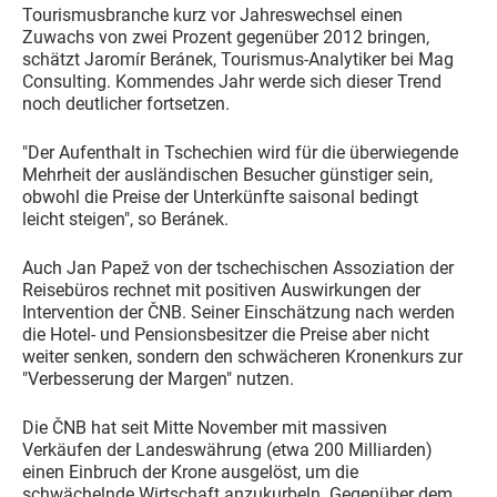
Tourismusbranche kurz vor Jahreswechsel einen
Zuwachs von zwei Prozent gegenüber 2012 bringen,
schätzt Jaromír Beránek, Tourismus-Analytiker bei Mag
Consulting. Kommendes Jahr werde sich dieser Trend
noch deutlicher fortsetzen.
"Der Aufenthalt in Tschechien wird für die überwiegende
Mehrheit der ausländischen Besucher günstiger sein,
obwohl die Preise der Unterkünfte saisonal bedingt
leicht steigen", so Beránek.
Auch Jan Papež von der tschechischen Assoziation der
Reisebüros rechnet mit positiven Auswirkungen der
Intervention der ČNB. Seiner Einschätzung nach werden
die Hotel- und Pensionsbesitzer die Preise aber nicht
weiter senken, sondern den schwächeren Kronenkurs zur
"Verbesserung der Margen" nutzen.
Die ČNB hat seit Mitte November mit massiven
Verkäufen der Landeswährung (etwa 200 Milliarden)
einen Einbruch der Krone ausgelöst, um die
schwächelnde Wirtschaft anzukurbeln. Gegenüber dem