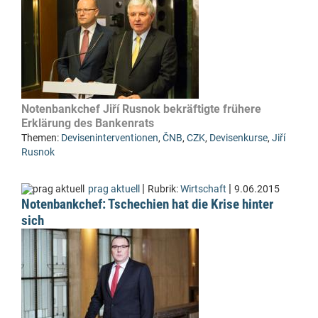
Notenbankchef Jiří Rusnok bekräftigte frühere
Erklärung des Bankenrats
Themen:
Deviseninterventionen
,
ČNB
,
CZK
,
Devisenkurse
,
Jiří
Rusnok
|
|
prag aktuell
Rubrik:
Wirtschaft
9.06.2015
Notenbankchef: Tschechien hat die Krise hinter
sich