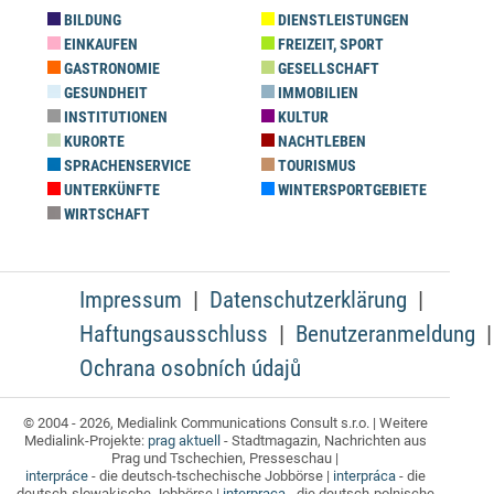
BILDUNG
DIENSTLEISTUNGEN
EINKAUFEN
FREIZEIT, SPORT
GASTRONOMIE
GESELLSCHAFT
GESUNDHEIT
IMMOBILIEN
INSTITUTIONEN
KULTUR
KURORTE
NACHTLEBEN
SPRACHENSERVICE
TOURISMUS
UNTERKÜNFTE
WINTERSPORTGEBIETE
WIRTSCHAFT
Impressum
Datenschutzerklärung
Haftungsausschluss
Benutzeranmeldung
Ochrana osobních údajů
© 2004 - 2026, Medialink Communications Consult s.r.o. | Weitere
Medialink-Projekte:
prag aktuell
- Stadtmagazin, Nachrichten aus
Prag und Tschechien, Presseschau |
interpráce
- die deutsch-tschechische Jobbörse |
interpráca
- die
deutsch-slowakische Jobbörse |
interpraca
- die deutsch-polnische