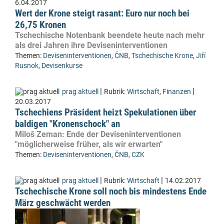
6.04.2017
Wert der Krone steigt rasant: Euro nur noch bei
26,75 Kronen
Tschechische Notenbank beendete heute nach mehr
als drei Jahren ihre Deviseninterventionen
Themen:
Deviseninterventionen
,
ČNB
,
Tschechische Krone
,
Jiří
Rusnok
,
Devisenkurse
|
|
prag aktuell
Rubrik:
Wirtschaft
,
Finanzen
20.03.2017
Tschechiens Präsident heizt Spekulationen über
baldigen "Kronenschock" an
Miloš Zeman: Ende der Deviseninterventionen
"möglicherweise früher, als wir erwarten"
Themen:
Deviseninterventionen
,
ČNB
,
CZK
|
|
prag aktuell
Rubrik:
Wirtschaft
14.02.2017
Tschechische Krone soll noch bis mindestens Ende
März geschwächt werden