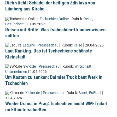
Dieb stiehlt Schädel der heiligen Zdislava von
Lämberg aus Kirche
|
Tschechien Online
Rubrik:
Reise
,
|
Gesundheit
13.05.2026
Reisen mit Brille: Was Tschechien-Urlauber wissen
sollten
|
|
|
Esquire
Presseschau
Rubrik:
Reise
29.04.2026
Laut Ranking: Das ist Tschechiens schönste
Kleinstadt
|
|
SWR.de
Presseschau
Rubrik:
Wirtschaft
,
|
Unternehmen
1.04.2026
Um Kosten zu senken: Daimler Truck baut Werk in
Tschechien
|
|
|
Kicker.de
Presseschau
Rubrik:
Sport
,
Fußball
1.04.2026
Wieder Drama in Prag: Tschechien bucht WM-Ticket
im Elfmeterschießen