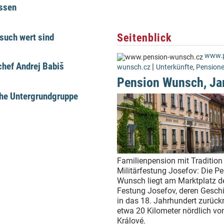
üssen
Seitenblick
such wert sind
www.p
hef Andrej Babiš
|
wunsch.cz
Unterkünfte
,
Pension
Pension Wunsch, Ja
che Untergrundgruppe
Familienpension mit Tradition 
Militärfestung Josefov: Die P
Wunsch liegt am Marktplatz d
Festung Josefov, deren Geschi
in das 18. Jahrhundert zurückr
etwa 20 Kilometer nördlich vo
Králové.