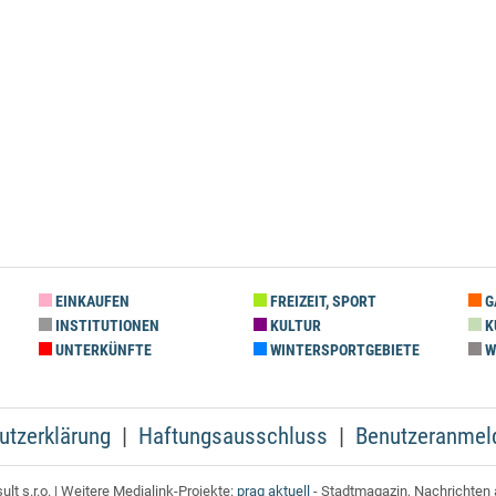
EINKAUFEN
FREIZEIT, SPORT
G
INSTITUTIONEN
KULTUR
K
UNTERKÜNFTE
WINTERSPORTGEBIETE
W
utzerklärung
Haftungsausschluss
Benutzeranmel
t s.r.o. | Weitere Medialink-Projekte:
prag aktuell
- Stadtmagazin, Nachrichten 