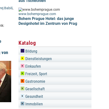
aus Tschechien
ej Babiš
,
www.bohemprague.com
Bohem Prague Hotel: das junge
Designhotel im Zentrum von Prag
ik:
e
Katalog
Bildung
g von
Dienstleistungen
Einkaufen
Freizeit, Sport
Gastronomie
Gesellschaft
Gesundheit
Immobilien