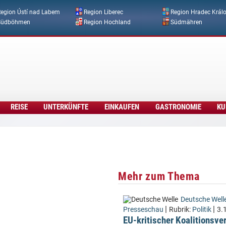
Direkt zum Inhalt
egion Ústí nad Labem
Region Liberec
Region Hradec Král
Südböhmen
Region Hochland
Südmähren
REISE
UNTERKÜNFTE
EINKAUFEN
GASTRONOMIE
KU
Mehr zum Thema
Deutsche Well
|
|
Presseschau
Rubrik:
Politik
3.
EU-kritischer Koalitionsve