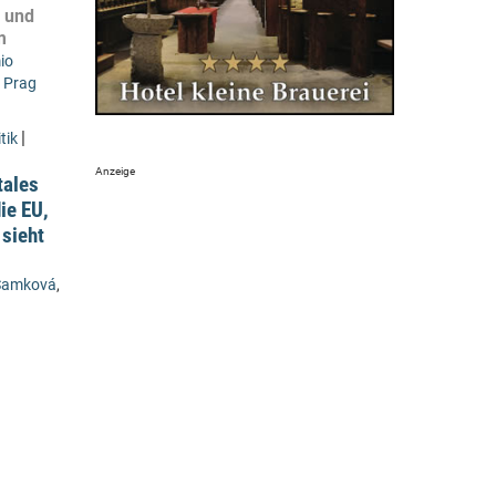
g und
m
io
,
Prag
|
tik
tales
ie EU,
 sieht
 Samková
,