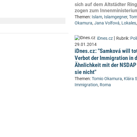
sich auf dem Altstädter Rin
zogen zum Innenministeriu
Themen:
Islam
,
Islamgegner
,
Tom
Okamura
,
Jana Volfová
,
Lokales
|
iDnes.cz
Rubrik:
Poli
29.01.2014
iDnes.cz: "Samková will to
Verbot der Immigration in d
Ähnlichkeit mit der NSDAP
sie nicht"
Themen:
Tomio Okamura
,
Klára
Immigration
,
Roma