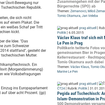
Zusammengehen mit der Par
iner Úsvit-Bewegung nur
Bürgerrechte (SPO) ab
r Tschechischen Republik.
Themen:
Zemanovci
,
Miloš Zema
Tomio Okamura
,
Jan Veleba
ten, die sich nicht
es auf einem Plakat. Die
 ein weißes Schaf per Tritt
|
prag aktuell
Rubr
chien kickt.
|
Politik
6.05.2015
Václav Klaus traf sich mit
er die Idee. "Das
Le Pen in Prag
gne zum Schweizer
Politikerin twitterte Fotos v
014 stattfand", gesteht der
gemeinsamen Bier in Prage
 tschechischen Mutter.
Kellerrestaurant - Rechtspop
Tomio Okamura auch dabei
ahlkampftechnisch. Ein
Themen:
Václav Klaus
,
Tomio Ok
g Úsvit (Morgendämmerung)
Marine Le Pen
en wie Volksbefragungen
|
prag aktuell
n Einzug ins Europaparlament
|
|
ČT24
Rubrik:
Politik
31.01.201
 auf über acht Prozent. (gp)
Pegida auf Tschechisch: An
Islam-Demonstration in Pr
500 Demonstranten versam