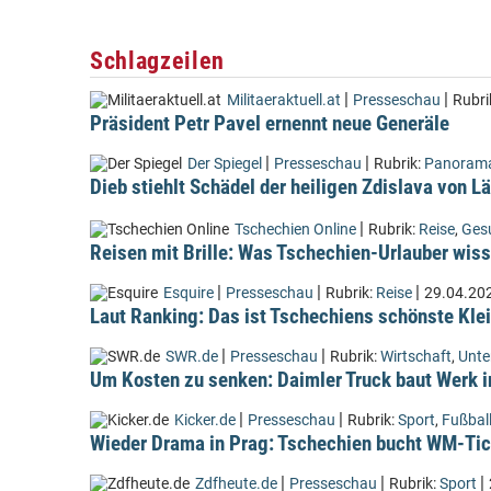
Schlagzeilen
|
|
Militaeraktuell.at
Presseschau
Rubri
Präsident Petr Pavel ernennt neue Generäle
|
|
Der Spiegel
Presseschau
Rubrik:
Panoram
Dieb stiehlt Schädel der heiligen Zdislava von 
|
Tschechien Online
Rubrik:
Reise
,
Ges
Reisen mit Brille: Was Tschechien-Urlauber wiss
|
|
|
Esquire
Presseschau
Rubrik:
Reise
29.04.20
Laut Ranking: Das ist Tschechiens schönste Kle
|
|
SWR.de
Presseschau
Rubrik:
Wirtschaft
,
Unt
Um Kosten zu senken: Daimler Truck baut Werk i
|
|
Kicker.de
Presseschau
Rubrik:
Sport
,
Fußbal
Wieder Drama in Prag: Tschechien bucht WM-Tic
|
|
|
Zdfheute.de
Presseschau
Rubrik:
Sport