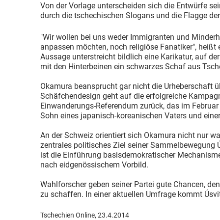
Von der Vorlage unterscheiden sich die Entwürfe se
durch die tschechischen Slogans und die Flagge de
"Wir wollen bei uns weder Immigranten und Minderhei
anpassen möchten, noch religiöse Fanatiker", heißt 
Aussage unterstreicht bildlich eine Karikatur, auf der
mit den Hinterbeinen ein schwarzes Schaf aus Tsche
Okamura beansprucht gar nicht die Urheberschaft üb
Schäfchendesign geht auf die erfolgreiche Kampa
Einwanderungs-Referendum zurück, das im Februar 2
Sohn eines japanisch-koreanischen Vaters und einer
An der Schweiz orientiert sich Okamura nicht nur w
zentrales politisches Ziel seiner Sammelbewegun
ist die Einführung basisdemokratischer Mechanism
nach eidgenössischem Vorbild.
Wahlforscher geben seiner Partei gute Chancen, de
zu schaffen. In einer aktuellen Umfrage kommt Úsvit
Tschechien Online, 23.4.2014