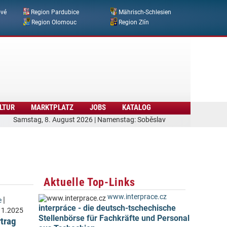
ové
Region Pardubice
Mährisch-Schlesien
Region Olomouc
Region Zlín
LTUR
MARKTPLATZ
JOBS
KATALOG
Samstag, 8. August 2026 | Namenstag: Soběslav
Aktuelle Top-Links
www.interprace.cz
|
e
interpráce - die deutsch-tschechische
11.2025
Stellenbörse für Fachkräfte und Personal
rtrag