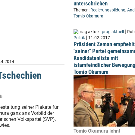
unterschrieben
Themen:
Regierungsbildung
,
Andr
Tomio Okamura
|
prag aktuell
Rubr
|
Politik
11.02.2017
Präsident Zeman empfiehlt
"seiner" Partei gemeinsam
Kandidatenliste mit
.4.2014
islamfeindlicher Bewegun
Tomio Okamura
 Tschechien
b
estaltung seiner Plakate für
mura ganz ans Vorbild der
ischen Volkspartei (SVP),
wies.
Tomio Okamura lehnt