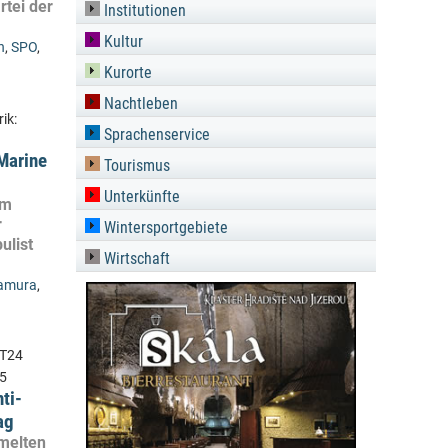
tei der
Institutionen
Kultur
n
,
SPO
,
Kurorte
Nachtleben
ik:
Sprachenservice
 Marine
Tourismus
Unterkünfte
om
r
Wintersportgebiete
ulist
Wirtschaft
amura
,
5
ti-
ag
melten