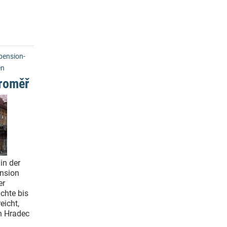
ension-
en
roměř
in der
ension
er
chte bis
eicht,
n Hradec