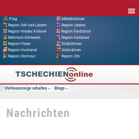
Direkt zum Inhalt
Prag
Mittelböhmen
Region Ústí nad Labem
Region Liberec
Region Hradec Králové
Region Pardubice
Mährisch-Schlesien
Region Karlsbad
Region Pilsen
Südböhmen
Region Hochland
Südmähren
Region Olomouc
Region Zlín
Tschechien
Online
Stellenanzeige schalten
Blogs
Nachrichten