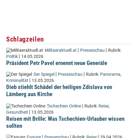
Schlagzeilen
|
|
Militaeraktuell.at
Presseschau
Rubrik:
|
Politik
14.05.2026
Präsident Petr Pavel ernennt neue Generäle
|
|
Der Spiegel
Presseschau
Rubrik:
Panorama
,
|
Kriminalität
13.05.2026
Dieb stiehlt Schädel der heiligen Zdislava von
Lämberg aus Kirche
|
Tschechien Online
Rubrik:
Reise
,
|
Gesundheit
13.05.2026
Reisen mit Brille: Was Tschechien-Urlauber wissen
sollten
|
|
|
Esquire
Presseschau
Rubrik:
Reise
29.04.2026