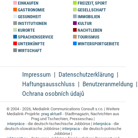
EINKAUFEN
FREIZEIT, SPORT
GASTRONOMIE
GESELLSCHAFT
GESUNDHEIT
IMMOBILIEN
INSTITUTIONEN
KULTUR
KURORTE
NACHTLEBEN
SPRACHENSERVICE
TOURISMUS
UNTERKÜNFTE
WINTERSPORTGEBIETE
WIRTSCHAFT
Impressum
Datenschutzerklärung
Haftungsausschluss
Benutzeranmeldung
Ochrana osobních údajů
© 2004 - 2026, Medialink Communications Consult s.r.o. | Weitere
Medialink-Projekte:
prag aktuell
- Stadtmagazin, Nachrichten aus
Prag und Tschechien, Presseschau |
interpráce
- die deutsch-tschechische Jobbörse |
interpráca
- die
deutsch-slowakische Jobbörse |
interpraca
- die deutsch-polnische
Jobbörse |