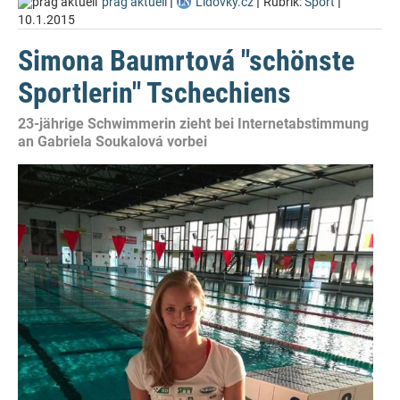
|
|
|
prag aktuell
Lidovky.cz
Rubrik:
Sport
10.1.2015
Simona Baumrtová "schönste
Sportlerin" Tschechiens
23-jährige Schwimmerin zieht bei Internetabstimmung
an Gabriela Soukalová vorbei