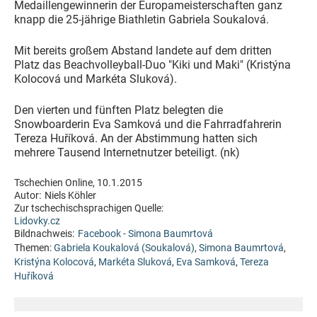
Medaillengewinnerin der Europameisterschaften ganz
knapp die 25-jährige Biathletin Gabriela Soukalová.
Mit bereits großem Abstand landete auf dem dritten
Platz das Beachvolleyball-Duo "Kiki und Maki" (Kristýna
Kolocová und Markéta Sluková).
Den vierten und fünften Platz belegten die
Snowboarderin Eva Samková und die Fahrradfahrerin
Tereza Huříková. An der Abstimmung hatten sich
mehrere Tausend Internetnutzer beteiligt. (nk)
Tschechien Online, 10.1.2015
Autor:
Niels Köhler
Zur tschechischsprachigen Quelle:
Lidovky.cz
Bildnachweis:
Facebook - Simona Baumrtová
Themen:
Gabriela Koukalová (Soukalová)
,
Simona Baumrtová
,
Kristýna Kolocová
,
Markéta Sluková
,
Eva Samková
,
Tereza
Huříková