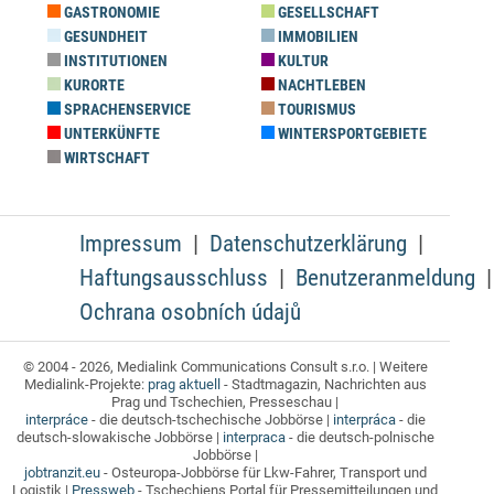
GASTRONOMIE
GESELLSCHAFT
GESUNDHEIT
IMMOBILIEN
INSTITUTIONEN
KULTUR
KURORTE
NACHTLEBEN
SPRACHENSERVICE
TOURISMUS
UNTERKÜNFTE
WINTERSPORTGEBIETE
WIRTSCHAFT
Impressum
Datenschutzerklärung
Haftungsausschluss
Benutzeranmeldung
Ochrana osobních údajů
© 2004 - 2026, Medialink Communications Consult s.r.o. | Weitere
Medialink-Projekte:
prag aktuell
- Stadtmagazin, Nachrichten aus
Prag und Tschechien, Presseschau |
interpráce
- die deutsch-tschechische Jobbörse |
interpráca
- die
deutsch-slowakische Jobbörse |
interpraca
- die deutsch-polnische
Jobbörse |
jobtranzit.eu
- Osteuropa-Jobbörse für Lkw-Fahrer, Transport und
Logistik |
Pressweb
- Tschechiens Portal für Pressemitteilungen und