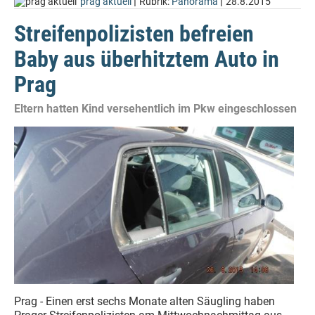
|
|
prag aktuell
Rubrik:
Panorama
28.8.2015
Streifenpolizisten befreien
Baby aus überhitztem Auto in
Prag
Eltern hatten Kind versehentlich im Pkw eingeschlossen
Prag - Einen erst sechs Monate alten Säugling haben