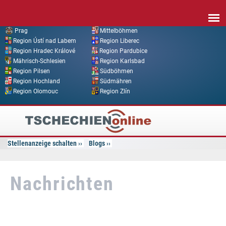
Direkt zum Inhalt
Prag
Mittelböhmen
Region Ústí nad Labem
Region Liberec
Region Hradec Králové
Region Pardubice
Mährisch-Schlesien
Region Karlsbad
Region Pilsen
Südböhmen
Region Hochland
Südmähren
Region Olomouc
Region Zlín
Tschechien
Online
Stellenanzeige schalten
Blogs
Nachrichten