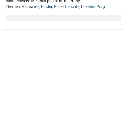
Bildnachweis:
Městská policie hl. m. Prahy
Themen:
Hitzewelle
,
Kinder
,
Polizeiberichte
,
Lokales
,
Prag