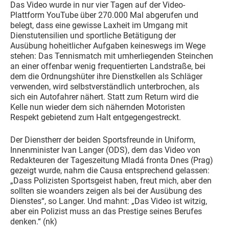
Das Video wurde in nur vier Tagen auf der Video-
Plattform YouTube über 270.000 Mal abgerufen und
belegt, dass eine gewisse Laxheit im Umgang mit
Dienstutensilien und sportliche Betätigung der
Ausübung hoheitlicher Aufgaben keineswegs im Wege
stehen: Das Tennismatch mit umherliegenden Steinchen
an einer offenbar wenig frequentierten Landstraße, bei
dem die Ordnungshüter ihre Dienstkellen als Schläger
verwenden, wird selbstverständlich unterbrochen, als
sich ein Autofahrer nähert. Statt zum Return wird die
Kelle nun wieder dem sich nähernden Motoristen
Respekt gebietend zum Halt entgegengestreckt.
Der Dienstherr der beiden Sportsfreunde in Uniform,
Innenminister Ivan Langer (ODS), dem das Video von
Redakteuren der Tageszeitung Mladá fronta Dnes (Prag)
gezeigt wurde, nahm die Causa entsprechend gelassen:
„Dass Polizisten Sportsgeist haben, freut mich, aber den
sollten sie woanders zeigen als bei der Ausübung des
Dienstes“, so Langer. Und mahnt: „Das Video ist witzig,
aber ein Polizist muss an das Prestige seines Berufes
denken.“ (nk)