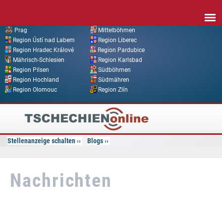
Direkt zum Inhalt
Prag
Mittelböhmen
Region Ústí nad Labem
Region Liberec
Region Hradec Králové
Region Pardubice
Mährisch-Schlesien
Region Karlsbad
Region Pilsen
Südböhmen
Region Hochland
Südmähren
Region Olomouc
Region Zlín
Tschechien
Online
Stellenanzeige schalten
Blogs
Nachrichten