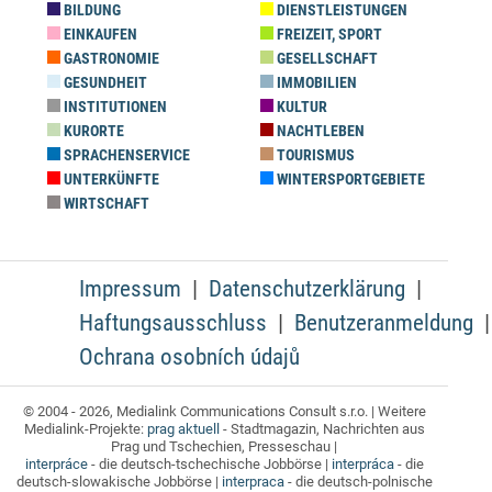
BILDUNG
DIENSTLEISTUNGEN
EINKAUFEN
FREIZEIT, SPORT
GASTRONOMIE
GESELLSCHAFT
GESUNDHEIT
IMMOBILIEN
INSTITUTIONEN
KULTUR
KURORTE
NACHTLEBEN
SPRACHENSERVICE
TOURISMUS
UNTERKÜNFTE
WINTERSPORTGEBIETE
WIRTSCHAFT
Impressum
Datenschutzerklärung
Haftungsausschluss
Benutzeranmeldung
Ochrana osobních údajů
© 2004 - 2026, Medialink Communications Consult s.r.o. | Weitere
Medialink-Projekte:
prag aktuell
- Stadtmagazin, Nachrichten aus
Prag und Tschechien, Presseschau |
interpráce
- die deutsch-tschechische Jobbörse |
interpráca
- die
deutsch-slowakische Jobbörse |
interpraca
- die deutsch-polnische