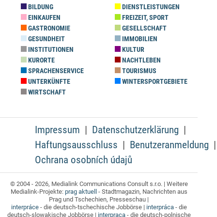
BILDUNG
DIENSTLEISTUNGEN
EINKAUFEN
FREIZEIT, SPORT
GASTRONOMIE
GESELLSCHAFT
GESUNDHEIT
IMMOBILIEN
INSTITUTIONEN
KULTUR
KURORTE
NACHTLEBEN
SPRACHENSERVICE
TOURISMUS
UNTERKÜNFTE
WINTERSPORTGEBIETE
WIRTSCHAFT
Impressum
Datenschutzerklärung
Haftungsausschluss
Benutzeranmeldung
Ochrana osobních údajů
© 2004 - 2026, Medialink Communications Consult s.r.o. | Weitere
Medialink-Projekte:
prag aktuell
- Stadtmagazin, Nachrichten aus
Prag und Tschechien, Presseschau |
interpráce
- die deutsch-tschechische Jobbörse |
interpráca
- die
deutsch-slowakische Jobbörse |
interpraca
- die deutsch-polnische