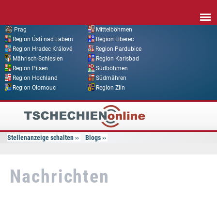
Direkt zum Inhalt
Prag
Mittelböhmen
Region Ústí nad Labem
Region Liberec
Region Hradec Králové
Region Pardubice
Mährisch-Schlesien
Region Karlsbad
Region Pilsen
Südböhmen
Region Hochland
Südmähren
Region Olomouc
Region Zlín
Tschechien
Online
Stellenanzeige schalten
Blogs
Nachrichten