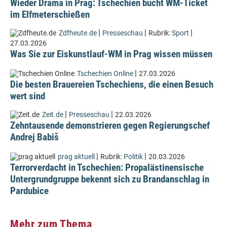
Wieder Drama in Prag: Tschechien bucht WM-Ticket
im Elfmeterschießen
|
|
|
Zdfheute.de
Presseschau
Rubrik:
Sport
27.03.2026
Was Sie zur Eiskunstlauf-WM in Prag wissen müssen
|
Tschechien Online
27.03.2026
Die besten Brauereien Tschechiens, die einen Besuch
wert sind
|
|
Zeit.de
Presseschau
22.03.2026
Zehntausende demonstrieren gegen Regierungschef
Andrej Babiš
|
|
prag aktuell
Rubrik:
Politik
20.03.2026
Terrorverdacht in Tschechien: Propalästinensische
Untergrundgruppe bekennt sich zu Brandanschlag in
Pardubice
Mehr zum Thema