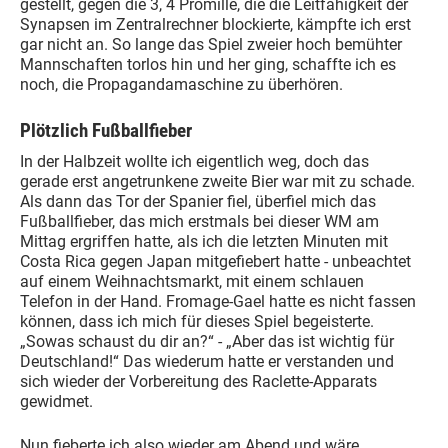
gestellt, gegen die 3, 4 Promille, die die Leitfähigkeit der
Synapsen im Zentralrechner blockierte, kämpfte ich erst
gar nicht an. So lange das Spiel zweier hoch bemühter
Mannschaften torlos hin und her ging, schaffte ich es
noch, die Propagandamaschine zu überhören.
Plötzlich Fußballfieber
In der Halbzeit wollte ich eigentlich weg, doch das
gerade erst angetrunkene zweite Bier war mit zu schade.
Als dann das Tor der Spanier fiel, überfiel mich das
Fußballfieber, das mich erstmals bei dieser WM am
Mittag ergriffen hatte, als ich die letzten Minuten mit
Costa Rica gegen Japan mitgefiebert hatte - unbeachtet
auf einem Weihnachtsmarkt, mit einem schlauen
Telefon in der Hand. Fromage-Gael hatte es nicht fassen
können, dass ich mich für dieses Spiel begeisterte.
„Sowas schaust du dir an?“ - „Aber das ist wichtig für
Deutschland!“ Das wiederum hatte er verstanden und
sich wieder der Vorbereitung des Raclette-Apparats
gewidmet.
Nun fieberte ich also wieder am Abend und wäre