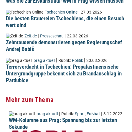
Was Sie zur Eiskunstlauf-WM in Prag wissen müssen
|
Tschechien Online
27.03.2026
Die besten Brauereien Tschechiens, die einen Besuch
wert sind
|
|
Zeit.de
Presseschau
22.03.2026
Zehntausende demonstrieren gegen Regierungschef
Andrej Babiš
|
|
prag aktuell
Rubrik:
Politik
20.03.2026
Terrorverdacht in Tschechien: Propalästinensische
Untergrundgruppe bekennt sich zu Brandanschlag in
Pardubice
Mehr zum Thema
|
|
prag aktuell
Rubrik:
Sport
,
Fußball
3.12.2022
WM-Kolumne aus Prag: Spannung bis zur letzten
Sekunde