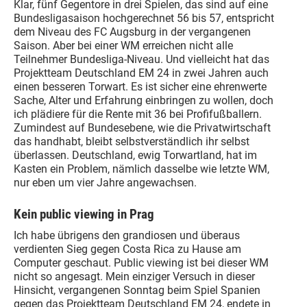
Klar, fünf Gegentore in drei Spielen, das sind auf eine
Bundesligasaison hochgerechnet 56 bis 57, entspricht
dem Niveau des FC Augsburg in der vergangenen
Saison. Aber bei einer WM erreichen nicht alle
Teilnehmer Bundesliga-Niveau. Und vielleicht hat das
Projektteam Deutschland EM 24 in zwei Jahren auch
einen besseren Torwart. Es ist sicher eine ehrenwerte
Sache, Alter und Erfahrung einbringen zu wollen, doch
ich plädiere für die Rente mit 36 bei Profifußballern.
Zumindest auf Bundesebene, wie die Privatwirtschaft
das handhabt, bleibt selbstverständlich ihr selbst
überlassen. Deutschland, ewig Torwartland, hat im
Kasten ein Problem, nämlich dasselbe wie letzte WM,
nur eben um vier Jahre angewachsen.
Kein public viewing in Prag
Ich habe übrigens den grandiosen und überaus
verdienten Sieg gegen Costa Rica zu Hause am
Computer geschaut. Public viewing ist bei dieser WM
nicht so angesagt. Mein einziger Versuch in dieser
Hinsicht, vergangenen Sonntag beim Spiel Spanien
gegen das Projektteam Deutschland EM 24, endete in