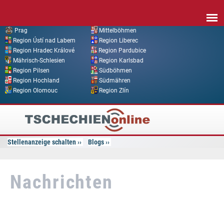
Direkt zum Inhalt
Prag
Mittelböhmen
Region Ústí nad Labem
Region Liberec
Region Hradec Králové
Region Pardubice
Mährisch-Schlesien
Region Karlsbad
Region Pilsen
Südböhmen
Region Hochland
Südmähren
Region Olomouc
Region Zlín
Tschechien
Online
Stellenanzeige schalten
Blogs
Nachrichten