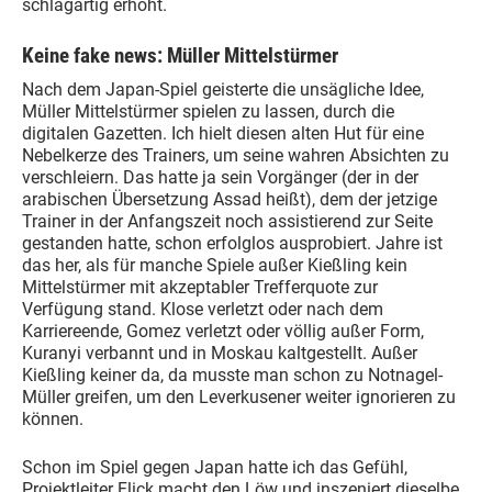
schlagartig erhöht.
Keine fake news: Müller Mittelstürmer
Nach dem Japan-Spiel geisterte die unsägliche Idee,
Müller Mittelstürmer spielen zu lassen, durch die
digitalen Gazetten. Ich hielt diesen alten Hut für eine
Nebelkerze des Trainers, um seine wahren Absichten zu
verschleiern. Das hatte ja sein Vorgänger (der in der
arabischen Übersetzung Assad heißt), dem der jetzige
Trainer in der Anfangszeit noch assistierend zur Seite
gestanden hatte, schon erfolglos ausprobiert. Jahre ist
das her, als für manche Spiele außer Kießling kein
Mittelstürmer mit akzeptabler Trefferquote zur
Verfügung stand. Klose verletzt oder nach dem
Karriereende, Gomez verletzt oder völlig außer Form,
Kuranyi verbannt und in Moskau kaltgestellt. Außer
Kießling keiner da, da musste man schon zu Notnagel-
Müller greifen, um den Leverkusener weiter ignorieren zu
können.
Schon im Spiel gegen Japan hatte ich das Gefühl,
Projektleiter Flick macht den Löw und inszeniert dieselbe