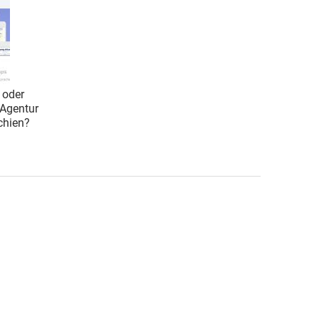
 oder
 Agentur
echien?