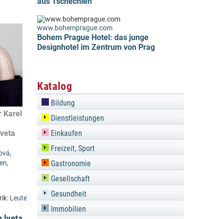
aus Tschechien
www.bohemprague.com
Bohem Prague Hotel: das junge
Designhotel im Zentrum von Prag
Katalog
Bildung
r Karel
Dienstleistungen
Iveta
Einkaufen
Freizeit, Sport
šová
,
en
,
Gastronomie
Gesellschaft
Gesundheit
rik:
Leute
Immobilien
n Iveta