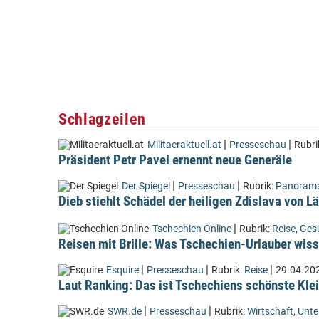
Schlagzeilen
|
|
Militaeraktuell.at
Presseschau
Rubri
Präsident Petr Pavel ernennt neue Generäle
|
|
Der Spiegel
Presseschau
Rubrik:
Panoram
Dieb stiehlt Schädel der heiligen Zdislava von 
|
Tschechien Online
Rubrik:
Reise
,
Ges
Reisen mit Brille: Was Tschechien-Urlauber wiss
|
|
|
Esquire
Presseschau
Rubrik:
Reise
29.04.20
Laut Ranking: Das ist Tschechiens schönste Kle
|
|
SWR.de
Presseschau
Rubrik:
Wirtschaft
,
Unt