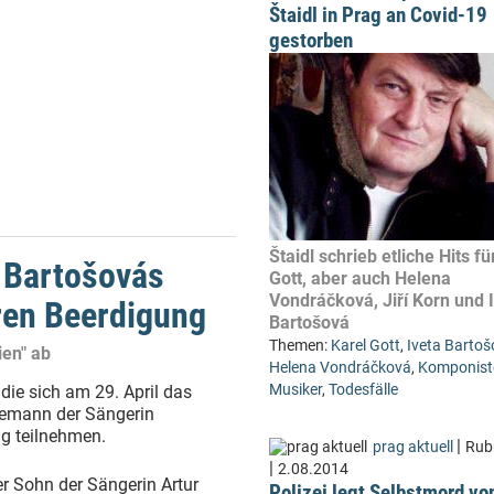
Štaidl in Prag an Covid-19
gestorben
Štaidl schrieb etliche Hits fü
a Bartošovás
Gott, aber auch Helena
Vondráčková, Jiří Korn und 
ren Beerdigung
Bartošová
Themen:
Karel Gott
,
Iveta Barto
ien" ab
Helena Vondráčková
,
Komponist
Musiker
,
Todesfälle
die sich am 29. April das
hemann der Sängerin
ng teilnehmen.
|
prag aktuell
Rub
|
2.08.2014
er Sohn der Sängerin Artur
Polizei legt Selbstmord vo