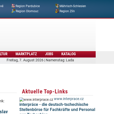
ové
Region Pardubice
Mährisch-Schlesien
Region Olomouc
Region Zlín
LTUR
MARKTPLATZ
JOBS
KATALOG
Freitag, 7. August 2026 | Namenstag: Lada
Aktuelle Top-Links
www.interprace.cz
ik:
interpráce - die deutsch-tschechische
Stellenbörse für Fachkräfte und Personal
slav