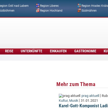
Direkt zum Inhalt
egion Ústí nad Labem
Region Liberec
Region Hradec Král
Südböhmen
Region Hochland
Südmähren
REISE
UNTERKÜNFTE
EINKAUFEN
GASTRONOMIE
KU
Mehr zum Thema
|
prag aktuell
Rubr
|
Kultur
,
Musik
31.01.2021
Karel-Gott-Komponist Ladi