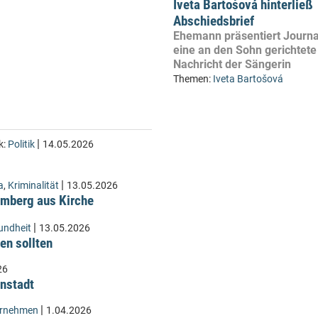
Iveta Bartošová hinterließ
Abschiedsbrief
Ehemann präsentiert Journa
eine an den Sohn gerichtete 
Nachricht der Sängerin
Themen:
Iveta Bartošová
|
k:
Politik
14.05.2026
|
a
,
Kriminalität
13.05.2026
Lämberg aus Kirche
|
undheit
13.05.2026
en sollten
26
instadt
|
ernehmen
1.04.2026