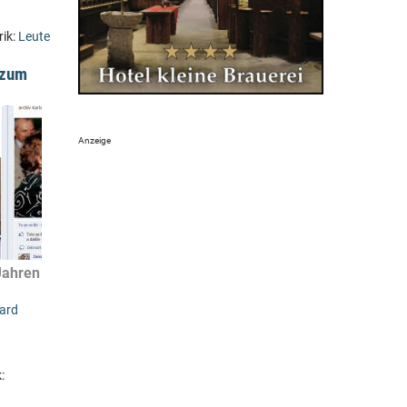
rik:
Leute
 zum
Jahren
ard
: