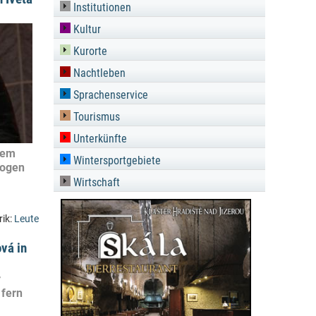
Institutionen
Kultur
Kurorte
Nachtleben
Sprachenservice
Tourismus
Unterkünfte
dem
Wintersportgebiete
rogen
Wirtschaft
rik:
Leute
vá in
r
 fern