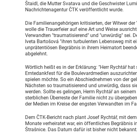
Štaidl, die Mutter Svatava und die Geschwister Lumí
Nachrichtenagentur ČTK veröffentlicht wurde.
Die Familienangehörigen kritisierten, der Witwer der
wolle die Trauerfeier auf eine Art und Weise ausricht
Verwandten "traumatisierend" und "unwürdig" sei. 
Iveta Bartošová "ihren turbulenten Lebensweg mit ei
unprätentiösen Begräbnis in ihrem Heimatort beende
abgelehnt.
Wörtlich heißt es in der Erklärung: "Herr Rychtář hat
Erntedankfest für die Boulevardmedien auszurichten,
spielen möchte. So ein Abschiednehmen von der geli
Nächsten so traumatisierend und unwürdig, dass si
werden. Sollte es gelingen, Herrn Rychtář an seinem
sterblichen Überreste der Familie nicht zu übergebe
der Medien im Kreise der engsten Verwandten im Fam
Dem ČTK-Bericht nach plant Josef Rychtář, mit dem
Monate verheiratet war, ein öffentliches Begräbnis
Štrašnice. Das Datum dafür ist bisher nicht bekannt