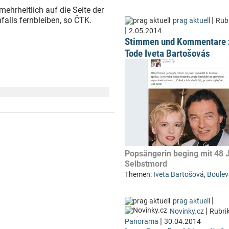
ehrheitlich auf die Seite der
falls fernbleiben, so ČTK.
|
prag aktuell
Rub
|
2.05.2014
Stimmen und Kommentare
Tode Iveta Bartošovás
Popsängerin beging mit 48 
Selbstmord
Themen:
Iveta Bartošová
,
Boulev
|
prag aktuell
|
Novinky.cz
Rubrik
|
Panorama
30.04.2014