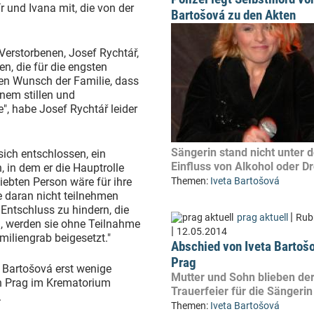
r und Ivana mit, die von der
Bartošová zu den Akten
 Verstorbenen, Josef Rychtář,
en, die für die engsten
Den Wunsch der Familie, dass
nem stillen und
", habe Josef Rychtář leider
Sängerin stand nicht unter 
 sich entschlossen, ein
Einfluss von Alkohol oder D
 in dem er die Hauptrolle
ebten Person wäre für ihre
Themen:
Iveta Bartošová
e daran nicht teilnehmen
 Entschluss zu hindern, die
|
prag aktuell
Rub
n, werden sie ohne Teilnahme
|
12.05.2014
iliengrab beigesetzt."
Abschied von Iveta Bartošo
Prag
 Bartošová erst wenige
Mutter und Sohn blieben de
 in Prag im Krematorium
Trauerfeier für die Sängerin
.
Themen:
Iveta Bartošová