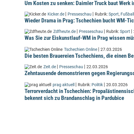
Um Kosten zu senken: Daimler Truck baut Werk i
|
|
Kicker.de
Presseschau
Rubrik:
Sport
,
Fußbal
Wieder Drama in Prag: Tschechien bucht WM-Tic
|
|
|
Zdfheute.de
Presseschau
Rubrik:
Sport
Was Sie zur Eiskunstlauf-WM in Prag wissen m
|
Tschechien Online
27.03.2026
Die besten Brauereien Tschechiens, die einen Be
|
|
Zeit.de
Presseschau
22.03.2026
Zehntausende demonstrieren gegen Regierungsc
|
|
prag aktuell
Rubrik:
Politik
20.03.2026
Terrorverdacht in Tschechien: Propalästinensis
bekennt sich zu Brandanschlag in Pardubice