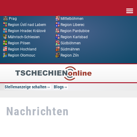
Direkt zum Inhalt
Prag
Mittelböhmen
Region Ústí nad Labem
Region Liberec
Region Hradec Králové
Region Pardubice
Mährisch-Schlesien
Region Karlsbad
Region Pilsen
Südböhmen
Region Hochland
Südmähren
Region Olomouc
Region Zlín
Tschechien
Online
Stellenanzeige schalten
Blogs
Nachrichten