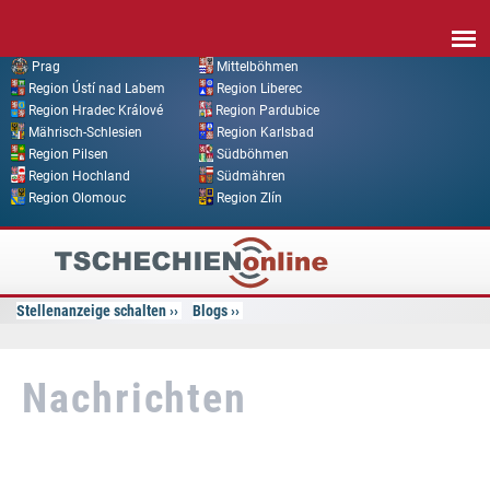
Direkt zum Inhalt
Prag
Mittelböhmen
Region Ústí nad Labem
Region Liberec
Region Hradec Králové
Region Pardubice
Mährisch-Schlesien
Region Karlsbad
Region Pilsen
Südböhmen
Region Hochland
Südmähren
Region Olomouc
Region Zlín
Tschechien
Online
Stellenanzeige schalten
Blogs
Nachrichten