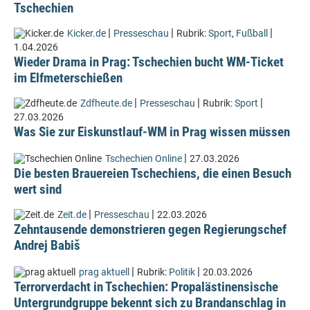
Tschechien
|
|
|
Kicker.de
Presseschau
Rubrik:
Sport
,
Fußball
1.04.2026
Wieder Drama in Prag: Tschechien bucht WM-Ticket
im Elfmeterschießen
|
|
|
Zdfheute.de
Presseschau
Rubrik:
Sport
27.03.2026
Was Sie zur Eiskunstlauf-WM in Prag wissen müssen
|
Tschechien Online
27.03.2026
Die besten Brauereien Tschechiens, die einen Besuch
wert sind
|
|
Zeit.de
Presseschau
22.03.2026
Zehntausende demonstrieren gegen Regierungschef
Andrej Babiš
|
|
prag aktuell
Rubrik:
Politik
20.03.2026
Terrorverdacht in Tschechien: Propalästinensische
Untergrundgruppe bekennt sich zu Brandanschlag in