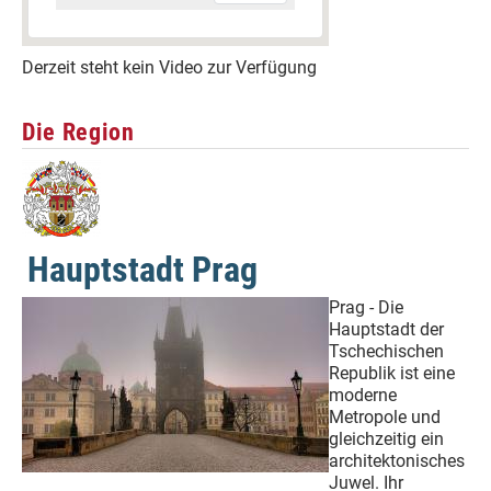
Derzeit steht kein Video zur Verfügung
Die Region
Hauptstadt Prag
Prag - Die
Hauptstadt der
Tschechischen
Republik ist eine
moderne
Metropole und
gleichzeitig ein
architektonisches
Juwel. Ihr