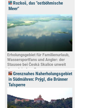
Rozkoš, das "ostböhmische
Meer"
Erholungsgebiet für Familienurlaub,
Wassersportfans und Angler: der
Stausee bei Česká Skalice unweit
der polnischen Grenze
Grenznahes Naherholungsgebiet
in Südmähren: Prýgl, die Brünner
Talsperre