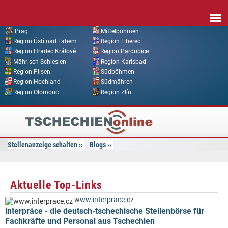
Direkt zum Inhalt
Prag
Mittelböhmen
Region Ústí nad Labem
Region Liberec
Region Hradec Králové
Region Pardubice
Mährisch-Schlesien
Region Karlsbad
Region Pilsen
Südböhmen
Region Hochland
Südmähren
Region Olomouc
Region Zlín
Tschechien
Online
Stellenanzeige schalten
Blogs
Aktuelle Top-Links
www.interprace.cz
interpráce - die deutsch-tschechische Stellenbörse für
Fachkräfte und Personal aus Tschechien