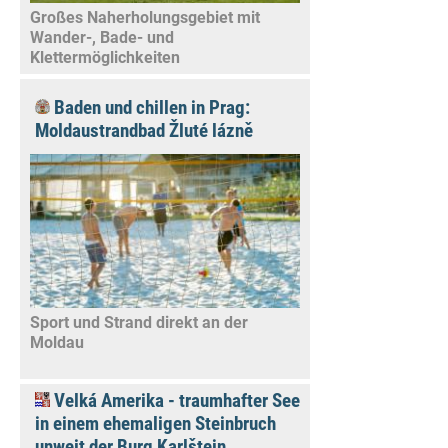
Großes Naherholungsgebiet mit
Wander-, Bade- und
Klettermöglichkeiten
Baden und chillen in Prag:
Moldaustrandbad Žluté lázně
Sport und Strand direkt an der
Moldau
Velká Amerika - traumhafter See
in einem ehemaligen Steinbruch
unweit der Burg Karlštejn