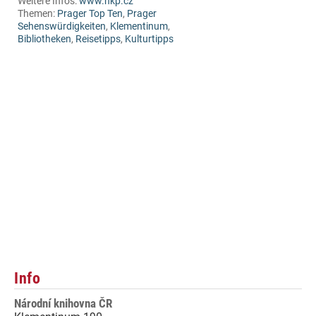
Weitere Infos:
www.nkp.cz
Themen:
Prager Top Ten
,
Prager
Sehenswürdigkeiten
,
Klementinum
,
Bibliotheken
,
Reisetipps
,
Kulturtipps
Info
Národní knihovna ČR