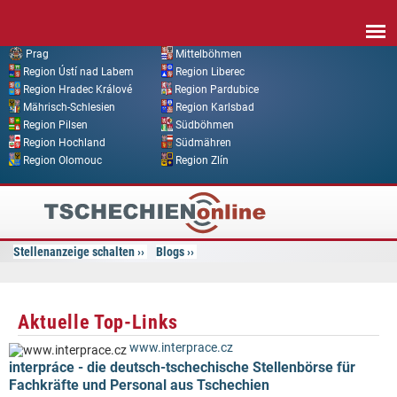
Direkt zum Inhalt
Prag
Mittelböhmen
Region Ústí nad Labem
Region Liberec
Region Hradec Králové
Region Pardubice
Mährisch-Schlesien
Region Karlsbad
Region Pilsen
Südböhmen
Region Hochland
Südmähren
Region Olomouc
Region Zlín
Tschechien
Online
Stellenanzeige schalten
Blogs
Aktuelle Top-Links
www.interprace.cz
interpráce - die deutsch-tschechische Stellenbörse für
Fachkräfte und Personal aus Tschechien