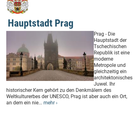
Hauptstadt Prag
Prag - Die
Hauptstadt der
Tschechischen
Republik ist eine
moderne
Metropole und
gleichzeitig ein
architektonisches
Juwel. Ihr
historischer Kern gehört zu den Denkmälern des
Weltkulturerbes der UNESCO, Prag ist aber auch ein Ort,
an dem ein nie...
mehr ›