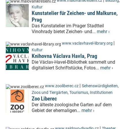
|
www.malovanikresleni.cz
Bildung
,
Kultur
Kunstatelier für Zeichen- und Malkurse,
Prag
Das Kunstatelier im Prager Stadtteil
Vinohrady bietet Zeichen- und...
mehr ›
|
www.vaclavhavel-library.org
Kultur
Knihovna Václava Havla, Prag
Die Václav-Havel-Bibliothek sammelt und
digitalisiert Schriftstücke, Fotos...
mehr ›
|
www.zooliberec.cz
Sehenswürdigkeiten
,
Zoos und Tiergärten
,
Tourismus
,
Institutionen
Zoo Liberec
Der älteste zoologische Garten auf dem
Gebiet der ehemaligen...
mehr ›
|
www.saldovo-divadlo.cz
Theater,