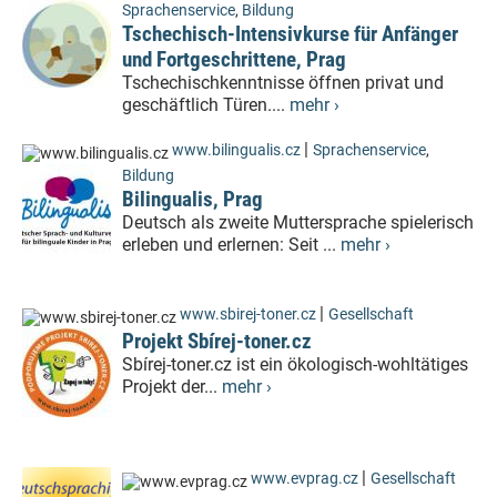
Sprachenservice
,
Bildung
Tschechisch-Intensivkurse für Anfänger
und Fortgeschrittene, Prag
Tschechischkenntnisse öffnen privat und
geschäftlich Türen....
mehr ›
|
www.bilingualis.cz
Sprachenservice
,
Bildung
Bilingualis, Prag
Deutsch als zweite Muttersprache spielerisch
erleben und erlernen: Seit ...
mehr ›
|
www.sbirej-toner.cz
Gesellschaft
Projekt Sbírej-toner.cz
Sbírej-toner.cz ist ein ökologisch-wohltätiges
Projekt der...
mehr ›
|
www.evprag.cz
Gesellschaft