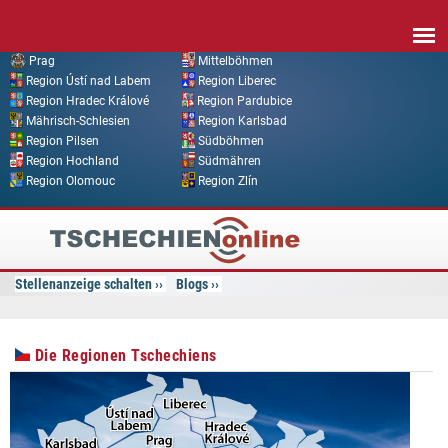
Direkt zum Inhalt
Prag
Mittelböhmen
Region Ústí nad Labem
Region Liberec
Region Hradec Králové
Region Pardubice
Mährisch-Schlesien
Region Karlsbad
Region Pilsen
Südböhmen
Region Hochland
Südmähren
Region Olomouc
Region Zlín
Tschechien
Online
Stellenanzeige schalten
Blogs
Die Regionen Tschechiens