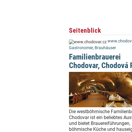
Seitenblick
www.chodova
Gastronomie
,
Brauhäuser
Familienbrauerei
Chodovar, Chodová 
Die westböhmische Familienb
Chodovar ist ein beliebtes Aus
und bietet Brauereiführungen,
böhmische Küche und hausei