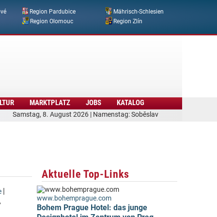
ové
Region Pardubice
Mährisch-Schlesien
Region Olomouc
Region Zlín
LTUR
MARKTPLATZ
JOBS
KATALOG
Samstag, 8. August 2026 | Namenstag: Soběslav
Aktuelle Top-Links
|
e
www.bohemprague.com
,
Bohem Prague Hotel: das junge