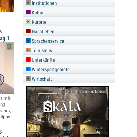
Institutionen
Kultur
Kurorte
Nachtleben
6
rag 1
Sprachenservice
Tourismus
Unterkünfte
Wintersportgebiete
Wirtschaft
t mit
urg
trahov
,
tipps
5