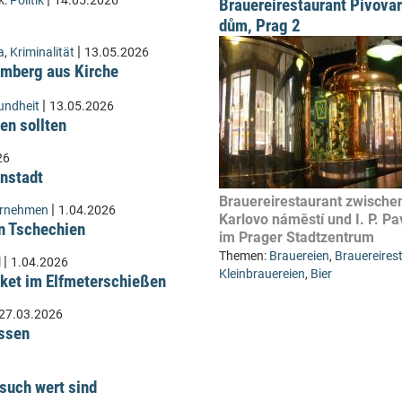
k:
Politik
14.05.2026
Brauereirestaurant Pivova
dům, Prag 2
|
a
,
Kriminalität
13.05.2026
Lämberg aus Kirche
|
undheit
13.05.2026
en sollten
26
instadt
Brauereirestaurant zwische
|
ernehmen
1.04.2026
Karlovo náměstí und I. P. Pa
n Tschechien
im Prager Stadtzentrum
Themen:
Brauereien
,
Brauereires
|
l
1.04.2026
Kleinbrauereien
,
Bier
ket im Elfmeterschießen
27.03.2026
üssen
such wert sind