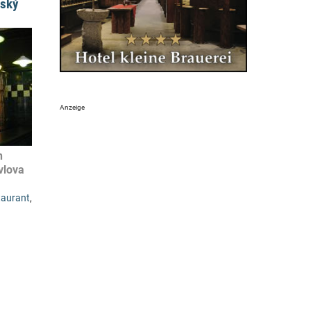
rský
n
vlova
taurant
,