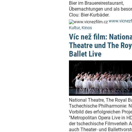
Bier im Brauereirestaurant,
Übernachtungen und als beso
Clou: Bier-Kurbäder.
www.vicnezf
Kultur
,
Kinos
Víc než film: Nationa
Theatre und The Roy
Ballet Live
National Theatre, The Royal Ba
Tschechische Philharmonie: 
Vorbild des erfolgreichen Proj
"Metropolitan Opera Live in HD
der tschechische Filmverleih A
auch Theater- und Ballettvors