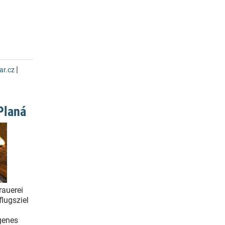
|
r.cz
Planá
rauerei
flugsziel
genes