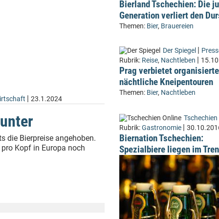
Bierland Tschechien: Die j
Generation verliert den Dur
Themen:
Bier
,
Brauereien
|
Der Spiegel
Pres
|
Rubrik:
Reise
,
Nachtleben
15.10
Prag verbietet organisierte
nächtliche Kneipentouren
Themen:
Bier
,
Nachtleben
|
rtschaft
23.1.2024
runter
Tschechien 
|
Rubrik:
Gastronomie
30.10.201
Biernation Tschechien:
s die Bierpreise angehoben.
 pro Kopf in Europa noch
Spezialbiere liegen im Tre