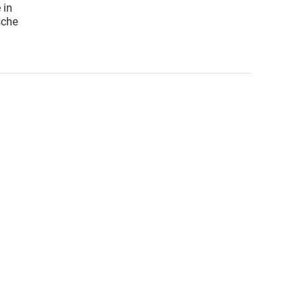
 in
sche