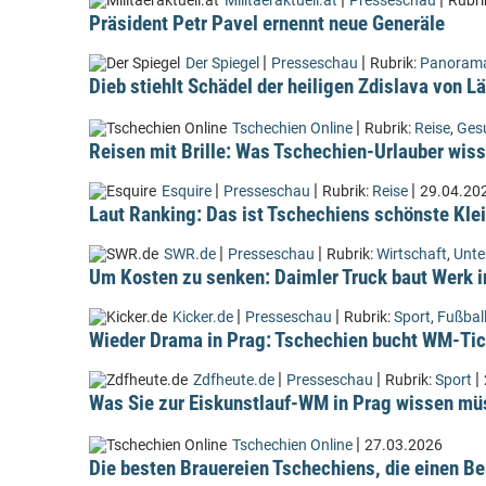
Militaeraktuell.at
Presseschau
Rubri
Präsident Petr Pavel ernennt neue Generäle
|
|
Der Spiegel
Presseschau
Rubrik:
Panoram
Dieb stiehlt Schädel der heiligen Zdislava von 
|
Tschechien Online
Rubrik:
Reise
,
Ges
Reisen mit Brille: Was Tschechien-Urlauber wiss
|
|
|
Esquire
Presseschau
Rubrik:
Reise
29.04.20
Laut Ranking: Das ist Tschechiens schönste Kle
|
|
SWR.de
Presseschau
Rubrik:
Wirtschaft
,
Unt
Um Kosten zu senken: Daimler Truck baut Werk i
|
|
Kicker.de
Presseschau
Rubrik:
Sport
,
Fußbal
Wieder Drama in Prag: Tschechien bucht WM-Tic
|
|
|
Zdfheute.de
Presseschau
Rubrik:
Sport
Was Sie zur Eiskunstlauf-WM in Prag wissen m
|
Tschechien Online
27.03.2026
Die besten Brauereien Tschechiens, die einen Be