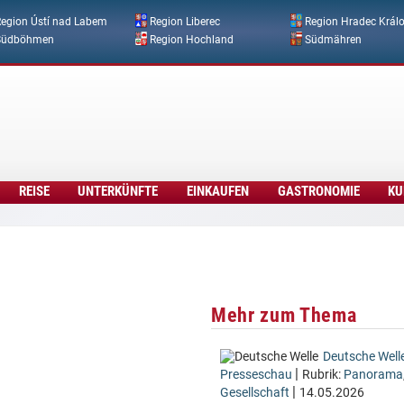
Direkt zum Inhalt
egion Ústí nad Labem
Region Liberec
Region Hradec Král
Südböhmen
Region Hochland
Südmähren
REISE
UNTERKÜNFTE
EINKAUFEN
GASTRONOMIE
KU
Mehr zum Thema
Deutsche Well
|
Presseschau
Rubrik:
Panorama
|
Gesellschaft
14.05.2026