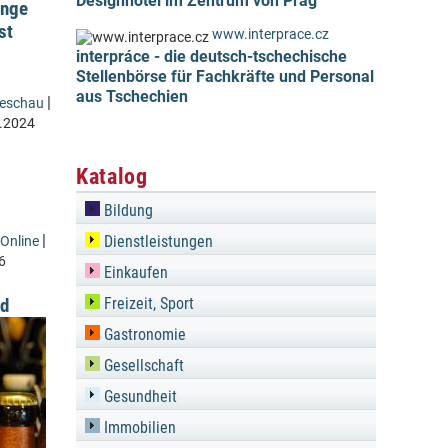
Designhotel im Zentrum von Prag
unge
st
www.interprace.cz
interpráce - die deutsch-tschechische
Stellenbörse für Fachkräfte und Personal
aus Tschechien
|
seschau
.2024
Katalog
Bildung
|
Dienstleistungen
Online
6
Einkaufen
nd
Freizeit, Sport
Gastronomie
Gesellschaft
Gesundheit
Immobilien