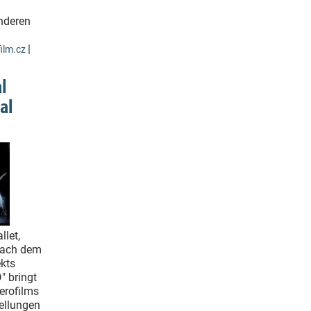
nderen
|
ilm.cz
l
al
llet,
Nach dem
ekts
" bringt
erofilms
tellungen