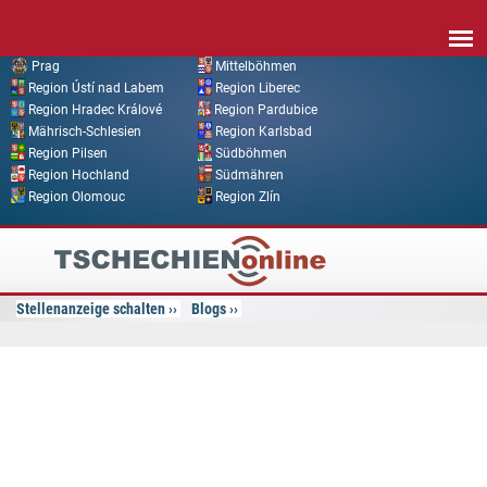
Direkt zum Inhalt
Prag
Mittelböhmen
Region Ústí nad Labem
Region Liberec
Region Hradec Králové
Region Pardubice
Mährisch-Schlesien
Region Karlsbad
Region Pilsen
Südböhmen
Region Hochland
Südmähren
Region Olomouc
Region Zlín
Tschechien
Online
Stellenanzeige schalten
Blogs