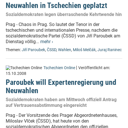
Neuwahlen in Tschechien geplatzt
Sozialdemokraten legen überraschende Kehrtwende hin
Prag - Chaos in Prag. So lautet der Tenor in der
tschechischen und internationalen Presse, nachdem die
sozialdemokratische Partei (ČSSD) von Jiří Paroubek am
Dienstag völlig...
mehr ›
Themen:
Jiří Paroubek
,
ČSSD
,
Wahlen
,
Miloš Melčák
,
Juraj Raninec
|
Tschechien Online
Veröffentlicht am:
15.10.2008
Paroubek will Expertenregierung und
Neuwahlen
Sozialdemokraten haben am Mittwoch offiziell Antrag
auf Vertrauensabstimmung eingereicht
Prag - Der Vorsitzende des Prager Abgeordnetenhauses,
Miloslav Vlček (ČSSD), hat heute von den
sozialdemokratischen Abgeordneten den offiziellen