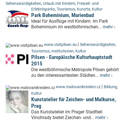
Sehenswürdigkeiten
,
Urlaub mit Kindern
,
Freizeit- und
Erlebnisparks
,
Tourismus
,
Kurorte
,
Kultur
Park Boheminium, Marienbad
Ideal für Ausflüge mit Kindern: Im Park
Boheminium im westböhmischen...
mehr ›
|
www.visitpilsen.eu
Sehenswürdigkeiten
,
Tourismus
,
Institutionen
,
Kultur
Pilsen - Europäische Kulturhauptstadt
2015
Die westböhmische Metropole Pilsen gehört
zu den interessantesten Städten...
mehr ›
|
www.malovanikresleni.cz
Bildung
,
Kultur
Kunstatelier für Zeichen- und Malkurse,
Prag
Das Kunstatelier im Prager Stadtteil
Vinohrady bietet Zeichen- und...
mehr ›