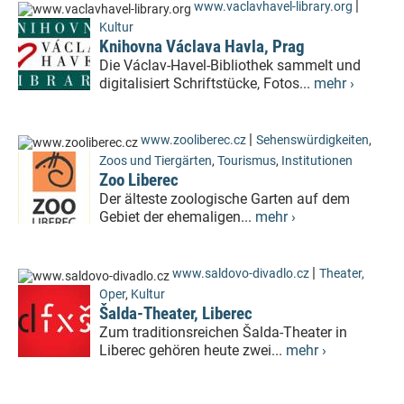
|
www.vaclavhavel-library.org
Kultur
Knihovna Václava Havla, Prag
Die Václav-Havel-Bibliothek sammelt und
digitalisiert Schriftstücke, Fotos...
mehr ›
|
www.zooliberec.cz
Sehenswürdigkeiten
,
Zoos und Tiergärten
,
Tourismus
,
Institutionen
Zoo Liberec
Der älteste zoologische Garten auf dem
Gebiet der ehemaligen...
mehr ›
|
www.saldovo-divadlo.cz
Theater,
Oper
,
Kultur
Šalda-Theater, Liberec
Zum traditionsreichen Šalda-Theater in
Liberec gehören heute zwei...
mehr ›