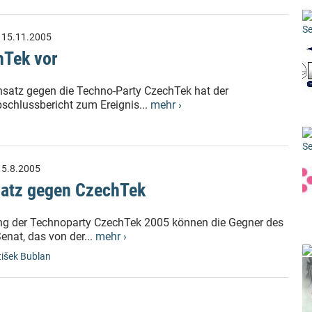
Se
:
15.11.2005
hTek vor
nsatz gegen die Techno-Party CzechTek hat der
chlussbericht zum Ereignis...
mehr ›
Se
:
5.8.2005
nsatz gegen CzechTek
ng der Technoparty CzechTek 2005 können die Gegner des
enat, das von der...
mehr ›
tišek Bublan