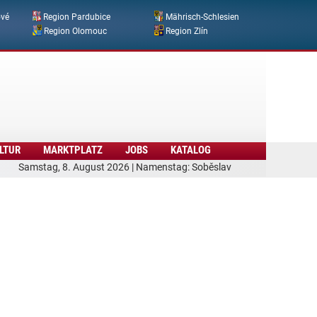
ové
Region Pardubice
Mährisch-Schlesien
Region Olomouc
Region Zlín
LTUR
MARKTPLATZ
JOBS
KATALOG
Samstag, 8. August 2026 | Namenstag: Soběslav