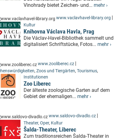
Vinohrady bietet Zeichen- und...
mehr ›
|
www.vaclavhavel-library.org
Kultur
Knihovna Václava Havla, Prag
Die Václav-Havel-Bibliothek sammelt und
digitalisiert Schriftstücke, Fotos...
mehr ›
|
www.zooliberec.cz
henswürdigkeiten
,
Zoos und Tiergärten
,
Tourismus
,
Institutionen
Zoo Liberec
Der älteste zoologische Garten auf dem
Gebiet der ehemaligen...
mehr ›
|
www.saldovo-divadlo.cz
Theater, Oper
,
Kultur
Šalda-Theater, Liberec
Zum traditionsreichen Šalda-Theater in