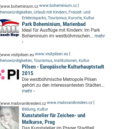
|
www.boheminium.cz
henswürdigkeiten
,
Urlaub mit Kindern
,
Freizeit- und
Erlebnisparks
,
Tourismus
,
Kurorte
,
Kultur
Park Boheminium, Marienbad
Ideal für Ausflüge mit Kindern: Im Park
Boheminium im westböhmischen...
mehr
›
|
www.visitpilsen.eu
henswürdigkeiten
,
Tourismus
,
Institutionen
,
Kultur
Pilsen - Europäische Kulturhauptstadt
2015
Die westböhmische Metropole Pilsen
gehört zu den interessantesten Städten...
mehr ›
|
www.malovanikresleni.cz
Bildung
,
Kultur
Kunstatelier für Zeichen- und
Malkurse, Prag
Das Kunstatelier im Prager Stadtteil