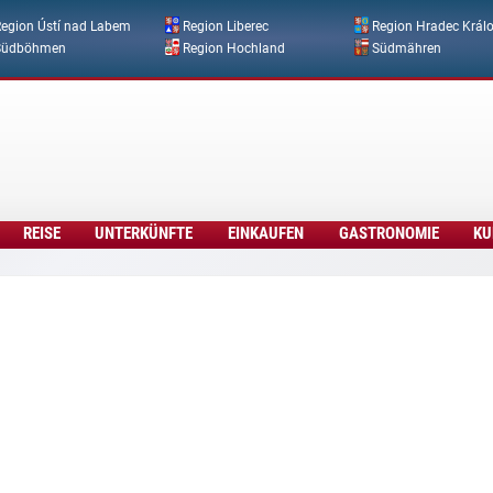
Direkt zum Inhalt
egion Ústí nad Labem
Region Liberec
Region Hradec Král
Südböhmen
Region Hochland
Südmähren
REISE
UNTERKÜNFTE
EINKAUFEN
GASTRONOMIE
KU