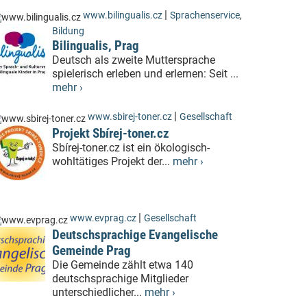
|
www.bilingualis.cz
Sprachenservice
,
Bildung
Bilingualis, Prag
Deutsch als zweite Muttersprache
spielerisch erleben und erlernen: Seit ...
mehr ›
|
www.sbirej-toner.cz
Gesellschaft
Projekt Sbírej-toner.cz
Sbírej-toner.cz ist ein ökologisch-
wohltätiges Projekt der...
mehr ›
|
www.evprag.cz
Gesellschaft
Deutschsprachige Evangelische
Gemeinde Prag
Die Gemeinde zählt etwa 140
deutschsprachige Mitglieder
unterschiedlicher...
mehr ›