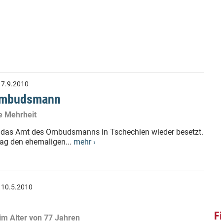
:
7.9.2010
 Ombudsmann
e Mehrheit
st das Amt des Ombudsmanns in Tschechien wieder besetzt.
ag den ehemaligen...
mehr ›
:
10.5.2010
F
m Alter von 77 Jahren