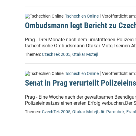
|
Tschechien Online
Veröffentlicht am
Ombudsmann legt Bericht zu Czec
Prag - Drei Monate nach dem umstrittenen Polizeiei
tschechische Ombudsmann Otakar Motejl seinen Abs
Themen:
CzechTek 2005
,
Otakar Motejl
|
Tschechien Online
Veröffentlicht am
Senat in Prag verurteilt Polizeiei
Prag - Eine Woche nach der gewaltsamen Beendigu
Polizeieinsatzes einen ersten Erfolg verbuchen.Der S
Themen:
CzechTek 2005
,
Otakar Motejl
,
Jiří Paroubek
,
Fran