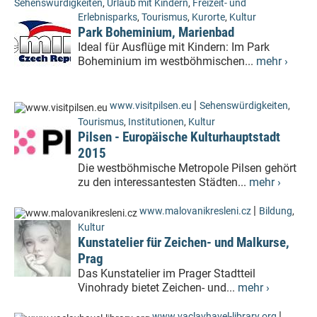
Sehenswürdigkeiten
,
Urlaub mit Kindern
,
Freizeit- und
Erlebnisparks
,
Tourismus
,
Kurorte
,
Kultur
Park Boheminium, Marienbad
Ideal für Ausflüge mit Kindern: Im Park
Boheminium im westböhmischen...
mehr ›
|
www.visitpilsen.eu
Sehenswürdigkeiten
,
Tourismus
,
Institutionen
,
Kultur
Pilsen - Europäische Kulturhauptstadt
2015
Die westböhmische Metropole Pilsen gehört
zu den interessantesten Städten...
mehr ›
|
www.malovanikresleni.cz
Bildung
,
Kultur
Kunstatelier für Zeichen- und Malkurse,
Prag
Das Kunstatelier im Prager Stadtteil
Vinohrady bietet Zeichen- und...
mehr ›
|
www.vaclavhavel-library.org