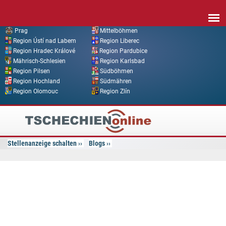
Direkt zum Inhalt
Prag
Mittelböhmen
Region Ústí nad Labem
Region Liberec
Region Hradec Králové
Region Pardubice
Mährisch-Schlesien
Region Karlsbad
Region Pilsen
Südböhmen
Region Hochland
Südmähren
Region Olomouc
Region Zlín
Tschechien
Online
Stellenanzeige schalten
Blogs