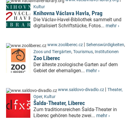
Kultur
Knihovna Václava Havla, Prag
Die Václav-Havel-Bibliothek sammelt und
digitalisiert Schriftstücke, Fotos...
mehr ›
|
www.zooliberec.cz
Sehenswürdigkeiten
,
Zoos und Tiergärten
,
Tourismus
,
Institutionen
Zoo Liberec
Der älteste zoologische Garten auf dem
Gebiet der ehemaligen...
mehr ›
|
www.saldovo-divadlo.cz
Theater,
Oper
,
Kultur
Šalda-Theater, Liberec
Zum traditionsreichen Šalda-Theater in
Liberec gehören heute zwei...
mehr ›