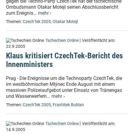
gegen die Techno-Party CzechTek hat der tschechische
Ombudsmann Otakar Motejl seinen Abschlussbericht
zum Ereignis...
mehr ›
Themen:
CzechTek 2005
,
Otakar Motejl
|
Tschechien Online
Veröffentlicht am:
22.9.2005
Klaus kritisiert CzechTek-Bericht des
Innenministers
Prag - Die Ereignisse um die Technoparty CzechTek, die
im westböhmischen Mlýnec Ende August mit einem
massiven Polizeiaufgebot unter Einsatz von Tränengas
und Wasserwerfern...
mehr ›
Themen:
CzechTek 2005
,
František Bublan
|
Tschechien Online
Veröffentlicht am:
14.9.2005