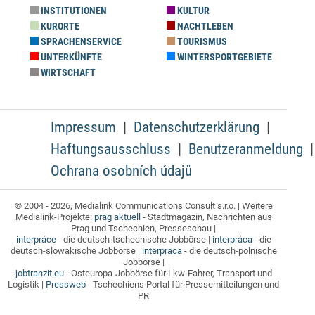
INSTITUTIONEN
KULTUR
KURORTE
NACHTLEBEN
SPRACHENSERVICE
TOURISMUS
UNTERKÜNFTE
WINTERSPORTGEBIETE
WIRTSCHAFT
Impressum
Datenschutzerklärung
Haftungsausschluss
Benutzeranmeldung
Ochrana osobních údajů
© 2004 - 2026, Medialink Communications Consult s.r.o. | Weitere
Medialink-Projekte:
prag aktuell
- Stadtmagazin, Nachrichten aus
Prag und Tschechien, Presseschau |
interpráce
- die deutsch-tschechische Jobbörse |
interpráca
- die
deutsch-slowakische Jobbörse |
interpraca
- die deutsch-polnische
Jobbörse |
jobtranzit.eu
- Osteuropa-Jobbörse für Lkw-Fahrer, Transport und
Logistik |
Pressweb
- Tschechiens Portal für Pressemitteilungen und
PR