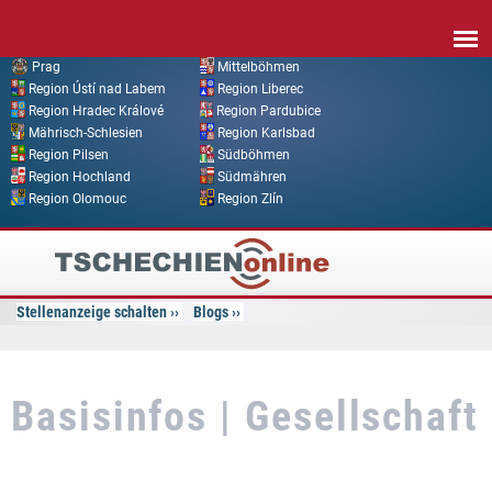
Direkt zum Inhalt
Prag
Mittelböhmen
Region Ústí nad Labem
Region Liberec
Region Hradec Králové
Region Pardubice
Mährisch-Schlesien
Region Karlsbad
Region Pilsen
Südböhmen
Region Hochland
Südmähren
Region Olomouc
Region Zlín
Tschechien
Online
Stellenanzeige schalten
Blogs
Basisinfos | Gesellschaft