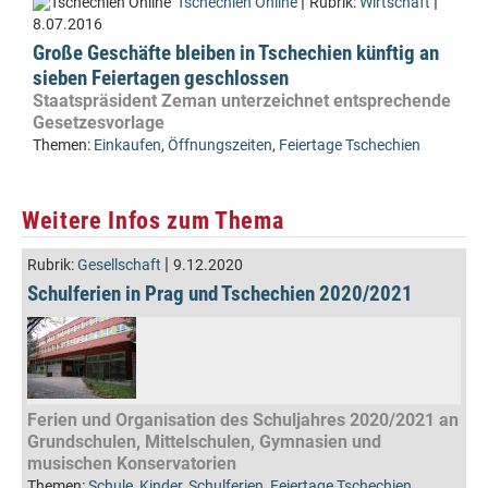
|
|
Tschechien Online
Rubrik:
Wirtschaft
8.07.2016
Große Geschäfte bleiben in Tschechien künftig an
sieben Feiertagen geschlossen
Staatspräsident Zeman unterzeichnet entsprechende
Gesetzesvorlage
Themen:
Einkaufen
,
Öffnungszeiten
,
Feiertage Tschechien
Weitere Infos zum Thema
|
Rubrik:
Gesellschaft
9.12.2020
Schulferien in Prag und Tschechien 2020/2021
Ferien und Organisation des Schuljahres 2020/2021 an
Grundschulen, Mittelschulen, Gymnasien und
musischen Konservatorien
Themen:
Schule
,
Kinder
,
Schulferien
,
Feiertage Tschechien