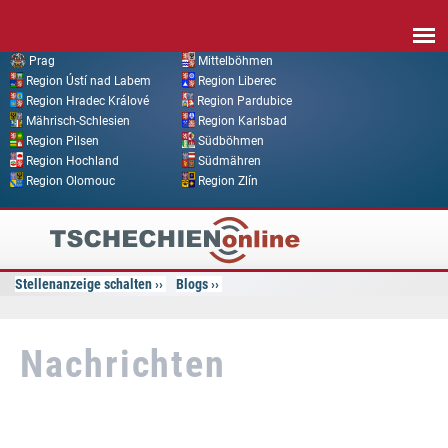
Direkt zum Inhalt
Prag
Mittelböhmen
Region Ústí nad Labem
Region Liberec
Region Hradec Králové
Region Pardubice
Mährisch-Schlesien
Region Karlsbad
Region Pilsen
Südböhmen
Region Hochland
Südmähren
Region Olomouc
Region Zlín
Tschechien
Online
Stellenanzeige schalten
Blogs
Nachrichten