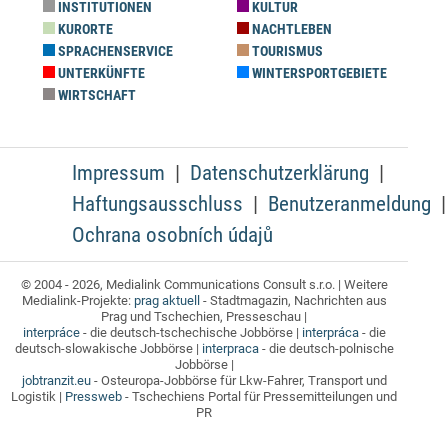
INSTITUTIONEN
KULTUR
KURORTE
NACHTLEBEN
SPRACHENSERVICE
TOURISMUS
UNTERKÜNFTE
WINTERSPORTGEBIETE
WIRTSCHAFT
Impressum
Datenschutzerklärung
Haftungsausschluss
Benutzeranmeldung
Ochrana osobních údajů
© 2004 - 2026, Medialink Communications Consult s.r.o. | Weitere
Medialink-Projekte:
prag aktuell
- Stadtmagazin, Nachrichten aus
Prag und Tschechien, Presseschau |
interpráce
- die deutsch-tschechische Jobbörse |
interpráca
- die
deutsch-slowakische Jobbörse |
interpraca
- die deutsch-polnische
Jobbörse |
jobtranzit.eu
- Osteuropa-Jobbörse für Lkw-Fahrer, Transport und
Logistik |
Pressweb
- Tschechiens Portal für Pressemitteilungen und
PR