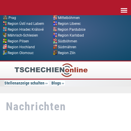
Direkt zum Inhalt
Prag
Mittelböhmen
Region Ústí nad Labem
Region Liberec
Region Hradec Králové
Region Pardubice
Mährisch-Schlesien
Region Karlsbad
Region Pilsen
Südböhmen
Region Hochland
Südmähren
Region Olomouc
Region Zlín
Tschechien
Online
Stellenanzeige schalten
Blogs
Nachrichten