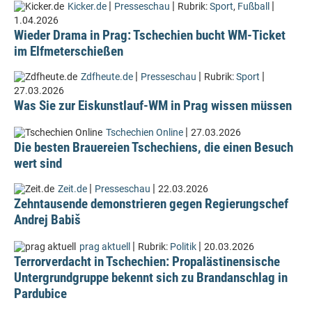
|
|
|
Kicker.de
Presseschau
Rubrik:
Sport
,
Fußball
1.04.2026
Wieder Drama in Prag: Tschechien bucht WM-Ticket
im Elfmeterschießen
|
|
|
Zdfheute.de
Presseschau
Rubrik:
Sport
27.03.2026
Was Sie zur Eiskunstlauf-WM in Prag wissen müssen
|
Tschechien Online
27.03.2026
Die besten Brauereien Tschechiens, die einen Besuch
wert sind
|
|
Zeit.de
Presseschau
22.03.2026
Zehntausende demonstrieren gegen Regierungschef
Andrej Babiš
|
|
prag aktuell
Rubrik:
Politik
20.03.2026
Terrorverdacht in Tschechien: Propalästinensische
Untergrundgruppe bekennt sich zu Brandanschlag in
Pardubice