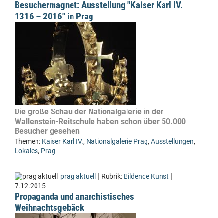
Besuchermagnet: Ausstellung "Kaiser Karl IV.
1316 – 2016" in Prag
Die große Schau der Nationalgalerie in der
Wallenstein-Reitschule haben schon über 50.000
Besucher gesehen
Themen:
Kaiser Karl IV.
,
Nationalgalerie Prag
,
Ausstellungen
,
Lokales
,
Prag
|
|
prag aktuell
Rubrik:
Bildende Kunst
7.12.2015
Propaganda und anarchistisches
Weihnachtsgebäck