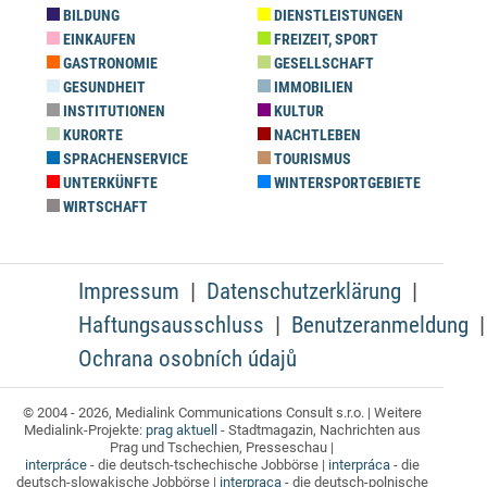
BILDUNG
DIENSTLEISTUNGEN
EINKAUFEN
FREIZEIT, SPORT
GASTRONOMIE
GESELLSCHAFT
GESUNDHEIT
IMMOBILIEN
INSTITUTIONEN
KULTUR
KURORTE
NACHTLEBEN
SPRACHENSERVICE
TOURISMUS
UNTERKÜNFTE
WINTERSPORTGEBIETE
WIRTSCHAFT
Impressum
Datenschutzerklärung
Haftungsausschluss
Benutzeranmeldung
Ochrana osobních údajů
© 2004 - 2026, Medialink Communications Consult s.r.o. | Weitere
Medialink-Projekte:
prag aktuell
- Stadtmagazin, Nachrichten aus
Prag und Tschechien, Presseschau |
interpráce
- die deutsch-tschechische Jobbörse |
interpráca
- die
deutsch-slowakische Jobbörse |
interpraca
- die deutsch-polnische