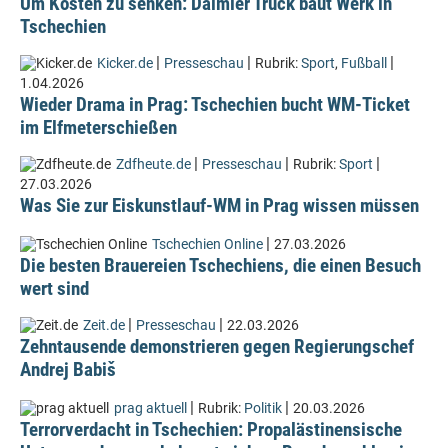
Um Kosten zu senken: Daimler Truck baut Werk in
Tschechien
|
|
|
Kicker.de
Presseschau
Rubrik:
Sport
,
Fußball
1.04.2026
Wieder Drama in Prag: Tschechien bucht WM-Ticket
im Elfmeterschießen
|
|
|
Zdfheute.de
Presseschau
Rubrik:
Sport
27.03.2026
Was Sie zur Eiskunstlauf-WM in Prag wissen müssen
|
Tschechien Online
27.03.2026
Die besten Brauereien Tschechiens, die einen Besuch
wert sind
|
|
Zeit.de
Presseschau
22.03.2026
Zehntausende demonstrieren gegen Regierungschef
Andrej Babiš
|
|
prag aktuell
Rubrik:
Politik
20.03.2026
Terrorverdacht in Tschechien: Propalästinensische