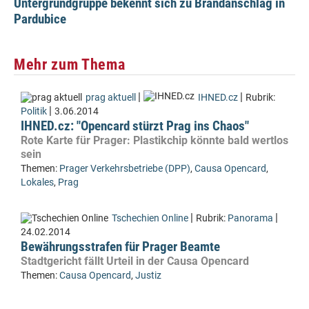
Untergrundgruppe bekennt sich zu Brandanschlag in
Pardubice
Mehr zum Thema
|
|
prag aktuell
IHNED.cz
Rubrik:
|
Politik
3.06.2014
IHNED.cz: "Opencard stürzt Prag ins Chaos"
Rote Karte für Prager: Plastikchip könnte bald wertlos
sein
Themen:
Prager Verkehrsbetriebe (DPP)
,
Causa Opencard
,
Lokales
,
Prag
|
|
Tschechien Online
Rubrik:
Panorama
24.02.2014
Bewährungsstrafen für Prager Beamte
Stadtgericht fällt Urteil in der Causa Opencard
Themen:
Causa Opencard
,
Justiz