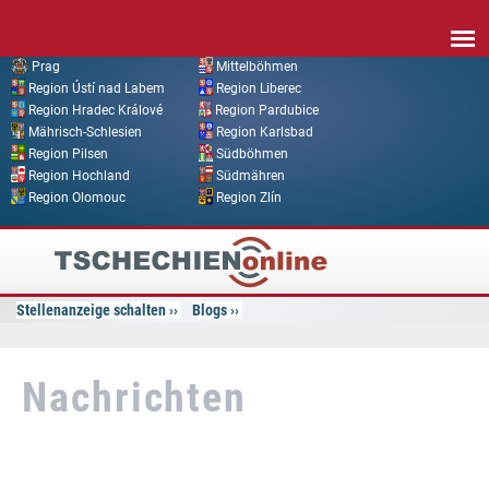
Direkt zum Inhalt
Prag
Mittelböhmen
Region Ústí nad Labem
Region Liberec
Region Hradec Králové
Region Pardubice
Mährisch-Schlesien
Region Karlsbad
Region Pilsen
Südböhmen
Region Hochland
Südmähren
Region Olomouc
Region Zlín
Tschechien
Online
Stellenanzeige schalten
Blogs
Nachrichten