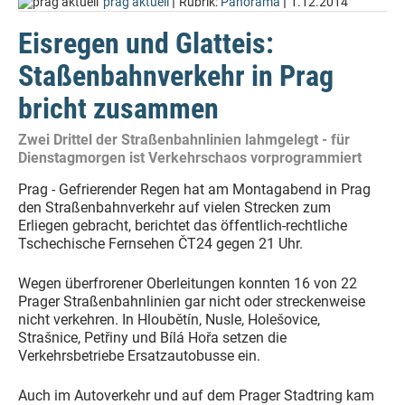
|
|
prag aktuell
Rubrik:
Panorama
1.12.2014
Eisregen und Glatteis:
Staßenbahnverkehr in Prag
bricht zusammen
Zwei Drittel der Straßenbahnlinien lahmgelegt - für
Dienstagmorgen ist Verkehrschaos vorprogrammiert
Prag - Gefrierender Regen hat am Montagabend in Prag
den Straßenbahnverkehr auf vielen Strecken zum
Erliegen gebracht, berichtet das öffentlich-rechtliche
Tschechische Fernsehen ČT24 gegen 21 Uhr.
Wegen überfrorener Oberleitungen konnten 16 von 22
Prager Straßenbahnlinien gar nicht oder streckenweise
nicht verkehren. In Hloubětín, Nusle, Holešovice,
Strašnice, Petřiny und Bílá Hořa setzen die
Verkehrsbetriebe Ersatzautobusse ein.
Auch im Autoverkehr und auf dem Prager Stadtring kam