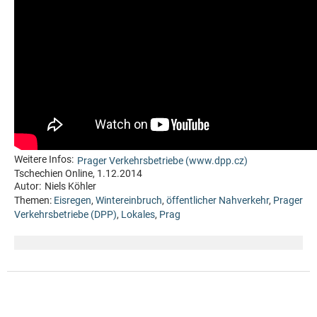
Weitere Infos:
Prager Verkehrsbetriebe (www.dpp.cz)
Tschechien Online, 1.12.2014
Autor:
Niels Köhler
Themen:
Eisregen
,
Wintereinbruch
,
öffentlicher Nahverkehr
,
Prager
Verkehrsbetriebe (DPP)
,
Lokales
,
Prag