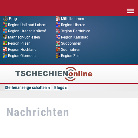
Direkt zum Inhalt
Prag
Mittelböhmen
Region Ústí nad Labem
Region Liberec
Region Hradec Králové
Region Pardubice
Mährisch-Schlesien
Region Karlsbad
Region Pilsen
Südböhmen
Region Hochland
Südmähren
Region Olomouc
Region Zlín
Tschechien
Online
Stellenanzeige schalten
Blogs
Nachrichten