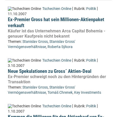
|
|
Tschechien Online
Rubrik:
Politik
11.10.2007
Ex-Premier Gross hat sein Millionen-Aktienpaket
verkauft
Käufer ist das Unternehmen Arca Capital Bohemia -
genauer Kaufpreis nicht bekannt
Themen:
Stanislav Gross
,
Stanislav Gross'
Vermögensverhältnisse
,
Roberta Sýkora
|
|
Tschechien Online
Rubrik:
Politik
3.10.2007
Neue Spekulationen zu Gross´ Aktien-Deal
Ex-Premier schweigt noch zu den Hintergründen der
Transaktion
Themen:
Stanislav Gross
,
Stanislav Gross'
Vermögensverhältnisse
,
Tomáš Chrenek
,
Key Investments
|
|
Tschechien Online
Rubrik:
Politik
1.10.2007
Kommen die Millionen für den Aktienkauf von Ex-