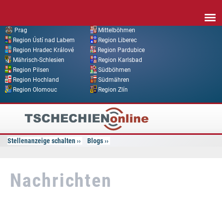
Direkt zum Inhalt
Prag
Mittelböhmen
Region Ústí nad Labem
Region Liberec
Region Hradec Králové
Region Pardubice
Mährisch-Schlesien
Region Karlsbad
Region Pilsen
Südböhmen
Region Hochland
Südmähren
Region Olomouc
Region Zlín
Tschechien
Online
Stellenanzeige schalten
Blogs
Nachrichten