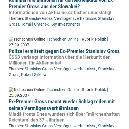
Premier Gross aus der Slowakei?
Informationen von Aktuálně.cz bisher unbestätigt
Themen:
Stanislav Gross' Vermögensverhältnisse
,
Stanislav
Gross
,
Tomáš Chrenek
,
Key Investments
|
|
Tschechien Online
Rubrik:
Politik
27.09.2007
Polizei ermittelt gegen Ex-Premier Stanislav Gross
ČSSD verlangt Information über die Herkunft der
Millionen für Aktienpaket
Themen:
Stanislav Gross' Vermögensverhältnisse
,
Stanislav
Gross
,
Robert Sýkora
|
|
Tschechien Online
Rubrik:
Politik
25.09.2007
Ex-Premier Gross macht wieder Schlagzeilen mit
seinen Vermögensverhältnissen
Mladá fronta Dnes wundert sich über "märchenhaften
Reichtum" des 37-Jährigen
Themen:
Stanislav Gross' Vermögensverhältnisse
,
Stanislav