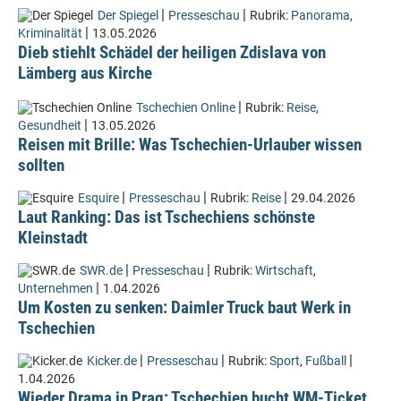
|
|
Der Spiegel
Presseschau
Rubrik:
Panorama
,
|
Kriminalität
13.05.2026
Dieb stiehlt Schädel der heiligen Zdislava von
Lämberg aus Kirche
|
Tschechien Online
Rubrik:
Reise
,
|
Gesundheit
13.05.2026
Reisen mit Brille: Was Tschechien-Urlauber wissen
sollten
|
|
|
Esquire
Presseschau
Rubrik:
Reise
29.04.2026
Laut Ranking: Das ist Tschechiens schönste
Kleinstadt
|
|
SWR.de
Presseschau
Rubrik:
Wirtschaft
,
|
Unternehmen
1.04.2026
Um Kosten zu senken: Daimler Truck baut Werk in
Tschechien
|
|
|
Kicker.de
Presseschau
Rubrik:
Sport
,
Fußball
1.04.2026
Wieder Drama in Prag: Tschechien bucht WM-Ticket