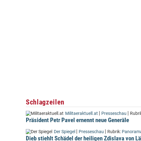
Schlagzeilen
|
|
Militaeraktuell.at
Presseschau
Rubri
Präsident Petr Pavel ernennt neue Generäle
|
|
Der Spiegel
Presseschau
Rubrik:
Panoram
Dieb stiehlt Schädel der heiligen Zdislava von 