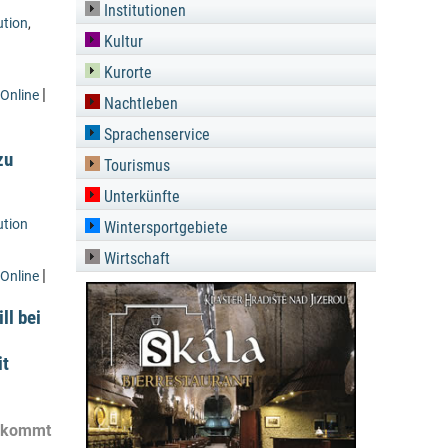
Institutionen
ution
,
Kultur
Kurorte
|
Online
Nachtleben
Sprachenservice
zu
Tourismus
Unterkünfte
ution
Wintersportgebiete
Wirtschaft
|
Online
ll bei
it
y kommt