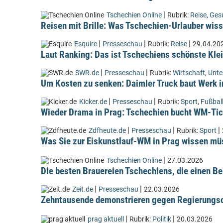
|
Tschechien Online
Rubrik:
Reise
,
Ges
Reisen mit Brille: Was Tschechien-Urlauber wiss
|
|
|
Esquire
Presseschau
Rubrik:
Reise
29.04.20
Laut Ranking: Das ist Tschechiens schönste Kle
|
|
SWR.de
Presseschau
Rubrik:
Wirtschaft
,
Unt
Um Kosten zu senken: Daimler Truck baut Werk i
|
|
Kicker.de
Presseschau
Rubrik:
Sport
,
Fußbal
Wieder Drama in Prag: Tschechien bucht WM-Tic
|
|
|
Zdfheute.de
Presseschau
Rubrik:
Sport
Was Sie zur Eiskunstlauf-WM in Prag wissen m
|
Tschechien Online
27.03.2026
Die besten Brauereien Tschechiens, die einen Be
|
|
Zeit.de
Presseschau
22.03.2026
Zehntausende demonstrieren gegen Regierungsc
|
|
prag aktuell
Rubrik:
Politik
20.03.2026