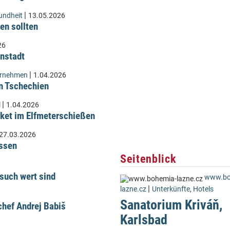
|
undheit
13.05.2026
en sollten
26
instadt
|
ernehmen
1.04.2026
n Tschechien
|
l
1.04.2026
ket im Elfmeterschießen
27.03.2026
üssen
Seitenblick
such wert sind
www.bo
|
lazne.cz
Unterkünfte
,
Hotels
Sanatorium Kriváň,
hef Andrej Babiš
Karlsbad