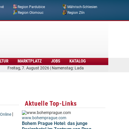
ové
Region Pardubice
Mährisch-Schlesien
Region Olomouc
Region Zlín
LTUR
MARKTPLATZ
JOBS
KATALOG
Freitag, 7. August 2026 | Namenstag: Lada
Aktuelle Top-Links
|
Online
www.bohemprague.com
Bohem Prague Hotel: das junge