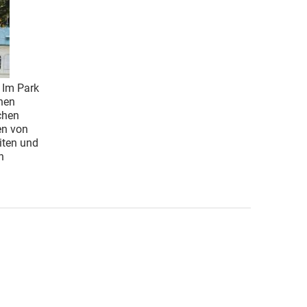
: Im Park
hen
chen
en von
iten und
n