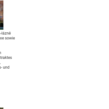
-lázně
exe sowie
n
traktes
,
s- und