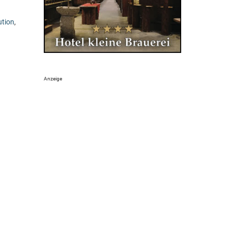
ution
,