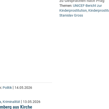
zu Gesprächen nach Prag
Themen:
UNICEF-Bericht zur
Kinderprostitution
,
Kinderprostit
Stanislav Gross
|
k:
Politik
14.05.2026
|
a
,
Kriminalität
13.05.2026
Lämberg aus Kirche