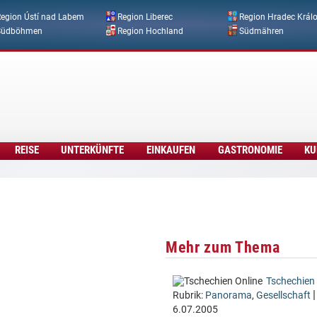
Direkt zum Inhalt
egion Ústí nad Labem
Region Liberec
Region Hradec Král
Südböhmen
Region Hochland
Südmähren
REISE
UNTERKÜNFTE
EINKAUFEN
GASTRONOMIE
KU
Mehr zum Thema
Tschechien 
|
Rubrik:
Panorama
,
Gesellschaft
6.07.2005