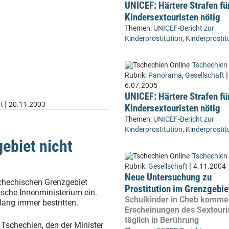
UNICEF: Härtere Strafen fü
Kindersextouristen nötig
Themen:
UNICEF-Bericht zur
Kinderprostitution
,
Kinderprostit
Tschechien 
|
Rubrik:
Panorama
,
Gesellschaft
6.07.2005
UNICEF: Härtere Strafen fü
|
t
20.11.2003
Kindersextouristen nötig
Themen:
UNICEF-Bericht zur
Kinderprostitution
,
Kinderprostit
ebiet nicht
Tschechien 
|
Rubrik:
Gesellschaft
4.11.2004
Neue Untersuchung zu
schechischen Grenzgebiet
Prostitution im Grenzgebie
ische Innenministerium ein.
Schulkinder in Cheb komme
lang immer bestritten.
Erscheinungen des Sextour
täglich in Berührung
 Tschechien, den der Minister