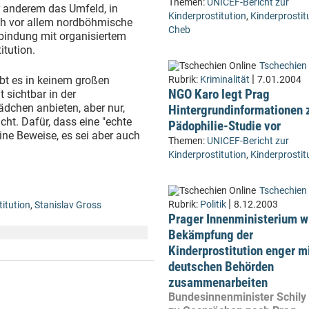
Themen:
UNICEF-Bericht zur
r anderem das Umfeld, in
Kinderprostitution
,
Kinderprostit
ach vor allem nordböhmische
Cheb
rbindung mit organisiertem
itution.
Tschechien 
|
gibt es in keinem großen
Rubrik:
Kriminalität
7.01.2004
NGO Karo legt Prag
t sichtbar in der
ädchen anbieten, aber nur,
Hintergrundinformationen 
cht. Dafür, dass eine "echte
Pädophilie-Studie vor
keine Beweise, es sei aber auch
Themen:
UNICEF-Bericht zur
Kinderprostitution
,
Kinderprostit
Tschechien 
|
Rubrik:
Politik
8.12.2003
titution
,
Stanislav Gross
Prager Innenministerium wi
Bekämpfung der
Kinderprostitution enger m
deutschen Behörden
zusammenarbeiten
Bundesinnenminister Schil