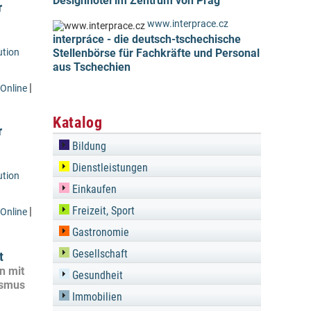
Designhotel im Zentrum von Prag
r
www.interprace.cz
interpráce - die deutsch-tschechische
ution
Stellenbörse für Fachkräfte und Personal
aus Tschechien
|
Online
Katalog
r
Bildung
Dienstleistungen
ution
Einkaufen
Freizeit, Sport
|
Online
Gastronomie
Gesellschaft
t
n mit
Gesundheit
ismus
Immobilien