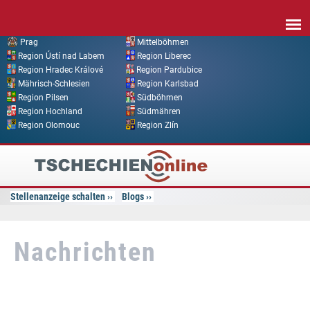
Direkt zum Inhalt
Prag
Mittelböhmen
Region Ústí nad Labem
Region Liberec
Region Hradec Králové
Region Pardubice
Mährisch-Schlesien
Region Karlsbad
Region Pilsen
Südböhmen
Region Hochland
Südmähren
Region Olomouc
Region Zlín
Tschechien
Online
Stellenanzeige schalten
Blogs
Nachrichten