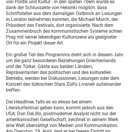
von Politik und Kultur - in den späten 70ern wurde es
dank der Schlussakte von Helsinki möglich, dass
Schriftsteller aus dem damaligen Ostblock an Lesungen
in London teilnehmen konnten, die Michael March, der
Präsident des Festivals, dort organisierte. Nach dem
Zusammenbruch des kommunistischen Systeme schien
Prag mit seiner lebendigen Kulturszene als geeigneter
Ort für ein Projekt dieser Art.
Ein großer Teil des Programms dreht sich in diesem Jahr
um die ganz besonderen Beziehungen Griechenlands
und der Türkei. Gäste aus beiden Ländern,
Repräsentanten des politischen und des kulturellen
Betriebs, werden bei Diskussionen, Lesungen oder dem
Konzert des türkischen Stars Zülfü Livaneli aufeinander
treffen.
Der Headliner, falls es so etwas bei einem
Literaturfestival geben kann, kommt jedoch aus den
USA: Don DeLillo, postmoderner Analyst nicht nur der
amerikanischen Gesellschaft, zeichnet in seinem Werk
eine Welt übersättigt von Medien und Kommunikation.
Am Dienstag, 19. April, liest er bei freiem Eintritt im