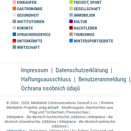
EINKAUFEN
FREIZEIT, SPORT
GASTRONOMIE
GESELLSCHAFT
GESUNDHEIT
IMMOBILIEN
INSTITUTIONEN
KULTUR
KURORTE
NACHTLEBEN
SPRACHENSERVICE
TOURISMUS
UNTERKÜNFTE
WINTERSPORTGEBIETE
WIRTSCHAFT
Impressum
Datenschutzerklärung
Haftungsausschluss
Benutzeranmeldung
Ochrana osobních údajů
© 2004 - 2026, Medialink Communications Consult s.r.o. | Weitere
Medialink-Projekte:
prag aktuell
- Stadtmagazin, Nachrichten aus
Prag und Tschechien, Presseschau |
interpráce
- die deutsch-tschechische Jobbörse |
interpráca
- die
deutsch-slowakische Jobbörse |
interpraca
- die deutsch-polnische
Jobbörse |
jobtranzit.eu
- Osteuropa-Jobbörse für Lkw-Fahrer, Transport und