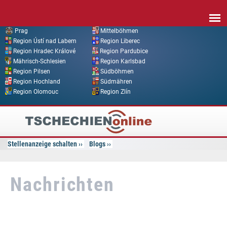
Direkt zum Inhalt
Prag
Mittelböhmen
Region Ústí nad Labem
Region Liberec
Region Hradec Králové
Region Pardubice
Mährisch-Schlesien
Region Karlsbad
Region Pilsen
Südböhmen
Region Hochland
Südmähren
Region Olomouc
Region Zlín
Tschechien
Online
Stellenanzeige schalten
Blogs
Nachrichten