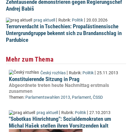
Zehntausende demonstrieren gegen Regierungschef
Andrej Babiš
|
|
prag aktuell
Rubrik:
Politik
20.03.2026
Terrorverdacht in Tschechien: Propalästinensische
Untergrundgruppe bekennt sich zu Brandanschlag in
Pardubice
Mehr zum Thema
|
|
Český rozhlas
Rubrik:
Politik
25.11.2013
Konstituierende Sitzung in Prag
Abgeordnete treten heute Nachmittag erstmals
zusammen
Themen:
Parlamentswahlen 2013
,
Parlament
,
ČSSD
|
|
prag aktuell
Rubrik:
Politik
27.10.2013
"Sobotkas Hinrichtung": Sozialdemokraten um
Michal Hašek stellen ihren Vorsitzenden kalt