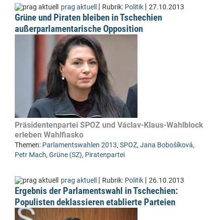
|
|
prag aktuell
Rubrik:
Politik
27.10.2013
Grüne und Piraten bleiben in Tschechien
außerparlamentarische Opposition
Präsidentenpartei SPOZ und Václav-Klaus-Wahlblock
erleben Wahlfiasko
Themen:
Parlamentswahlen 2013
,
SPOZ
,
Jana Bobošíková
,
Petr Mach
,
Grüne (SZ)
,
Piratenpartei
|
|
prag aktuell
Rubrik:
Politik
26.10.2013
Ergebnis der Parlamentswahl in Tschechien:
Populisten deklassieren etablierte Parteien