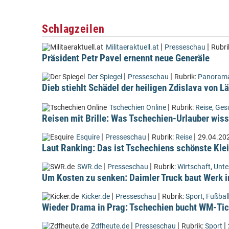
Schlagzeilen
|
|
Militaeraktuell.at
Presseschau
Rubri
Präsident Petr Pavel ernennt neue Generäle
|
|
Der Spiegel
Presseschau
Rubrik:
Panoram
Dieb stiehlt Schädel der heiligen Zdislava von 
|
Tschechien Online
Rubrik:
Reise
,
Ges
Reisen mit Brille: Was Tschechien-Urlauber wiss
|
|
|
Esquire
Presseschau
Rubrik:
Reise
29.04.20
Laut Ranking: Das ist Tschechiens schönste Kle
|
|
SWR.de
Presseschau
Rubrik:
Wirtschaft
,
Unt
Um Kosten zu senken: Daimler Truck baut Werk i
|
|
Kicker.de
Presseschau
Rubrik:
Sport
,
Fußbal
Wieder Drama in Prag: Tschechien bucht WM-Tic
|
|
|
Zdfheute.de
Presseschau
Rubrik:
Sport