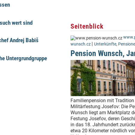
üssen
such wert sind
Seitenblick
www.p
hef Andrej Babiš
|
wunsch.cz
Unterkünfte
,
Pension
Pension Wunsch, Ja
che Untergrundgruppe
Familienpension mit Tradition 
Militärfestung Josefov: Die P
Wunsch liegt am Marktplatz d
Festung Josefov, deren Geschi
in das 18. Jahrhundert zurückr
etwa 20 Kilometer nördlich vo