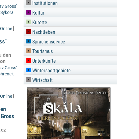
Institutionen
av Gross'
 Sýkora
Kultur
Kurorte
|
Online
Nachtleben
ss´
Sprachenservice
Tourismus
u den
Unterkünfte
ion
av Gross'
Wintersportgebiete
hrenek
,
Wirtschaft
|
Online
den
 Gross
.cz