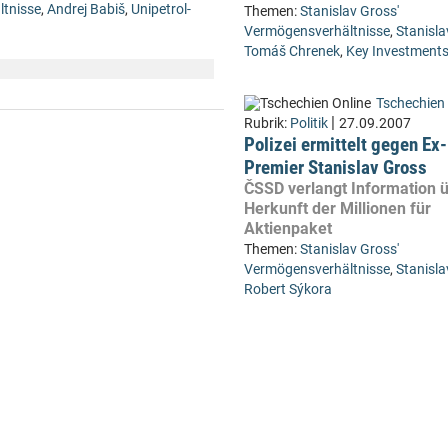
ltnisse
,
Andrej Babiš
,
Unipetrol-
Themen:
Stanislav Gross'
Vermögensverhältnisse
,
Stanisla
Tomáš Chrenek
,
Key Investment
Tschechien 
|
Rubrik:
Politik
27.09.2007
Polizei ermittelt gegen Ex-
Premier Stanislav Gross
ČSSD verlangt Information ü
Herkunft der Millionen für
Aktienpaket
Themen:
Stanislav Gross'
Vermögensverhältnisse
,
Stanisla
Robert Sýkora