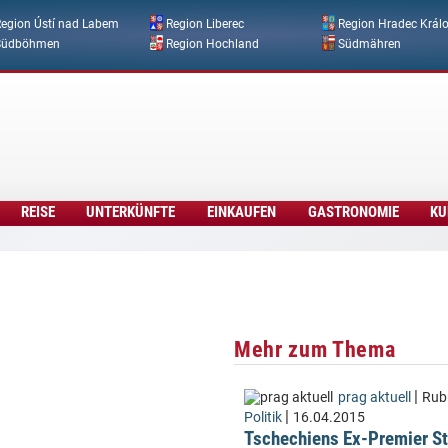
Direkt zum Inhalt
egion Ústí nad Labem
Region Liberec
Region Hradec Král
Südböhmen
Region Hochland
Südmähren
REISE
UNTERKÜNFTE
EINKAUFEN
GASTRONOMIE
KU
Mehr zum Thema
|
prag aktuell
Rubr
|
Politik
16.04.2015
Tschechiens Ex-Premier St