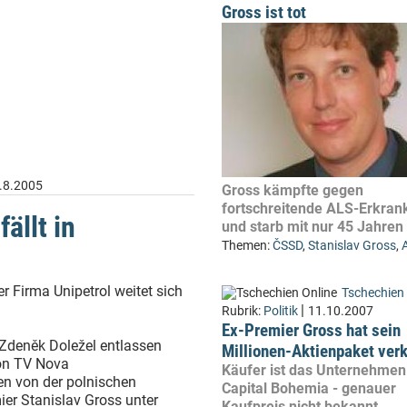
Gross ist tot
.8.2005
Gross kämpfte gegen
fortschreitende ALS-Erkran
ällt in
und starb mit nur 45 Jahren
Themen:
ČSSD
,
Stanislav Gross
,
er Firma Unipetrol weitet sich
Tschechien 
|
Rubrik:
Politik
11.10.2007
Ex-Premier Gross hat sein
Zdeněk Doležel entlassen
Millionen-Aktienpaket verk
von TV Nova
Käufer ist das Unternehmen
en von der polnischen
Capital Bohemia - genauer
ier Stanislav Gross unter
Kaufpreis nicht bekannt