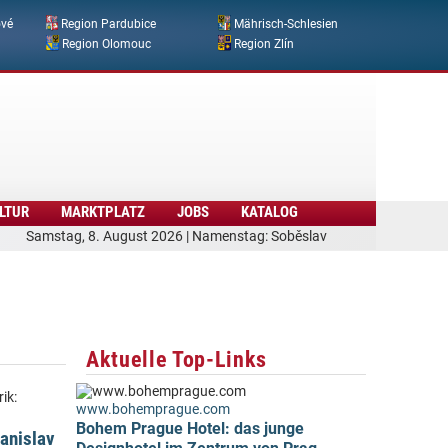
ové
Region Pardubice
Mährisch-Schlesien
Region Olomouc
Region Zlín
LTUR
MARKTPLATZ
JOBS
KATALOG
Samstag, 8. August 2026 | Namenstag: Soběslav
Aktuelle Top-Links
ik:
www.bohemprague.com
Bohem Prague Hotel: das junge
anislav