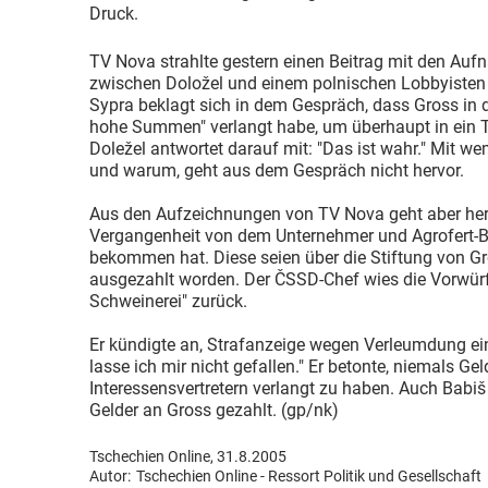
Druck.
TV Nova strahlte gestern einen Beitrag mit den Auf
zwischen Doložel und einem polnischen Lobbyiste
Sypra beklagt sich in dem Gespräch, dass Gross in 
hohe Summen" verlangt habe, um überhaupt in ein Tr
Doležel antwortet darauf mit: "Das ist wahr." Mit wem
und warum, geht aus dem Gespräch nicht hervor.
Aus den Aufzeichnungen von TV Nova geht aber herv
Vergangenheit von dem Unternehmer und Agrofert-Be
bekommen hat. Diese seien über die Stiftung von Gr
ausgezahlt worden. Der ČSSD-Chef wies die Vorwürf
Schweinerei" zurück.
Er kündigte an, Strafanzeige wegen Verleumdung ein
lasse ich mir nicht gefallen." Er betonte, niemals Gel
Interessensvertretern verlangt zu haben. Auch Babiš 
Gelder an Gross gezahlt. (gp/nk)
Tschechien Online, 31.8.2005
Autor:
Tschechien Online - Ressort Politik und Gesellschaft