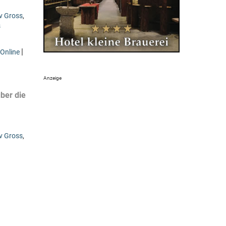
v Gross
,
s
|
Online
ber die
v Gross
,