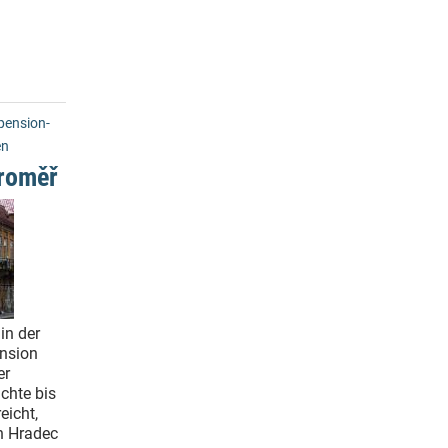
ension-
en
roměř
in der
ension
er
chte bis
eicht,
n Hradec