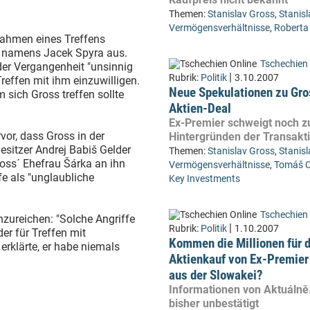
Themen:
Stanislav Gross
,
Stanisl
Vermögensverhältnisse
,
Roberta
nahmen eines Treffens
n namens Jacek Spyra aus.
Tschechien 
der Vergangenheit "unsinnig
|
Rubrik:
Politik
3.10.2007
effen mit ihm einzuwilligen.
Neue Spekulationen zu Gro
 sich Gross treffen sollte
Aktien-Deal
Ex-Premier schweigt noch z
or, dass Gross in der
Hintergründen der Transakt
sitzer Andrej Babiš Gelder
Themen:
Stanislav Gross
,
Stanisl
oss´ Ehefrau Šárka an ihn
Vermögensverhältnisse
,
Tomáš C
e als "unglaubliche
Key Investments
Tschechien 
zureichen: "Solche Angriffe
|
Rubrik:
Politik
1.10.2007
der für Treffen mit
Kommen die Millionen für 
erklärte, er habe niemals
Aktienkauf von Ex-Premier
aus der Slowakei?
Informationen von Aktuálně
bisher unbestätigt