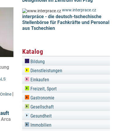
Designhotel im Zentrum von Prag
www.interprace.cz
interpráce - die deutsch-tschechische
Stellenbörse für Fachkräfte und Personal
aus Tschechien
Katalog
Bildung
kung
Dienstleistungen
ALS
Einkaufen
Freizeit, Sport
|
Online
Gastronomie
Gesellschaft
auft
Gesundheit
 Arca
Immobilien