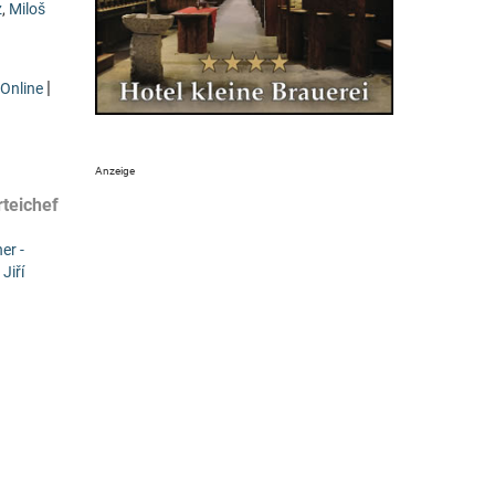
z
,
Miloš
|
Online
teichef
er -
,
Jiří