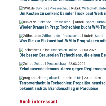
|
|
SWR.de
Presseschau
Rubrik:
Wirtschaft
,
Unt
Um Kosten zu senken: Daimler Truck baut Werk i
|
|
Kicker.de
Presseschau
Rubrik:
Sport
,
Fußbal
Wieder Drama in Prag: Tschechien bucht WM-Tic
|
|
|
Zdfheute.de
Presseschau
Rubrik:
Sport
Was Sie zur Eiskunstlauf-WM in Prag wissen m
|
Tschechien Online
27.03.2026
Die besten Brauereien Tschechiens, die einen Be
|
|
Zeit.de
Presseschau
22.03.2026
Zehntausende demonstrieren gegen Regierungsc
|
|
prag aktuell
Rubrik:
Politik
20.03.2026
Terrorverdacht in Tschechien: Propalästinensis
bekennt sich zu Brandanschlag in Pardubice
Auch interessant