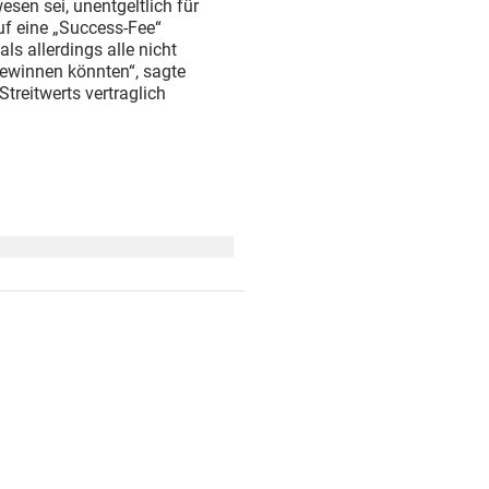
esen sei, unentgeltlich für
uf eine „Success-Fee“
ls allerdings alle nicht
gewinnen könnten“, sagte
treitwerts vertraglich