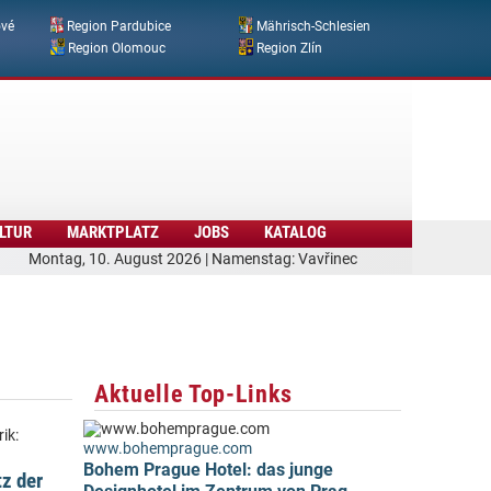
ové
Region Pardubice
Mährisch-Schlesien
Region Olomouc
Region Zlín
LTUR
MARKTPLATZ
JOBS
KATALOG
Montag, 10. August 2026 | Namenstag: Vavřinec
Aktuelle Top-Links
ik:
www.bohemprague.com
Bohem Prague Hotel: das junge
z der