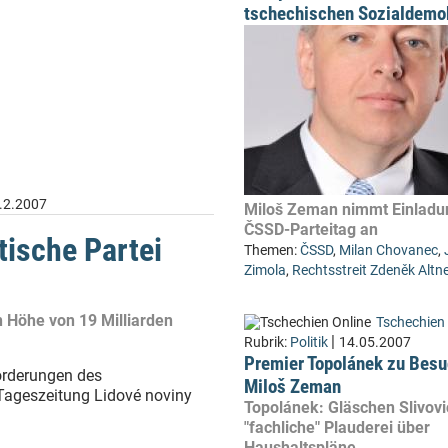
tschechischen Sozialdemo
.2.2007
Miloš Zeman nimmt Einlad
ČSSD-Parteitag an
tische Partei
Themen:
ČSSD
,
Milan Chovanec
,
Zimola
,
Rechtsstreit Zdeněk Altn
 Höhe von 19 Milliarden
Tschechien 
|
Rubrik:
Politik
14.05.2007
Premier Topolánek zu Besu
forderungen des
Miloš Zeman
 Tageszeitung Lidové noviny
Topolánek: Gläschen Slivov
"fachliche" Plauderei über
Haushaltspläne