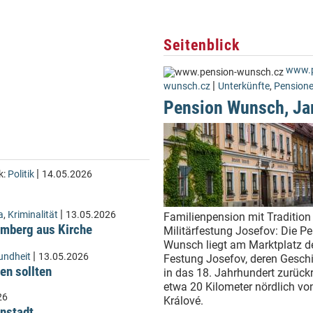
Seitenblick
www.p
|
wunsch.cz
Unterkünfte
,
Pension
Pension Wunsch, Ja
|
k:
Politik
14.05.2026
|
a
,
Kriminalität
13.05.2026
Familienpension mit Tradition 
Lämberg aus Kirche
Militärfestung Josefov: Die P
Wunsch liegt am Marktplatz d
|
undheit
13.05.2026
Festung Josefov, deren Geschi
en sollten
in das 18. Jahrhundert zurückr
etwa 20 Kilometer nördlich vo
26
Králové.
instadt