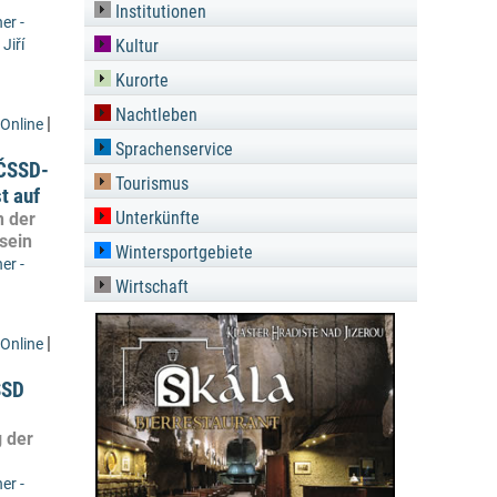
Institutionen
er -
,
Jiří
Kultur
Kurorte
Nachtleben
|
Online
Sprachenservice
 ČSSD-
Tourismus
t auf
Unterkünfte
n der
 sein
Wintersportgebiete
er -
Wirtschaft
|
Online
SSD
 der
er -