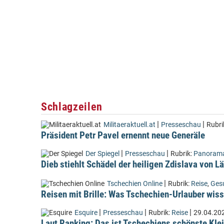
Schlagzeilen
|
|
Militaeraktuell.at
Presseschau
Rubri
Präsident Petr Pavel ernennt neue Generäle
|
|
Der Spiegel
Presseschau
Rubrik:
Panoram
Dieb stiehlt Schädel der heiligen Zdislava von 
|
Tschechien Online
Rubrik:
Reise
,
Ges
Reisen mit Brille: Was Tschechien-Urlauber wiss
|
|
|
Esquire
Presseschau
Rubrik:
Reise
29.04.20
Laut Ranking: Das ist Tschechiens schönste Kle