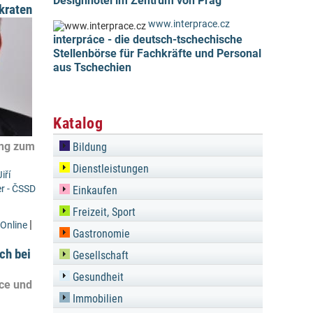
Designhotel im Zentrum von Prag
kraten
www.interprace.cz
interpráce - die deutsch-tschechische
Stellenbörse für Fachkräfte und Personal
aus Tschechien
Katalog
ung zum
Bildung
Dienstleistungen
Jiří
er - ČSSD
Einkaufen
Freizeit, Sport
|
Online
Gastronomie
ch bei
Gesellschaft
Gesundheit
ice und
Immobilien