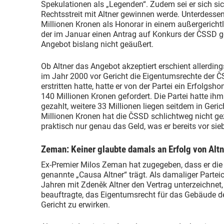
Spekulationen als „Legenden“. Zudem sei er sich si
Rechtsstreit mit Altner gewinnen werde. Unterdesse
Millionen Kronen als Honorar in einem außergerichtli
der im Januar einen Antrag auf Konkurs der ČSSD ges
Angebot bislang nicht geäußert.
Ob Altner das Angebot akzeptiert erschient allerdin
im Jahr 2000 vor Gericht die Eigentumsrechte der
erstritten hatte, hatte er von der Partei ein Erfolgs
140 Millionen Kronen gefordert. Die Partei hatte ih
gezahlt, weitere 33 Millionen liegen seitdem in Ge
Millionen Kronen hat die ČSSD schlichtweg nicht ge
praktisch nur genau das Geld, was er bereits vor sie
Zeman: Keiner glaubte damals an Erfolg von Altn
Ex-Premier Milos Zeman hat zugegeben, dass er die 
genannte „Causa Altner“ trägt. Als damaliger Parte
Jahren mit Zdeněk Altner den Vertrag unterzeichnet
beauftragte, das Eigentumsrecht für das Gebäude de
Gericht zu erwirken.