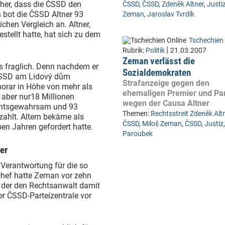
cher, dass die ČSSD den
ČSSD
,
ČSSD
,
Zdeněk Altner
,
Justi
n bot die ČSSD Altner 93
Zeman
,
Jaroslav Tvrdík
chen Vergleich an. Altner,
tellt hatte, hat sich zu dem
Tschechien 
|
Rubrik:
Politik
21.03.2007
Zeman verlässt die
gs fraglich. Denn nachdem er
Sozialdemokraten
 ČSSD am Lidový dům
Strafanzeige gegen den
honorar in Höhe von mehr als
ehemaligen Premier und Par
m aber nur18 Millionen
wegen der Causa Altner
richtsgewahrsam und 93
Themen:
Rechtsstreit Zdeněk Altn
zahlt. Altern bekäme als
ČSSD
,
Miloš Zeman
,
ČSSD
,
Justiz
ben Jahren gefordert hatte.
Paroubek
er
Verantwortung für die so
ichef hatte Zeman vor zehn
, der den Rechtsanwalt damit
r ČSSD-Parteizentrale vor