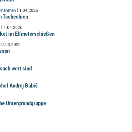
|
ernehmen
1.04.2026
n Tschechien
|
l
1.04.2026
ket im Elfmeterschießen
27.03.2026
üssen
such wert sind
hef Andrej Babiš
che Untergrundgruppe