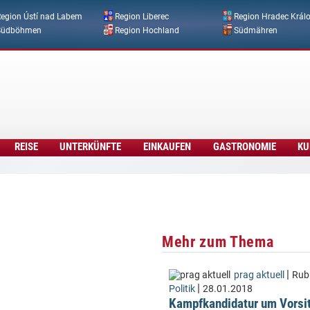
Direkt zum Inhalt
egion Ústí nad Labem
Region Liberec
Region Hradec Král
Südböhmen
Region Hochland
Südmähren
REISE
UNTERKÜNFTE
EINKAUFEN
GASTRONOMIE
KU
Mehr zum Thema
|
prag aktuell
Rubr
|
Politik
28.01.2018
Kampfkandidatur um Vorsit