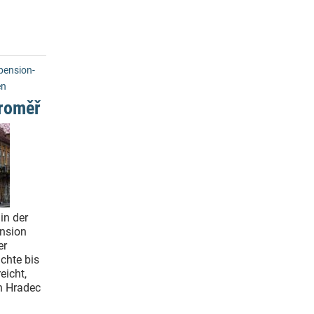
ension-
en
roměř
in der
ension
er
chte bis
eicht,
n Hradec