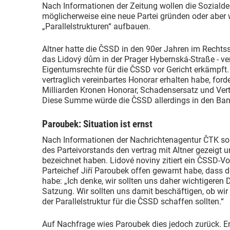
Nach Informationen der Zeitung wollen die Soziald
möglicherweise eine neue Partei gründen oder aber
„Parallelstrukturen“ aufbauen.
Altner hatte die ČSSD in den 90er Jahren im Rechtsst
das Lidový dům in der Prager Hybernská-Straße - ver
Eigentumsrechte für die ČSSD vor Gericht erkämpft. 
vertraglich vereinbartes Honorar erhalten habe, ford
Milliarden Kronen Honorar, Schadensersatz und Vert
Diese Summe würde die ČSSD allerdings in den Bank
Paroubek: Situation ist ernst
Nach Informationen der Nachrichtenagentur ČTK sol
des Parteivorstands den vertrag mit Altner gezeigt un
bezeichnet haben. Lidové noviny zitiert ein ČSSD-V
Parteichef Jiří Paroubek offen gewarnt habe, dass d
habe: „Ich denke, wir sollten uns daher wichtigeren
Satzung. Wir sollten uns damit beschäftigen, ob wi
der Parallelstruktur für die ČSSD schaffen sollten.“
Auf Nachfrage wies Paroubek dies jedoch zurück. Er