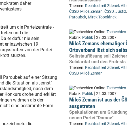
emokraten daher
Themen:
Rechtsstreit Zdeněk Altn
 wenigstens
ČSSD
,
Miloš Zeman
,
ČSSD
,
Justiz
Paroubek
,
Mirek Topolánek
reit um die Parteizentrale -
Tschechien 
treten und die
|
Rubrik:
Politik
27.03.2007
Da er dafür nie sein
Miloš Zemans ehemaliger
ert er inzwischen 19
Ortsverband löst sich selbs
ragsstrafen von der Partei.
rott stürzen.
Selbstauflösung soll Zeiche
Solidarität und des Protests
Themen:
Rechtsstreit Zdeněk Altn
ČSSD
,
Miloš Zeman
l Paroubek auf einer Sitzung
d die Situation als „ernst“
Tschechien 
orstandsmitglied, nach dem
|
Rubrik:
Politik
22.03.2007
er Konkurs drohe und erklärt
Miloš Zeman ist aus der Č
 Dingen widmen als der
r nicht eine bestimmte Form
ausgetreten
Spekulationen um Gründung
neuen Partei "Domov"
 bezeichnete die
Themen:
Rechtsstreit Zdeněk Altn