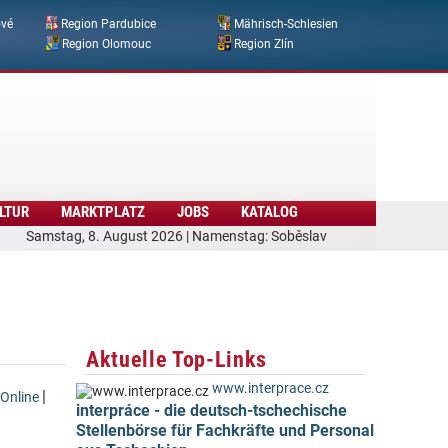
ové
Region Pardubice
Mährisch-Schlesien
Region Olomouc
Region Zlín
LTUR
MARKTPLATZ
JOBS
KATALOG
Samstag, 8. August 2026 | Namenstag: Soběslav
Aktuelle Top-Links
www.interprace.cz
|
Online
interpráce - die deutsch-tschechische
Stellenbörse für Fachkräfte und Personal