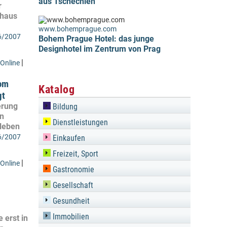
aus Tschechien
r
nhaus
www.bohemprague.com
6/2007
Bohem Prague Hotel: das junge
Designhotel im Zentrum von Prag
|
Online
vom
Katalog
gt
erung
Bildung
rn
Dienstleistungen
rleben
6/2007
Einkaufen
Freizeit, Sport
|
Online
Gastronomie
Gesellschaft
Gesundheit
Immobilien
 erst in