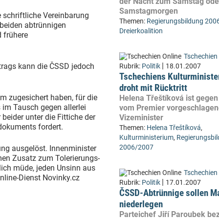
der Nacht zum Samstag ode
Samstagmorgen
 schriftliche Vereinbarung
Themen:
Regierungsbildung 200
 beiden abtrünnigen
Dreierkoalition
 frühere
Tschechien 
|
rtrags kann die ČSSD jedoch
Rubrik:
Politik
18.01.2007
Tschechiens Kulturministe
droht mit Rücktritt
 zugesichert haben, für die
Helena Třeštíková ist gegen
 im Tausch gegen allerlei
vom Premier vorgeschlage
beider unter die Fittiche der
Vizeminister
dokuments fordert.
Themen:
Helena Třeštíková
,
Kulturministerium
,
Regierungsbi
2006/2007
g ausgelöst. Innenminister
men Zusatz zum Tolerierungs-
lich müde, jeden Unsinn aus
Tschechien 
nline-Dienst Novinky.cz
|
Rubrik:
Politik
17.01.2007
ČSSD-Abtrünnige sollen M
niederlegen
Parteichef Jiří Paroubek be