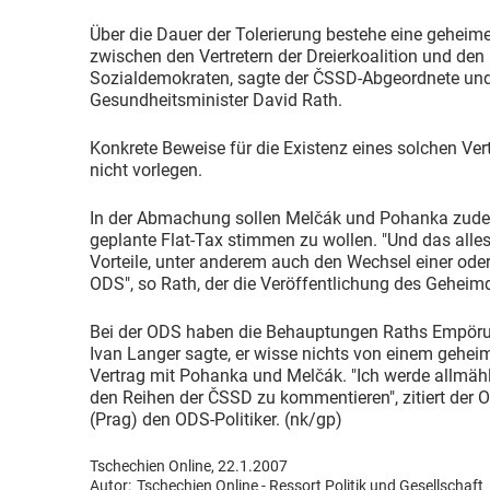
Über die Dauer der Tolerierung bestehe eine geheime
zwischen den Vertretern der Dreierkoalition und den
Sozialdemokraten, sagte der ČSSD-Abgeordnete und
Gesundheitsminister David Rath.
Konkrete Beweise für die Existenz eines solchen Ve
nicht vorlegen.
In der Abmachung sollen Melčák und Pohanka zudem
geplante Flat-Tax stimmen zu wollen. "Und das alles
Vorteile, unter anderem auch den Wechsel einer oder 
ODS", so Rath, der die Veröffentlichung des Geheim
Bei der ODS haben die Behauptungen Raths Empörun
Ivan Langer sagte, er wisse nichts von einem gehei
Vertrag mit Pohanka und Melčák. "Ich werde allmäh
den Reihen der ČSSD zu kommentieren", zitiert der O
(Prag) den ODS-Politiker. (nk/gp)
Tschechien Online, 22.1.2007
Autor:
Tschechien Online - Ressort Politik und Gesellschaft