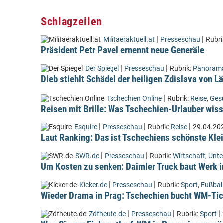
Schlagzeilen
|
|
Militaeraktuell.at
Presseschau
Rubri
Präsident Petr Pavel ernennt neue Generäle
|
|
Der Spiegel
Presseschau
Rubrik:
Panoram
Dieb stiehlt Schädel der heiligen Zdislava von 
|
Tschechien Online
Rubrik:
Reise
,
Ges
Reisen mit Brille: Was Tschechien-Urlauber wiss
|
|
|
Esquire
Presseschau
Rubrik:
Reise
29.04.20
Laut Ranking: Das ist Tschechiens schönste Kle
|
|
SWR.de
Presseschau
Rubrik:
Wirtschaft
,
Unt
Um Kosten zu senken: Daimler Truck baut Werk i
|
|
Kicker.de
Presseschau
Rubrik:
Sport
,
Fußbal
Wieder Drama in Prag: Tschechien bucht WM-Tic
|
|
|
Zdfheute.de
Presseschau
Rubrik:
Sport