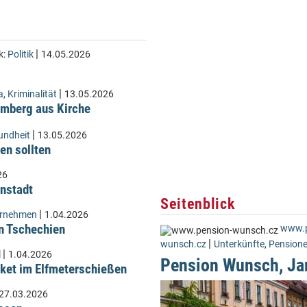
|
k:
Politik
14.05.2026
|
a
,
Kriminalität
13.05.2026
Lämberg aus Kirche
|
undheit
13.05.2026
en sollten
26
instadt
Seitenblick
|
ernehmen
1.04.2026
n Tschechien
www.p
|
wunsch.cz
Unterkünfte
,
Pension
|
l
1.04.2026
Pension Wunsch, Ja
ket im Elfmeterschießen
27.03.2026