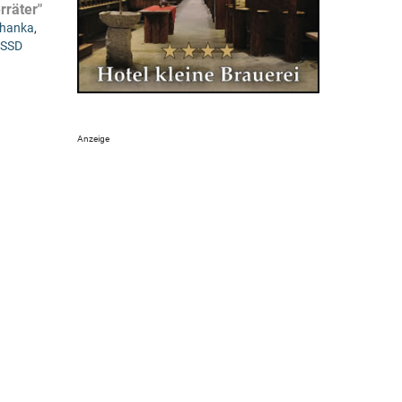
rräter"
ohanka
,
SSD