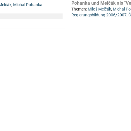
Pohanka und Melčák als "Ve
Melčák
,
Michal Pohanka
Themen:
Miloš Melčák
,
Michal P
Regierungsbildung 2006/2007
,
Č