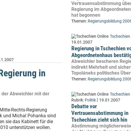
Vertrauensabstimmung übe
Regierung im Abgeordnete
hat begonnen
Themen:
Regierungsbildung 200
Tschechien 
19.01.2007
Regierung in Tschechien 
Abgeordnetenhaus bestäti
.1.2007
Abweichler bescheren Regi
indirekt Mehrheit und siche
Regierung in
Topoláneks politisches Übe
Themen:
Regierungsbildung 200
 der Abweichler mit der
Tschechien 
|
Rubrik:
Politik
19.01.2007
Debatte vor
 Mitte-Rechts-Regierung
Vertrauensabstimmung in
ák und Michal Pohanka sind
Tschechien zieht sich hin
n sie das Kabinett für die
Abstimmung möglicherweise
2010 unterstützen wollen.