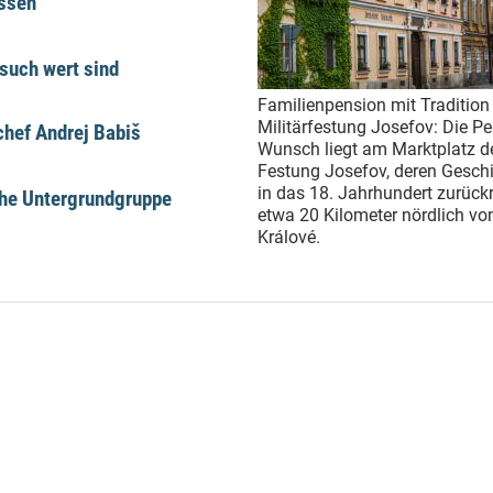
üssen
such wert sind
Familienpension mit Tradition 
Militärfestung Josefov: Die P
hef Andrej Babiš
Wunsch liegt am Marktplatz d
Festung Josefov, deren Geschi
in das 18. Jahrhundert zurückr
che Untergrundgruppe
etwa 20 Kilometer nördlich vo
Králové.