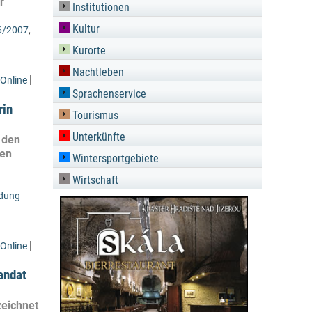
r
Institutionen
Kultur
6/2007
,
Kurorte
Nachtleben
|
Online
Sprachenservice
rin
Tourismus
Unterkünfte
 den
nen
Wintersportgebiete
Wirtschaft
ldung
|
Online
andat
zeichnet