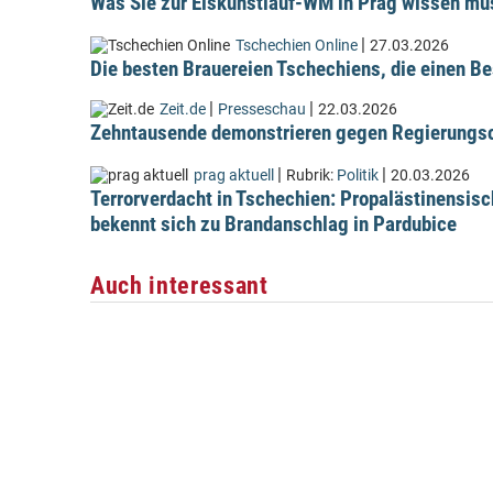
Was Sie zur Eiskunstlauf-WM in Prag wissen m
|
Tschechien Online
27.03.2026
Die besten Brauereien Tschechiens, die einen Be
|
|
Zeit.de
Presseschau
22.03.2026
Zehntausende demonstrieren gegen Regierungsc
|
|
prag aktuell
Rubrik:
Politik
20.03.2026
Terrorverdacht in Tschechien: Propalästinensis
bekennt sich zu Brandanschlag in Pardubice
Auch interessant