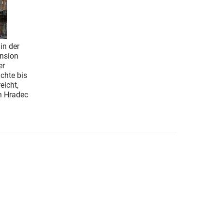
in der
ension
er
chte bis
eicht,
n Hradec