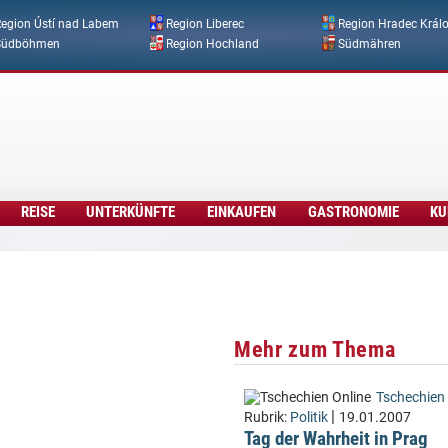
Direkt zum Inhalt
egion Ústí nad Labem
Region Liberec
Region Hradec Král
Südböhmen
Region Hochland
Südmähren
REISE
UNTERKÜNFTE
EINKAUFEN
GASTRONOMIE
KU
Mehr zum Thema
Tschechien 
|
Rubrik:
Politik
19.01.2007
Tag der Wahrheit in Prag