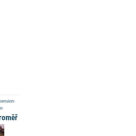
ension-
en
roměř