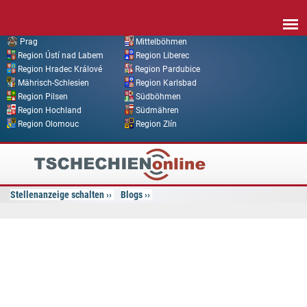
Direkt zum Inhalt
Prag
Mittelböhmen
Region Ústí nad Labem
Region Liberec
Region Hradec Králové
Region Pardubice
Mährisch-Schlesien
Region Karlsbad
Region Pilsen
Südböhmen
Region Hochland
Südmähren
Region Olomouc
Region Zlín
Tschechien
Online
Stellenanzeige schalten
Blogs