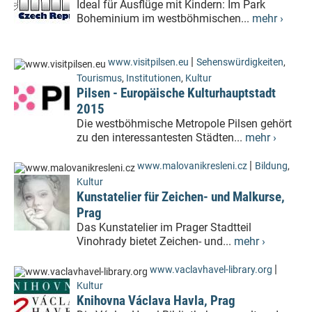
Ideal für Ausflüge mit Kindern: Im Park
Boheminium im westböhmischen...
mehr ›
|
www.visitpilsen.eu
Sehenswürdigkeiten
,
Tourismus
,
Institutionen
,
Kultur
Pilsen - Europäische Kulturhauptstadt
2015
Die westböhmische Metropole Pilsen gehört
zu den interessantesten Städten...
mehr ›
|
www.malovanikresleni.cz
Bildung
,
Kultur
Kunstatelier für Zeichen- und Malkurse,
Prag
Das Kunstatelier im Prager Stadtteil
Vinohrady bietet Zeichen- und...
mehr ›
|
www.vaclavhavel-library.org
Kultur
Knihovna Václava Havla, Prag