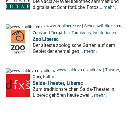
Die Václav-Havel-Bibliothek sammelt und
digitalisiert Schriftstücke, Fotos...
mehr ›
|
www.zooliberec.cz
Sehenswürdigkeiten
,
Zoos und Tiergärten
,
Tourismus
,
Institutionen
Zoo Liberec
Der älteste zoologische Garten auf dem
Gebiet der ehemaligen...
mehr ›
|
www.saldovo-divadlo.cz
Theater,
Oper
,
Kultur
Šalda-Theater, Liberec
Zum traditionsreichen Šalda-Theater in
Liberec gehören heute zwei...
mehr ›