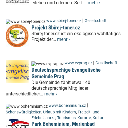
erleben und erlernen: Seit ...
mehr ›
|
www.sbirej-toner.cz
Gesellschaft
Projekt Sbírej-toner.cz
Sbírej-toner.cz ist ein ökologisch-wohltätiges
Projekt der...
mehr ›
|
www.evprag.cz
Gesellschaft
Deutschsprachige Evangelische
Gemeinde Prag
Die Gemeinde zählt etwa 140
deutschsprachige Mitglieder
unterschiedlicher...
mehr ›
|
www.boheminium.cz
Sehenswürdigkeiten
,
Urlaub mit Kindern
,
Freizeit- und
Erlebnisparks
,
Tourismus
,
Kurorte
,
Kultur
Park Boheminium, Marienbad