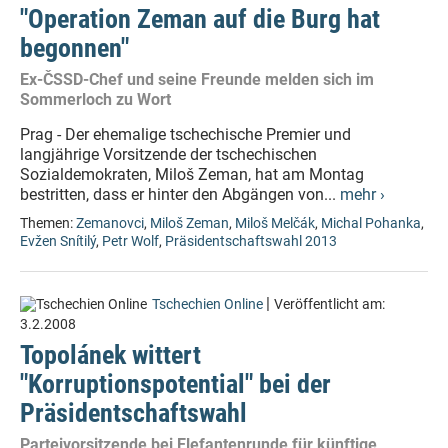
"Operation Zeman auf die Burg hat
begonnen"
Ex-ČSSD-Chef und seine Freunde melden sich im
Sommerloch zu Wort
Prag - Der ehemalige tschechische Premier und
langjährige Vorsitzende der tschechischen
Sozialdemokraten, Miloš Zeman, hat am Montag
bestritten, dass er hinter den Abgängen von...
mehr ›
Themen:
Zemanovci
,
Miloš Zeman
,
Miloš Melčák
,
Michal Pohanka
,
Evžen Snítilý
,
Petr Wolf
,
Präsidentschaftswahl 2013
|
Tschechien Online
Veröffentlicht am:
3.2.2008
Topolánek wittert
"Korruptionspotential" bei der
Präsidentschaftswahl
Parteivorsitzende bei Elefantenrunde für künftige