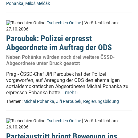
Pohanka
,
Miloš Melčák
|
Tschechien Online
Veröffentlicht am:
27.10.2006
Paroubek: Polizei erpresst
Abgeordnete im Auftrag der ODS
Neben Pohánka würden noch drei weitere ČSSD-
Abgeordnete unter Druck gesetzt
Prag - ČSSD-Chef Jiří Paroubek hat der Polizei
vorgeworfen, auf Anregung der ODS den ehemaligen
sozialdemokratischen Abgeordneten Michal Pohanka zu
erpressen.Pohanka hatte...
mehr ›
Themen:
Michal Pohanka
,
Jiří Paroubek
,
Regierungsbildung
|
Tschechien Online
Veröffentlicht am:
26.10.2006
Parteiaustritt bringt Bewegung ins