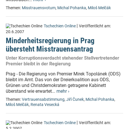
Themen:
Misstrauensvotum
,
Michal Pohanka
,
Miloš Melčák
|
Tschechien Online
Veröffentlicht am:
20.6.2007
Minderheitsregierung in Prag
übersteht Misstrauensantrag
Unter Korruptionsverdacht stehender Stellvertretender
Premier bleibt in der Regierung
Prag - Die Regierung von Premier Mirek Topolánek (ODS)
bleibt im Amt. Das von der Dreierkoalition aus ODS,
Grünen und Christdemokraten getragene Kabinett
überstand wie erwartet...
mehr ›
Themen:
Vertrauensabstimmung
,
Jiří Čunek
,
Michal Pohanka
,
Miloš Melčák
,
Renata Vesecká
|
Tschechien Online
Veröffentlicht am:
5.2.2007