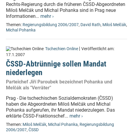
Rechts-Regierung durch die früheren ČSSD-Abgeordneten
Miloš Melčák und Michal Pohanka sind in Prag neue
Informationen...
mehr ›
Themen:
Regierungsbildung 2006/2007
,
David Rath
,
Miloš Melčák
,
Michal Pohanka
|
Tschechien Online
Veröffentlicht am:
17.1.2007
ČSSD-Abtrünnige sollen Mandat
niederlegen
Parteichef Jiří Paroubek bezeichnet Pohanka und
Melčák als "Verräter"
Prag - Die tschechischen Sozialdemokraten (ČSSD)
haben die Abgeordneten Miloš Melčák und Michal
Pohanka aufgerufen, ihr Mandat niederzulegen. Das
erklärte ČSSD-Fraktionschef...
mehr ›
Themen:
Miloš Melčák
,
Michal Pohanka
,
Regierungsbildung
2006/2007
,
ČSSD