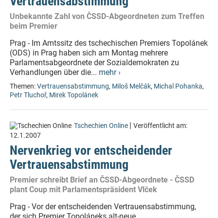
Vertrauensabstimmung
Unbekannte Zahl von ČSSD-Abgeordneten zum Treffen
beim Premier
Prag - Im Amtssitz des tschechischen Premiers Topolánek
(ODS) in Prag haben sich am Montag mehrere
Parlamentsabgeordnete der Sozialdemokraten zu
Verhandlungen über die...
mehr ›
Themen:
Vertrauensabstimmung
,
Miloš Melčák
,
Michal Pohanka
,
Petr Tluchoř
,
Mirek Topolánek
|
Tschechien Online
Veröffentlicht am:
12.1.2007
Nervenkrieg vor entscheidender
Vertrauensabstimmung
Premier schreibt Brief an ČSSD-Abgeordnete - ČSSD
plant Coup mit Parlamentspräsident Vlček
Prag - Vor der entscheidenden Vertrauensabstimmung,
der sich Premier Topoláneks alt-neue