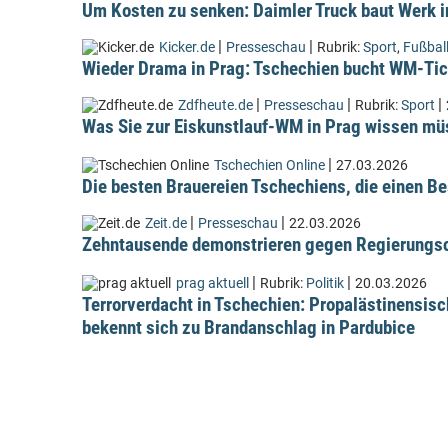
Um Kosten zu senken: Daimler Truck baut Werk i
|
|
Kicker.de
Presseschau
Rubrik:
Sport
,
Fußbal
Wieder Drama in Prag: Tschechien bucht WM-Tic
|
|
|
Zdfheute.de
Presseschau
Rubrik:
Sport
Was Sie zur Eiskunstlauf-WM in Prag wissen m
|
Tschechien Online
27.03.2026
Die besten Brauereien Tschechiens, die einen Be
|
|
Zeit.de
Presseschau
22.03.2026
Zehntausende demonstrieren gegen Regierungsc
|
|
prag aktuell
Rubrik:
Politik
20.03.2026
Terrorverdacht in Tschechien: Propalästinensis
bekennt sich zu Brandanschlag in Pardubice