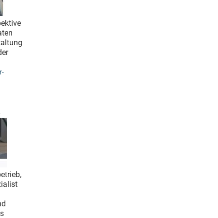
ektive
aten
taltung
der
r-
etrieb,
alist
nd
es