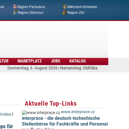
ové
Region Pardubice
Mährisch-Schlesien
Region Olomouc
Region Zlín
LTUR
MARKTPLATZ
JOBS
KATALOG
Donnerstag, 6. August 2026 | Namenstag: Oldřiška
Aktuelle Top-Links
www.interprace.cz
|
Online
interpráce - die deutsch-tschechische
Stellenbörse für Fachkräfte und Personal
ps für