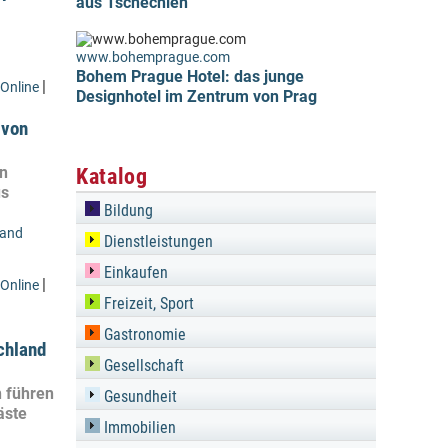
aus Tschechien
www.bohemprague.com
Bohem Prague Hotel: das junge
|
Online
Designhotel im Zentrum von Prag
 von
in
Katalog
us
Bildung
land
Dienstleistungen
Einkaufen
|
Online
Freizeit, Sport
Gastronomie
chland
Gesellschaft
n führen
Gesundheit
äste
Immobilien