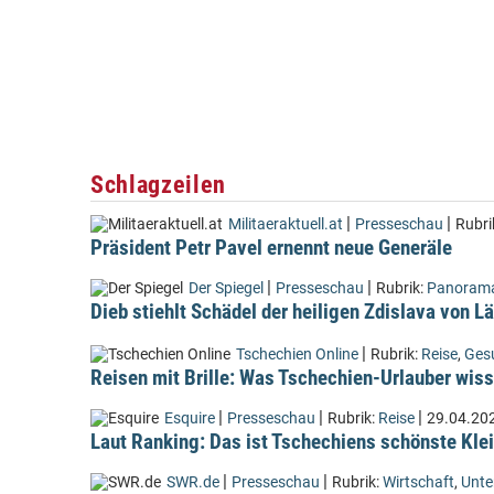
Schlagzeilen
|
|
Militaeraktuell.at
Presseschau
Rubri
Präsident Petr Pavel ernennt neue Generäle
|
|
Der Spiegel
Presseschau
Rubrik:
Panoram
Dieb stiehlt Schädel der heiligen Zdislava von 
|
Tschechien Online
Rubrik:
Reise
,
Ges
Reisen mit Brille: Was Tschechien-Urlauber wiss
|
|
|
Esquire
Presseschau
Rubrik:
Reise
29.04.20
Laut Ranking: Das ist Tschechiens schönste Kle
|
|
SWR.de
Presseschau
Rubrik:
Wirtschaft
,
Unt