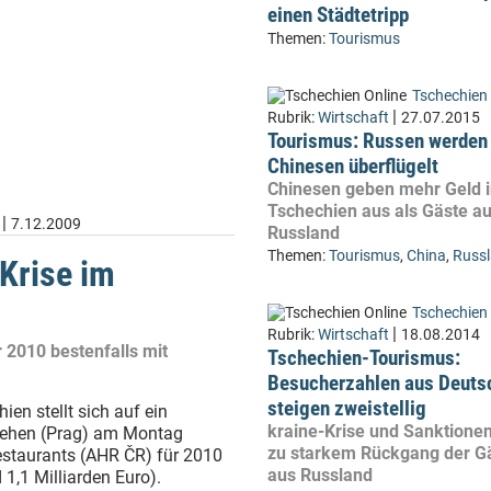
einen Städtetripp
Themen:
Tourismus
Tschechien 
|
Rubrik:
Wirtschaft
27.07.2015
Tourismus: Russen werden
Chinesen überflügelt
Chinesen geben mehr Geld 
Tschechien aus als Gäste a
|
7.12.2009
Russland
Themen:
Tourismus
,
China
,
Russ
Krise im
Tschechien 
|
Rubrik:
Wirtschaft
18.08.2014
 2010 bestenfalls mit
Tschechien-Tourismus:
Besucherzahlen aus Deuts
steigen zweistellig
en stellt sich auf ein
kraine-Krise und Sanktione
nsehen (Prag) am Montag
zu starkem Rückgang der G
Restaurants (AHR ČR) für 2010
aus Russland
1,1 Milliarden Euro).