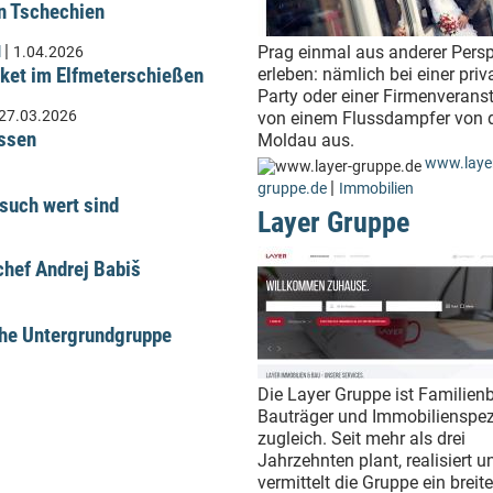
n Tschechien
|
Prag einmal aus anderer Persp
l
1.04.2026
ket im Elfmeterschießen
erleben: nämlich bei einer priv
Party oder einer Firmenverans
27.03.2026
von einem Flussdampfer von 
üssen
Moldau aus.
www.laye
|
gruppe.de
Immobilien
such wert sind
Layer Gruppe
hef Andrej Babiš
che Untergrundgruppe
Die Layer Gruppe ist Familienb
Bauträger und Immobilienspezi
zugleich. Seit mehr als drei
Jahrzehnten plant, realisiert u
vermittelt die Gruppe ein breit