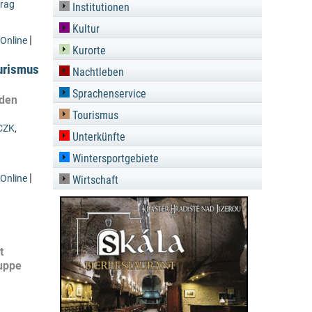
rag
Institutionen
Kultur
|
Online
Kurorte
urismus
Nachtleben
Sprachenservice
nden
Tourismus
CZK
,
Unterkünfte
Wintersportgebiete
|
Online
Wirtschaft
t
uppe