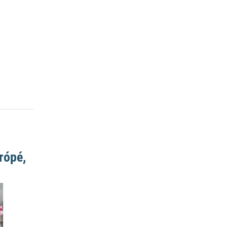
,
rópé,