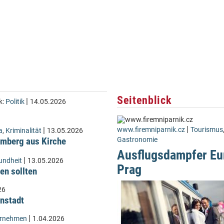
Seitenblick
|
k:
Politik
14.05.2026
|
|
www.firemniparnik.cz
Tourismus
a
,
Kriminalität
13.05.2026
Lämberg aus Kirche
Gastronomie
Ausflugsdampfer Eu
|
undheit
13.05.2026
Prag
en sollten
26
instadt
|
ernehmen
1.04.2026