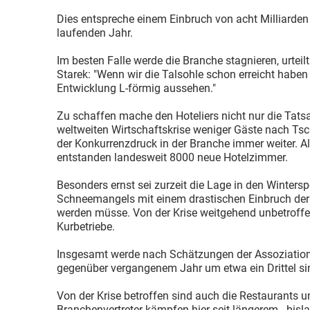
Dies entspreche einem Einbruch von acht Milliard
laufenden Jahr.
Im besten Falle werde die Branche stagnieren, urtei
Starek: "Wenn wir die Talsohle schon erreicht haben 
Entwicklung L-förmig aussehen."
Zu schaffen mache den Hoteliers nicht nur die Tatsa
weltweiten Wirtschaftskrise weniger Gäste nach Ts
der Konkurrenzdruck in der Branche immer weiter. Al
entstanden landesweit 8000 neue Hotelzimmer.
Besonders ernst sei zurzeit die Lage in den Winters
Schneemangels mit einem drastischen Einbruch der
werden müsse. Von der Krise weitgehend unbetroffe
Kurbetriebe.
Insgesamt werde nach Schätzungen der Assoziation
gegenüber vergangenem Jahr um etwa ein Drittel si
Von der Krise betroffen sind auch die Restaurants u
Branchenvertreter kämpfen hier seit längerem - bislan