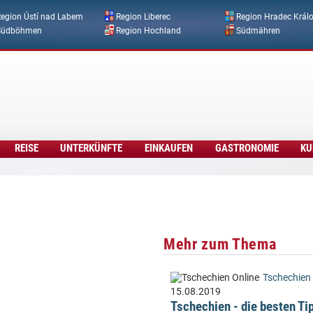
Direkt zum Inhalt
egion Ústí nad Labem
Region Liberec
Region Hradec Král
Südböhmen
Region Hochland
Südmähren
REISE
UNTERKÜNFTE
EINKAUFEN
GASTRONOMIE
KU
Mehr zum Thema
Tschechien 
15.08.2019
Tschechien - die besten Tip