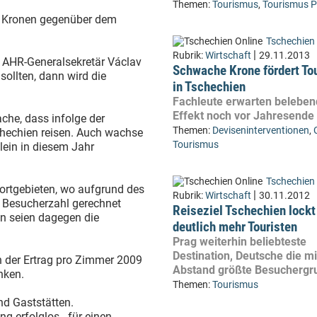
Themen:
Tourismus
,
Tourismus P
en Kronen gegenüber dem
Tschechien 
|
Rubrik:
Wirtschaft
29.11.2013
lt AHR-Generalsekretär Václav
Schwache Krone fördert To
sollten, dann wird die
in Tschechien
Fachleute erwarten belebe
Effekt noch vor Jahresende
che, dass infolge der
Themen:
Deviseninterventionen
,
chechien reisen. Auch wachse
Tourismus
lein in diesem Jahr
Tschechien 
portgebieten, wo aufgrund des
|
Rubrik:
Wirtschaft
30.11.2012
 Besucherzahl gerechnet
Reiseziel Tschechien lockt
n seien dagegen die
deutlich mehr Touristen
Prag weiterhin beliebteste
Destination, Deutsche die mi
 der Ertrag pro Zimmer 2009
Abstand größte Besuchergr
nken.
Themen:
Tourismus
nd Gaststätten.
g erfolglos - für einen