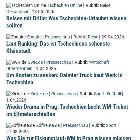
|
Tschechien Online
Rubrik:
Reise
,
|
Gesundheit
13.05.2026
Reisen mit Brille: Was Tschechien-Urlauber wissen
sollten
|
|
|
Esquire
Presseschau
Rubrik:
Reise
29.04.2026
Laut Ranking: Das ist Tschechiens schönste
Kleinstadt
|
|
SWR.de
Presseschau
Rubrik:
Wirtschaft
,
|
Unternehmen
1.04.2026
Um Kosten zu senken: Daimler Truck baut Werk in
Tschechien
|
|
|
Kicker.de
Presseschau
Rubrik:
Sport
,
Fußball
1.04.2026
Wieder Drama in Prag: Tschechien bucht WM-Ticket
im Elfmeterschießen
|
|
|
Zdfheute.de
Presseschau
Rubrik:
Sport
27.03.2026
Was Sie zur Eiskunstlauf-WM in Prag wissen müssen