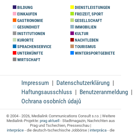
BILDUNG
DIENSTLEISTUNGEN
EINKAUFEN
FREIZEIT, SPORT
GASTRONOMIE
GESELLSCHAFT
GESUNDHEIT
IMMOBILIEN
INSTITUTIONEN
KULTUR
KURORTE
NACHTLEBEN
SPRACHENSERVICE
TOURISMUS
UNTERKÜNFTE
WINTERSPORTGEBIETE
WIRTSCHAFT
Impressum
Datenschutzerklärung
Haftungsausschluss
Benutzeranmeldung
Ochrana osobních údajů
© 2004 - 2026, Medialink Communications Consult s.r.o. | Weitere
Medialink-Projekte:
prag aktuell
- Stadtmagazin, Nachrichten aus
Prag und Tschechien, Presseschau |
interpráce
- die deutsch-tschechische Jobbörse |
interpráca
- die