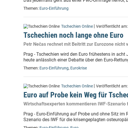
Das jedenfalls geht aus einer PwC-Umfrage hervor, b
Themen:
Euro-Einführung
|
Tschechien Online
Veröffentlicht am
Tschechien noch lange ohne Euro
Petr Nečas rechnet mit Beitritt zur Eurozone nicht 
Prag - Tschechien wird den Euro frühestens in acht 
heute anlässlich einer Debatte über den Euro-Rettun
Themen:
Euro-Einführung
,
Eurokrise
|
Tschechien Online
Veröffentlicht am
Euro auf Probe kein Weg für Tsche
Wirtschaftsexperten kommentieren IWF-Szenario 
Prag - Euro-Einführung auf Probe und ohne Sitz im 
Szenario des IWF für die krisengeplagten osteuropäi
Themen:
Euro-Einführung
,
Euro