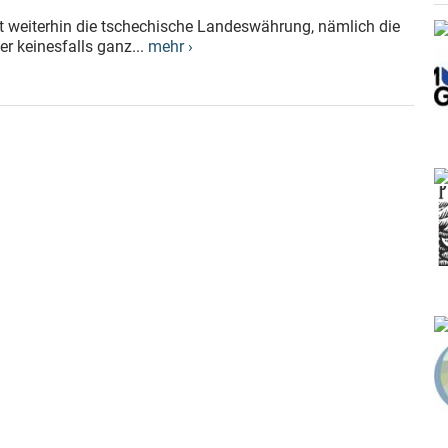
st weiterhin die tschechische Landeswährung, nämlich die
r keinesfalls ganz...
mehr ›