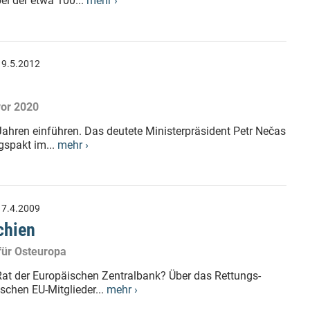
ei der etwa 100...
mehr ›
:
9.5.2012
vor 2020
Jahren einführen. Das deutete Ministerpräsident Petr Nečas
gspakt im...
mehr ›
:
7.4.2009
chien
für Osteuropa
Rat der Europäischen Zentralbank? Über das Rettungs-
schen EU-Mitglieder...
mehr ›