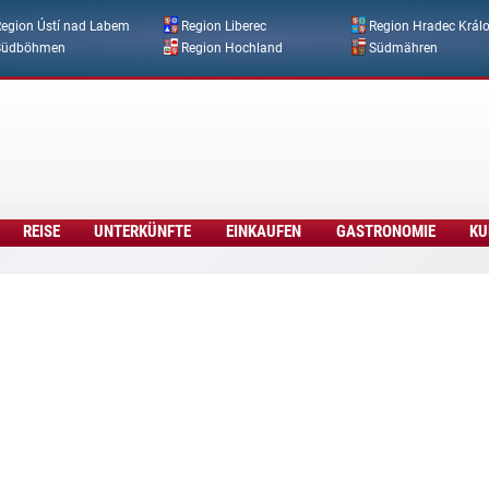
Direkt zum Inhalt
egion Ústí nad Labem
Region Liberec
Region Hradec Král
Südböhmen
Region Hochland
Südmähren
REISE
UNTERKÜNFTE
EINKAUFEN
GASTRONOMIE
KU