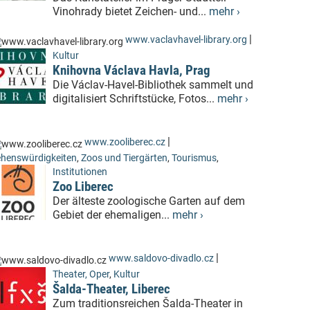
Vinohrady bietet Zeichen- und...
mehr ›
|
www.vaclavhavel-library.org
Kultur
Knihovna Václava Havla, Prag
Die Václav-Havel-Bibliothek sammelt und
digitalisiert Schriftstücke, Fotos...
mehr ›
|
www.zooliberec.cz
henswürdigkeiten
,
Zoos und Tiergärten
,
Tourismus
,
Institutionen
Zoo Liberec
Der älteste zoologische Garten auf dem
Gebiet der ehemaligen...
mehr ›
|
www.saldovo-divadlo.cz
Theater, Oper
,
Kultur
Šalda-Theater, Liberec
Zum traditionsreichen Šalda-Theater in