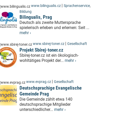
|
www.bilingualis.cz
Sprachenservice
,
Bildung
Bilingualis, Prag
Deutsch als zweite Muttersprache
spielerisch erleben und erlernen: Seit ...
mehr ›
|
www.sbirej-toner.cz
Gesellschaft
Projekt Sbírej-toner.cz
Sbírej-toner.cz ist ein ökologisch-
wohltätiges Projekt der...
mehr ›
|
www.evprag.cz
Gesellschaft
Deutschsprachige Evangelische
Gemeinde Prag
Die Gemeinde zählt etwa 140
deutschsprachige Mitglieder
unterschiedlicher...
mehr ›