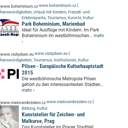
|
www.boheminium.cz
henswürdigkeiten
,
Urlaub mit Kindern
,
Freizeit- und
Erlebnisparks
,
Tourismus
,
Kurorte
,
Kultur
Park Boheminium, Marienbad
Ideal für Ausflüge mit Kindern: Im Park
Boheminium im westböhmischen...
mehr
›
|
www.visitpilsen.eu
henswürdigkeiten
,
Tourismus
,
Institutionen
,
Kultur
Pilsen - Europäische Kulturhauptstadt
2015
Die westböhmische Metropole Pilsen
gehört zu den interessantesten Städten...
mehr ›
|
www.malovanikresleni.cz
Bildung
,
Kultur
Kunstatelier für Zeichen- und
Malkurse, Prag
Das Kunstatelier im Prager Stadtteil