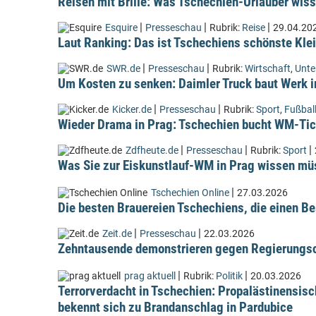
Reisen mit Brille: Was Tschechien-Urlauber wiss
|
|
|
Esquire
Presseschau
Rubrik:
Reise
29.04.20
Laut Ranking: Das ist Tschechiens schönste Kle
|
|
SWR.de
Presseschau
Rubrik:
Wirtschaft
,
Unt
Um Kosten zu senken: Daimler Truck baut Werk i
|
|
Kicker.de
Presseschau
Rubrik:
Sport
,
Fußbal
Wieder Drama in Prag: Tschechien bucht WM-Tic
|
|
|
Zdfheute.de
Presseschau
Rubrik:
Sport
Was Sie zur Eiskunstlauf-WM in Prag wissen m
|
Tschechien Online
27.03.2026
Die besten Brauereien Tschechiens, die einen Be
|
|
Zeit.de
Presseschau
22.03.2026
Zehntausende demonstrieren gegen Regierungsc
|
|
prag aktuell
Rubrik:
Politik
20.03.2026
Terrorverdacht in Tschechien: Propalästinensis
bekennt sich zu Brandanschlag in Pardubice