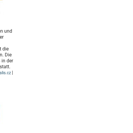
en und
er
t die
n. Die
 in der
statt.
|
lis.cz