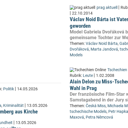
|
prag aktuell
Rub
|
22.10.2014
Václav Noid Bárta ist Vate
geworden
Model Gabriela Dvořáková b
gemeinsame Tochter zur We
Themen:
Václav Noid Bárta
,
Gabr
Dvořáková
,
Marta Jandová
,
tsch
Models
Tschechien 
|
Rubrik:
Leute
1.02.2008
Alain Delon zu Miss-Tsche
Wahl in Prag
|
k:
Politik
14.05.2026
Der französische Film-Star 
Samstagabend in der Jury s
|
a
,
Kriminalität
13.05.2026
Themen:
Česká Miss
,
Michaela M
Lämberg aus Kirche
tschechische Models
,
Petr Hapk
Maxová
,
Petra Němcová
|
undheit
13.05.2026