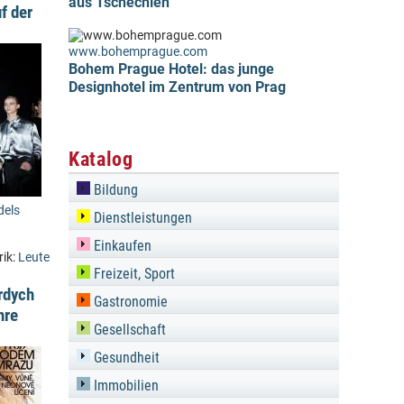
aus Tschechien
f der
www.bohemprague.com
Bohem Prague Hotel: das junge
Designhotel im Zentrum von Prag
Katalog
Bildung
dels
Dienstleistungen
Einkaufen
rik:
Leute
Freizeit, Sport
rdych
Gastronomie
hre
Gesellschaft
Gesundheit
Immobilien