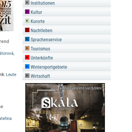
Institutionen
Kultur
Kurorte
Nachtleben
Sprachenservice
rend
t
Tourismus
átorová
,
Unterkünfte
Wintersportgebiete
rik:
Leute
Wirtschaft
ne
ateřina