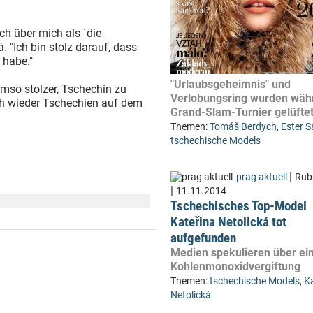
ch über mich als ´die
 "Ich bin stolz darauf, dass
 habe."
"Urlaubsgeheimnis" und
umso stolzer, Tschechin zu
Verlobungsring wurden wäh
uch wieder Tschechien auf dem
Grand-Slam-Turnier gelüfte
Themen:
Tomáš Berdych
,
Ester S
tschechische Models
|
prag aktuell
Rub
|
11.11.2014
Tschechisches Top-Model
Kateřina Netolická tot
aufgefunden
Medien spekulieren über ei
Kohlenmonoxidvergiftung
Themen:
tschechische Models
,
K
Netolická