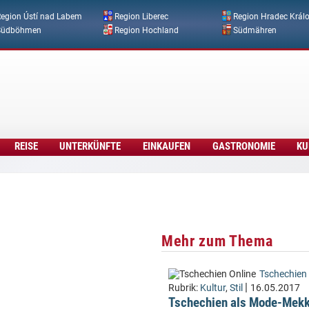
Direkt zum Inhalt
egion Ústí nad Labem
Region Liberec
Region Hradec Král
Südböhmen
Region Hochland
Südmähren
REISE
UNTERKÜNFTE
EINKAUFEN
GASTRONOMIE
KU
Mehr zum Thema
Tschechien 
|
Rubrik:
Kultur
,
Stil
16.05.2017
Tschechien als Mode-Mekk