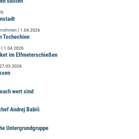
en sollten
26
instadt
|
ernehmen
1.04.2026
n Tschechien
|
l
1.04.2026
ket im Elfmeterschießen
27.03.2026
üssen
such wert sind
hef Andrej Babiš
che Untergrundgruppe