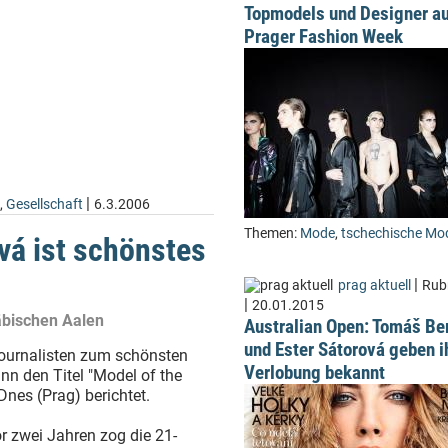
Topmodels und Designer au
Prager Fashion Week
|
,
Gesellschaft
6.3.2006
Themen:
Mode
,
tschechische Mo
á ist schönstes
|
prag aktuell
Rub
|
20.01.2015
äbischen Aalen
Australian Open: Tomáš Be
und Ester Sátorová geben i
ournalisten zum schönsten
Verlobung bekannt
n den Titel "Model of the
Dnes (Prag) berichtet.
 zwei Jahren zog die 21-