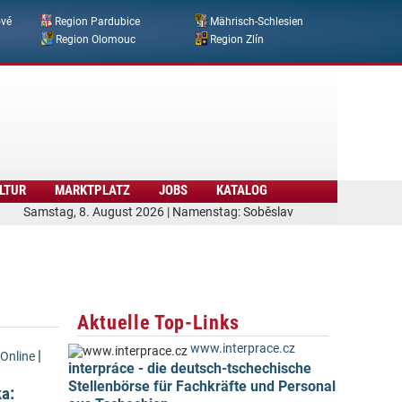
ové
Region Pardubice
Mährisch-Schlesien
Region Olomouc
Region Zlín
LTUR
MARKTPLATZ
JOBS
KATALOG
Samstag, 8. August 2026 | Namenstag: Soběslav
Aktuelle Top-Links
www.interprace.cz
|
Online
interpráce - die deutsch-tschechische
Stellenbörse für Fachkräfte und Personal
a: