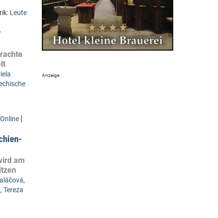
rik:
Leute
r
rachte
lt
iela
echische
|
Online
chien-
wird am
itzen
aláčová
,
a
,
Tereza