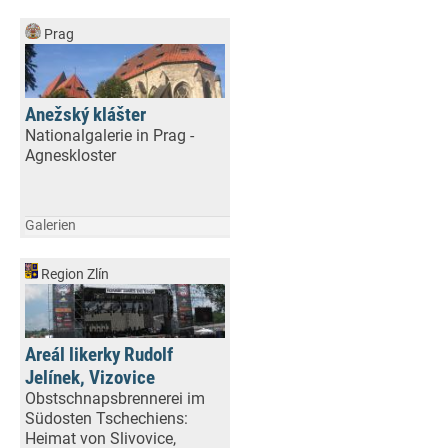
Prag
Anežský klášter
Nationalgalerie in Prag -
Agneskloster
Galerien
Region Zlín
Areál likerky Rudolf
Jelínek, Vizovice
Obstschnapsbrennerei im
Südosten Tschechiens:
Heimat von Slivovice,