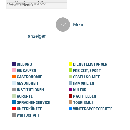
Hruškovice und Co.
Verschiedenes
Mehr
anzeigen
BILDUNG
DIENSTLEISTUNGEN
EINKAUFEN
FREIZEIT, SPORT
GASTRONOMIE
GESELLSCHAFT
GESUNDHEIT
IMMOBILIEN
INSTITUTIONEN
KULTUR
KURORTE
NACHTLEBEN
SPRACHENSERVICE
TOURISMUS
UNTERKÜNFTE
WINTERSPORTGEBIETE
WIRTSCHAFT