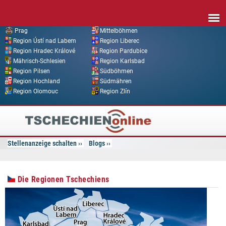
Direkt zum Inhalt
Prag
Mittelböhmen
Region Ústí nad Labem
Region Liberec
Region Hradec Králové
Region Pardubice
Mährisch-Schlesien
Region Karlsbad
Region Pilsen
Südböhmen
Region Hochland
Südmähren
Region Olomouc
Region Zlín
Tschechien
Online
Stellenanzeige schalten
Blogs
Die Regionen Tschechiens