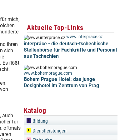
für mich,
solchen
Aktuelle Top-Links
rhunderte
www.interprace.cz
interpráce - die deutsch-tschechische
und ihren
Stellenbörse für Fachkräfte und Personal
n sich
aus Tschechien
ie
 Es flößt
acht.
www.bohemprague.com
Bohem Prague Hotel: das junge
en.
Designhotel im Zentrum von Prag
 von
Katalog
, auch
Bildung
ücher für
n, oftmals
Dienstleistungen
waren