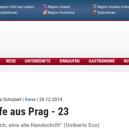
Direkt zum Inhalt
egion Ústí nad Labem
Region Liberec
Region Hradec Král
Südböhmen
Region Hochland
Südmähren
REISE
UNTERKÜNFTE
EINKAUFEN
GASTRONOMIE
KU
a Schubert
|
Reise
| 26.12.2014
fe aus Prag - 23
ich, eine alte Handschrift“ (Umberto Eco)