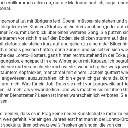
 ich vollkommen allein da, nur die Madonna und ich, sogar ohne
onal.
ersonal tut mir übrigens leid. Überall müssen sie stehen und si
degalerie des Klosters Strahov allein drei von ihnen, jeder auf 
einer Ecke, mit Überblick über einen weiteren Gang. Sie putzen si
e starren vor sich hin auf den Boden, sie blicken stumm auf das
iltelefons, sie stehen kurz auf und gehen zu einem der Bilder hin
ch niemals gesehen hätten, dann zurück, und sie setzen sich wie
rche des Loreto-Klosters, ganz hinten rechts stehend in der Ecke,
ungslos, eingepackt in eine Winterjacke mit Kapuze. Ich begrüß
hleute und verabschiede mich wieder, wenn ich gehe, was jewei
tauntem Kopfnicken, manchmal mit einem Lächeln quittiert wird
 angewiesen, auszustrahlen: Ich bin eigentlich gar nicht da, kü
t um mich! Was für ein Job! Dass sie nicht vor Langeweile anfri
en, ist mehr als verwunderlich. Und was machen sie mit ihren G
hrer Dienstzeiten? Lesen ist ihnen wahrscheinlich verboten. Si
ssen…
te meinen, dass es in Prag keine neuen Kunstschätze mehr zu e
h weit gefehlt. Vor einigen Jahren erst hat man in der Loreto-Kir
t spektakulären schwarz-weiß Fresken gefunden, die von der