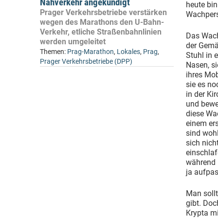
Nahverkehr angekündigt
heute bin
Prager Verkehrsbetriebe verstärken
Wachpers
wegen des Marathons den U-Bahn-
Verkehr, etliche Straßenbahnlinien
Das Wachp
werden umgeleitet
der Gemäl
Themen:
Prag-Marathon
,
Lokales
,
Prag
,
Stuhl in 
Prager Verkehrsbetriebe (DPP)
Nasen, si
ihres Mob
sie es no
in der Ki
und beweg
diese Wac
einem ers
sind wohl
sich nich
einschlaf
während i
ja aufpa
Man soll
gibt. Doc
Krypta mi