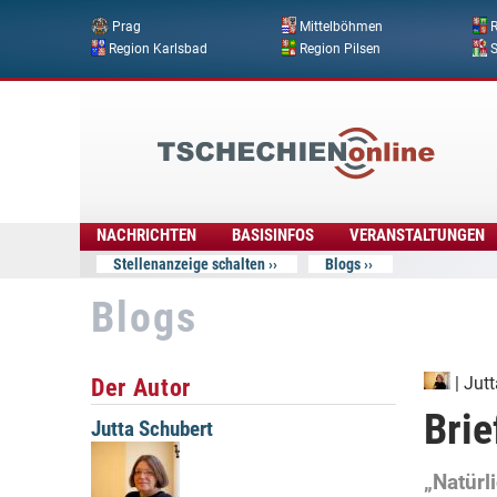
Prag
Mittelböhmen
R
Region Karlsbad
Region Pilsen
Tschechien
Online
NACHRICHTEN
BASISINFOS
VERANSTALTUNGEN
Stellenanzeige schalten
Blogs
Blogs
Der Autor
|
Jutt
Brie
Jutta Schubert
„Natürl