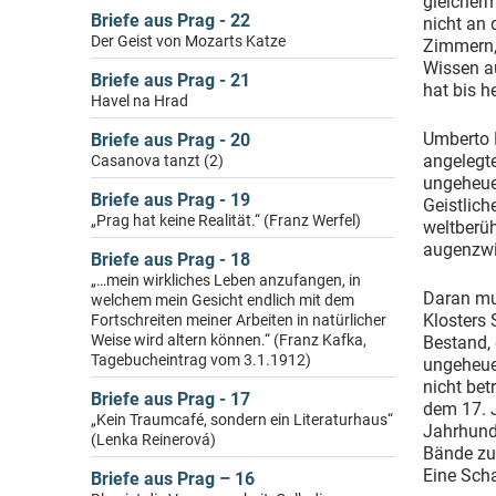
gleicher
Briefe aus Prag - 22
nicht an 
Der Geist von Mozarts Katze
Zimmern, 
Wissen au
Briefe aus Prag - 21
hat bis h
Havel na Hrad
Umberto 
Briefe aus Prag - 20
angelegte
Casanova tanzt (2)
ungeheuer
Briefe aus Prag - 19
Geistlich
„Prag hat keine Realität.“ (Franz Werfel)
weltberüh
augenzwin
Briefe aus Prag - 18
„…mein wirkliches Leben anzufangen, in
Daran mus
welchem mein Gesicht endlich mit dem
Klosters
Fortschreiten meiner Arbeiten in natürlicher
Weise wird altern können.“ (Franz Kafka,
Bestand, 
Tagebucheintrag vom 3.1.1912)
ungeheuer
nicht bet
Briefe aus Prag - 17
dem 17. 
„Kein Traumcafé, sondern ein Literaturhaus“
Jahrhund
(Lenka Reinerová)
Bände zu
Eine Sch
Briefe aus Prag – 16