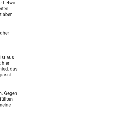
ert etwa
eiten
t aber
daher
ist aus
 hier
hied, das
passt.
en. Gegen
füllten
meine