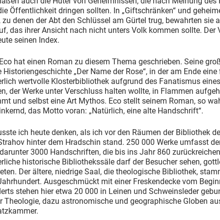
maßen auch die Hüter von Geheimnissen, die nach Meinung des 
die Öffentlichkeit dringen sollten. In „Giftschränken“ und gehei
zu denen der Abt den Schlüssel am Gürtel trug, bewahrten sie 
f, das ihrer Ansicht nach nicht unters Volk kommen sollte. Der 
eute seinen Index.
Eco hat einen Roman zu diesem Thema geschrieben. Seine gro
 Historiengeschichte „Der Name der Rose“, in der am Ende eine f
lich wertvolle Klosterbibliothek aufgrund des Fanatismus eine
en, der Werke unter Verschluss halten wollte, in Flammen aufgeh
mt und selbst eine Art Mythos. Eco stellt seinem Roman, so wa
kernd, das Motto voran: „Natürlich, eine alte Handschrift“.
ste ich heute denken, als ich vor den Räumen der Bibliothek d
 Strahov hinter dem Hradschin stand. 250 000 Werke umfasst de
darunter 3000 Handschriften, die bis ins Jahr 860 zurückreiche
liche historische Bibliothekssäle darf der Besucher sehen, gott
reten. Der ältere, niedrige Saal, die theologische Bibliothek, sta
Jahrhundert. Ausgeschmückt mit einer Freskendecke vom Begin
erts stehen hier etwa 20 000 in Leinen und Schweinsleder geb
r Theologie, dazu astronomische und geographische Globen aus 
atzkammer.