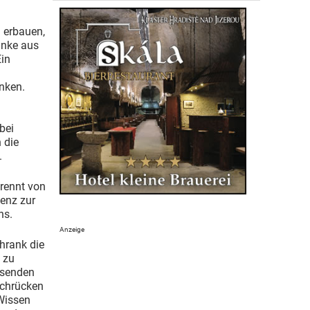
 erbauen,
änke aus
Ein
änken.
bei
 die
.
trennt von
enz zur
ns.
hrank die
 zu
hsenden
uchrücken
 Wissen