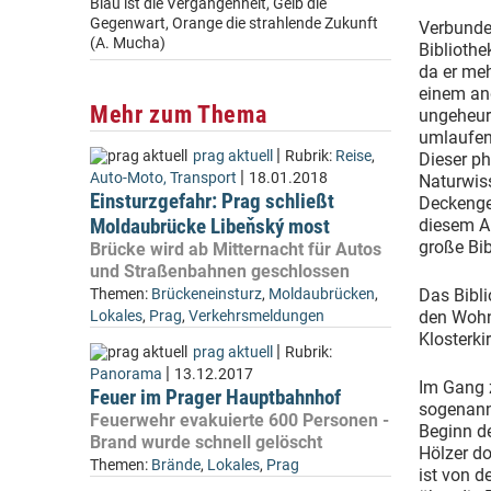
Blau ist die Vergangenheit, Gelb die
Gegenwart, Orange die strahlende Zukunft
Verbunde
(A. Mucha)
Bibliothe
da er meh
einem an
Mehr zum Thema
ungeheur
umlaufend
|
prag aktuell
Rubrik:
Reise
,
Dieser p
|
Auto-Moto, Transport
18.01.2018
Naturwiss
Einsturzgefahr: Prag schließt
Deckenge
Moldaubrücke Libeňský most
diesem An
große Bib
Brücke wird ab Mitternacht für Autos
und Straßenbahnen geschlossen
Themen:
Brückeneinsturz
,
Moldaubrücken
,
Das Bibli
Lokales
,
Prag
,
Verkehrsmeldungen
den Wohn
Klosterki
|
prag aktuell
Rubrik:
|
Panorama
13.12.2017
Im Gang z
Feuer im Prager Hauptbahnhof
sogenannt
Feuerwehr evakuierte 600 Personen -
Beginn d
Brand wurde schnell gelöscht
Hölzer do
Themen:
Brände
,
Lokales
,
Prag
ist von d