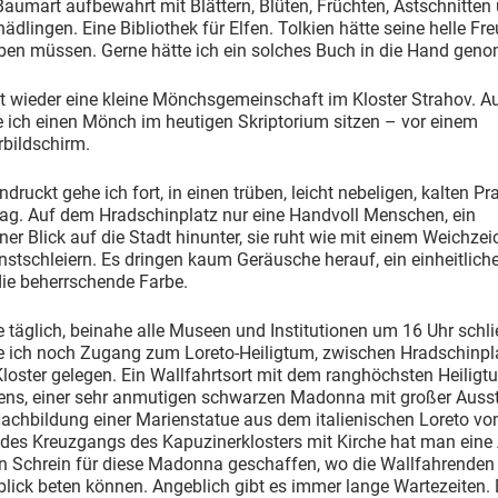
Baumart aufbewahrt mit Blättern, Blüten, Früchten, Astschnitten
ädlingen. Eine Bibliothek für Elfen. Tolkien hätte seine helle Fr
ben müssen. Gerne hätte ich ein solches Buch in die Hand gen
t wieder eine kleine Mönchsgemeinschaft im Kloster Strahov. A
 ich einen Mönch im heutigen Skriptorium sitzen – vor einem
bildschirm.
ndruckt gehe ich fort, in einen trüben, leicht nebeligen, kalten Pr
ag. Auf dem Hradschinplatz nur eine Handvoll Menschen, ein
er Blick auf die Stadt hinunter, sie ruht wie mit einem Weichzei
nstschleiern. Es dringen kaum Geräusche herauf, ein einheitliche
die beherrschende Farbe.
e täglich, beinahe alle Museen und Institutionen um 16 Uhr schli
ich noch Zugang zum Loreto-Heiligtum, zwischen Hradschinpl
loster gelegen. Ein Wallfahrtsort mit dem ranghöchsten Heiligt
ens, einer sehr anmutigen schwarzen Madonna mit großer Ausst
achbildung einer Marienstatue aus dem italienischen Loreto von
 des Kreuzgangs des Kapuzinerklosters mit Kirche hat man eine 
en Schrein für diese Madonna geschaffen, wo die Wallfahrenden
lick beten können. Angeblich gibt es immer lange Wartezeiten.