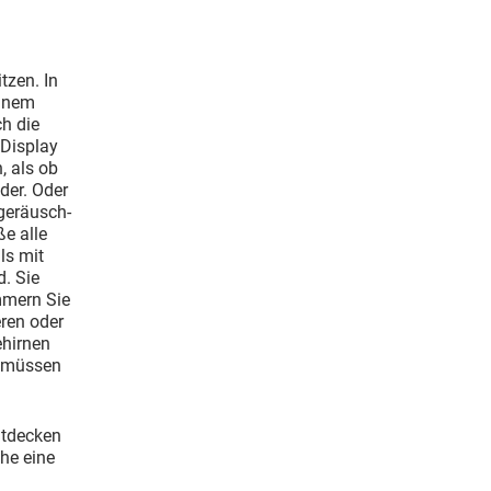
tzen. In
einem
ch die
 Display
, als ob
der. Oder
 geräusch-
e alle
ls mit
. Sie
mmern Sie
eren oder
ehirnen
e müssen
ntdecken
che eine