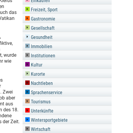
Klerus
Einkaufen
men
Freizeit, Sport
auch das
Vatikan
Gastronomie
Gesellschaft
ß
Gesundheit
iktive,
Immobilien
s
t, wurde
Institutionen
hr wie
Kultur
Kurorte
es
Nachtleben
r
n. Zwei
Sprachenservice
lob aber
Tourismus
mmt aus
n des 18.
Unterkünfte
undene
Wintersportgebiete
der Zeit.
Wirtschaft