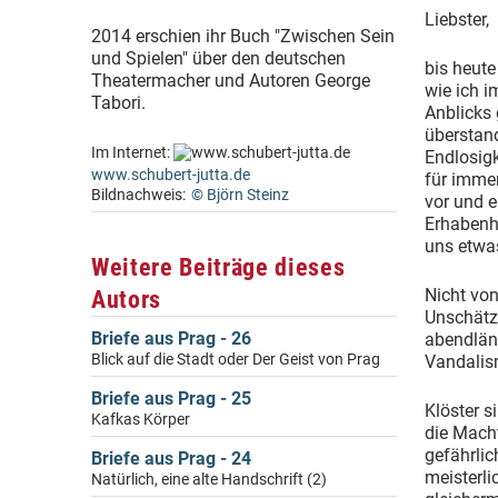
Liebster,
2014 erschien ihr Buch "Zwischen Sein
und Spielen" über den deutschen
bis heute
Theatermacher und Autoren George
wie ich i
Tabori.
Anblicks 
überstand
Im Internet:
Endlosigk
www.schubert-jutta.de
für imme
Bildnachweis:
© Björn Steinz
vor und e
Erhabenhe
uns etwa
Weitere Beiträge dieses
Autors
Nicht von
Unschätzb
Briefe aus Prag - 26
abendländ
Blick auf die Stadt oder Der Geist von Prag
Vandalis
Briefe aus Prag - 25
Klöster s
Kafkas Körper
die Macht
gefährlic
Briefe aus Prag - 24
meisterli
Natürlich, eine alte Handschrift (2)