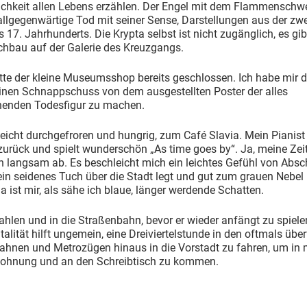
ichkeit allen Lebens erzählen. Der Engel mit dem Flammenschw
allgegenwärtige Tod mit seiner Sense, Darstellungen aus der zw
s 17. Jahrhunderts. Die Krypta selbst ist nicht zugänglich, es gib
chbau auf der Galerie des Kreuzgangs.
tte der kleine Museumsshop bereits geschlossen. Ich habe mir 
einen Schnappschuss von dem ausgestellten Poster der alles
henden Todesfigur zu machen.
eicht durchgefroren und hungrig, zum Café Slavia. Mein Pianist 
urück und spielt wunderschön „As time goes by“. Ja, meine Zeit
h langsam ab. Es beschleicht mich ein leichtes Gefühl von Absc
ein seidenes Tuch über die Stadt legt und gut zum grauen Nebel 
a ist mir, als sähe ich blaue, länger werdende Schatten.
ahlen und in die Straßenbahn, bevor er wieder anfängt zu spiel
alität hilft ungemein, eine Dreiviertelstunde in den oftmals über
ahnen und Metrozügen hinaus in die Vorstadt zu fahren, um in 
hnung und an den Schreibtisch zu kommen.