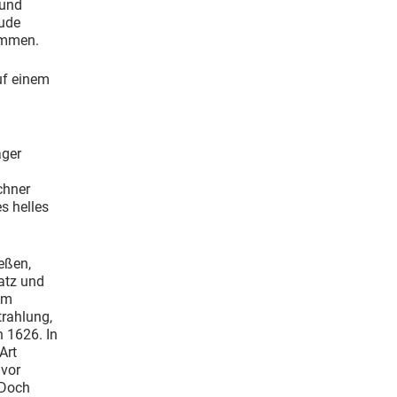
 und
eude
ommen.
uf einem
ager
chner
s helles
eßen,
atz und
um
rahlung,
 1626. In
Art
 vor
 Doch