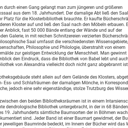
n durch einen Gang gelangt man zum jüngeren und größeren
kssaal aus dem 18. Jahrhundert. Der damalige Abt ließ den Saal
r Platz für die Klosterbibliothek brauchte. Er kaufte Bücherschr
deren Kloster auf und ließ den Saal nach den Möbeln erbauen. 
er Anblick, fast 50 000 Bände entlang der Wände und auf der
en Galerie, in mit reichen Schnitzereien verzierten Bücherschr
hilosophische Saal umfasst die verschiedensten Wissensgebiete,
enschaften, Philosophie und Philologie, überstrahlt von einem
mälde zur geistigen Entwicklung der Menschheit. Man gewinnt 
blick den Eindruck, dass die Bibliothek von Babel lebt und auch
liothek von Alexandria vielleicht doch nicht ganz abgebrannt ist
otheksgebäude steht allein auf dem Gelände des Klosters, abge
- Ess- und Schlafräumen der damaligen Mönche, in Korrespond
rche, jedoch eine sehr eigenständige, stolze Trutzburg des Wisse
wischen den beiden Bibliotheksräumen ist in einem Intarsiensc
e dendrologische Bibliothek untergebracht, in der in 68 Bänden
es 19. Jahrhunderts sämtliche Baumsorten der in Böhmen wac
kumentiert sind. Jeder Band ist einer Baumart gewidmet, der B
er jeweiligen Baumrinde bedeckt, im Innern der Bücher wird das