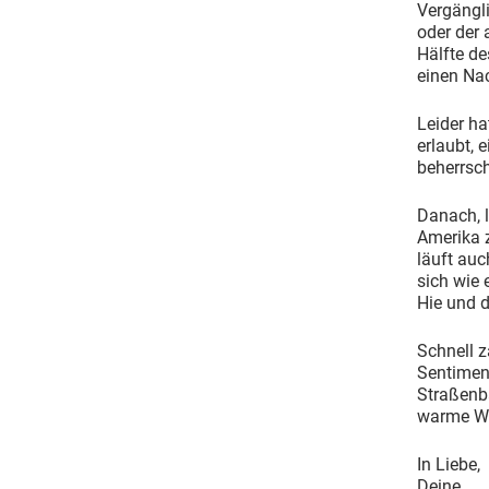
Vergängl
oder der 
Hälfte de
einen Na
Leider ha
erlaubt, 
beherrsc
Danach, l
Amerika z
läuft auc
sich wie 
Hie und d
Schnell z
Sentiment
Straßenb
warme Wo
In Liebe,
Deine