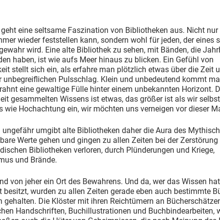
 geht eine seltsame Faszination von Bibliotheken aus. Nicht nur 
mmer wieder feststellen kann, sondern wohl für jeden, der eines 
gewahr wird. Eine alte Bibliothek zu sehen, mit Bänden, die Jah
en haben, ist wie aufs Meer hinaus zu blicken. Ein Gefühl von
eit stellt sich ein, als erfahre man plötzlich etwas über die Zeit 
r unbegreiflichen Pulsschlag. Klein und unbedeutend kommt ma
rahnt eine gewaltige Fülle hinter einem unbekannten Horizont. D
it gesammelten Wissens ist etwas, das größer ist als wir selbst.
s wie Hochachtung ein, wir möchten uns verneigen vor dieser M
 ungefähr umgibt alte Bibliotheken daher die Aura des Mythisch
are Werte gehen und gingen zu allen Zeiten bei der Zerstörung
ischen Bibliotheken verloren, durch Plünderungen und Kriege,
mus und Brände.
ind von jeher ein Ort des Bewahrens. Und da, wer das Wissen hat
 besitzt, wurden zu allen Zeiten gerade eben auch bestimmte B
h gehalten. Die Klöster mit ihren Reichtümern an Bücherschätze
chen Handschriften, Buchillustrationen und Buchbindearbeiten, 