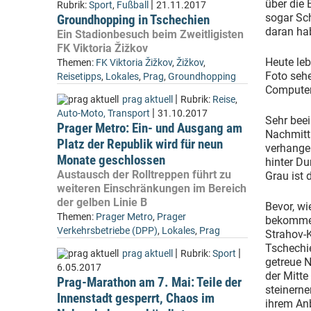
über die 
|
Rubrik:
Sport
,
Fußball
21.11.2017
sogar Sch
Groundhopping in Tschechien
daran ha
Ein Stadionbesuch beim Zweitligisten
FK Viktoria Žižkov
Heute leb
Themen:
FK Viktoria Žižkov
,
Žižkov
,
Foto sehe
Reisetipps
,
Lokales
,
Prag
,
Groundhopping
Computer
|
prag aktuell
Rubrik:
Reise
,
|
Auto-Moto, Transport
31.10.2017
Sehr beei
Prager Metro: Ein- und Ausgang am
Nachmitt
Platz der Republik wird für neun
verhangen
Monate geschlossen
hinter Du
Austausch der Rolltreppen führt zu
Grau ist 
weiteren Einschränkungen im Bereich
der gelben Linie B
Bevor, wi
Themen:
Prager Metro
,
Prager
bekomme 
Verkehrsbetriebe (DPP)
,
Lokales
,
Prag
Strahov-K
Tschechi
|
|
prag aktuell
Rubrik:
Sport
getreue N
6.05.2017
der Mitte
Prag-Marathon am 7. Mai: Teile der
steinern
Innenstadt gesperrt, Chaos im
ihrem Anb