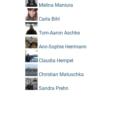
Melina Maniura
Carla Bihl
Tom-Aaron Aschke
Ann-Sophie Herrmann
Claudia Hempel
Christian Matuschka
Sandra Prehn