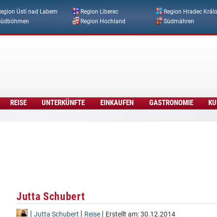
Direkt zum Inhalt
egion Ústí nad Labem
Region Liberec
Region Hradec Král
Südböhmen
Region Hochland
Südmähren
REISE
UNTERKÜNFTE
EINKAUFEN
GASTRONOMIE
KU
Jutta Schubert
|
|
|
Jutta Schubert
Reise
Erstellt am:
30.12.2014