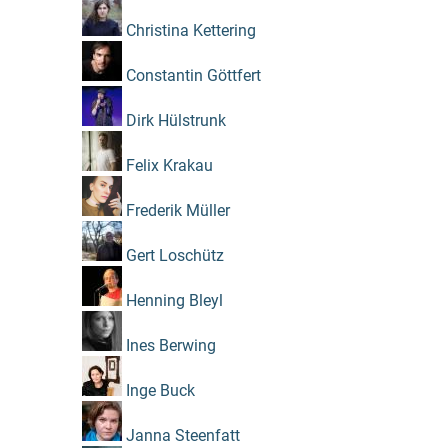
Christina Kettering
Constantin Göttfert
Dirk Hülstrunk
Felix Krakau
Frederik Müller
Gert Loschütz
Henning Bleyl
Ines Berwing
Inge Buck
Janna Steenfatt