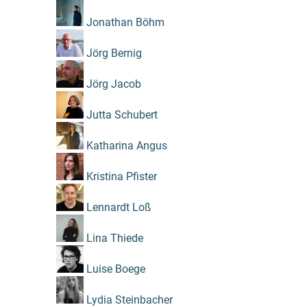
Jonathan Böhm
Jörg Bernig
Jörg Jacob
Jutta Schubert
Katharina Angus
Kristina Pfister
Lennardt Loß
Lina Thiede
Luise Boege
Lydia Steinbacher