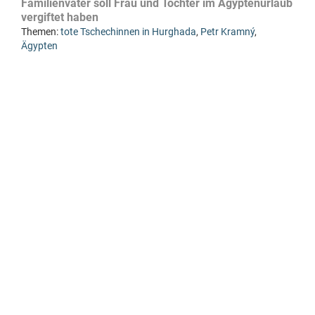
Familienvater soll Frau und Tochter im Ägyptenurlaub
vergiftet haben
Themen:
tote Tschechinnen in Hurghada
,
Petr Kramný
,
Ägypten