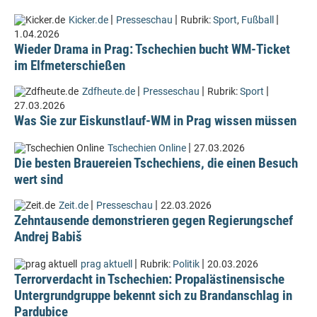
|
|
|
Kicker.de
Presseschau
Rubrik:
Sport
,
Fußball
1.04.2026
Wieder Drama in Prag: Tschechien bucht WM-Ticket
im Elfmeterschießen
|
|
|
Zdfheute.de
Presseschau
Rubrik:
Sport
27.03.2026
Was Sie zur Eiskunstlauf-WM in Prag wissen müssen
|
Tschechien Online
27.03.2026
Die besten Brauereien Tschechiens, die einen Besuch
wert sind
|
|
Zeit.de
Presseschau
22.03.2026
Zehntausende demonstrieren gegen Regierungschef
Andrej Babiš
|
|
prag aktuell
Rubrik:
Politik
20.03.2026
Terrorverdacht in Tschechien: Propalästinensische
Untergrundgruppe bekennt sich zu Brandanschlag in
Pardubice