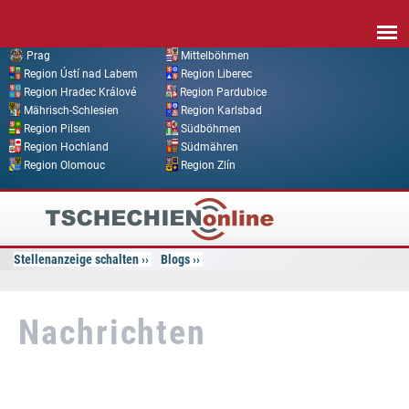
Direkt zum Inhalt
Prag
Mittelböhmen
Region Ústí nad Labem
Region Liberec
Region Hradec Králové
Region Pardubice
Mährisch-Schlesien
Region Karlsbad
Region Pilsen
Südböhmen
Region Hochland
Südmähren
Region Olomouc
Region Zlín
Tschechien
Online
Stellenanzeige schalten
Blogs
Nachrichten