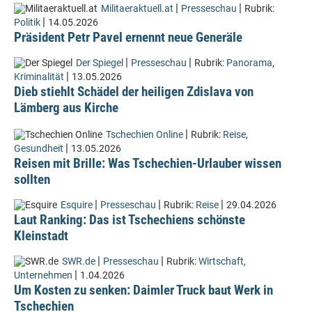
|
|
Militaeraktuell.at
Presseschau
Rubrik:
|
Politik
14.05.2026
Präsident Petr Pavel ernennt neue Generäle
|
|
Der Spiegel
Presseschau
Rubrik:
Panorama
,
|
Kriminalität
13.05.2026
Dieb stiehlt Schädel der heiligen Zdislava von
Lämberg aus Kirche
|
Tschechien Online
Rubrik:
Reise
,
|
Gesundheit
13.05.2026
Reisen mit Brille: Was Tschechien-Urlauber wissen
sollten
|
|
|
Esquire
Presseschau
Rubrik:
Reise
29.04.2026
Laut Ranking: Das ist Tschechiens schönste
Kleinstadt
|
|
SWR.de
Presseschau
Rubrik:
Wirtschaft
,
|
Unternehmen
1.04.2026
Um Kosten zu senken: Daimler Truck baut Werk in
Tschechien