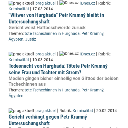
|
|
prag aktuell
iDnes.cz
Rubrik:
|
Kriminalität
17.03.2014
"Witwer von Hurghada" Petr Kramný bleibt in
Untersuchungshaft
Gericht weist Haftbeschwerde zurück
Themen:
tote Tschechinnen in Hurghada
,
Petr Kramný
,
Ägypten
,
Justiz
|
|
prag aktuell
iDnes.cz
Rubrik:
|
Kriminalität
10.03.2014
Todesnacht von Hurghada: Tötete Petr Kramný
seine Frau und Tochter mit Strom?
Medien gingen bisher einhellig von Gifttod der beiden
Tschechinnen aus
Themen:
tote Tschechinnen in Hurghada
,
Petr Kramný
,
Ägypten
|
|
prag aktuell
Rubrik:
Kriminalität
20.02.2014
Gericht verhängt gegen Petr Kramný
Untersuchungshaft