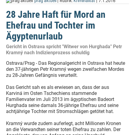
|
|
prag aktuell
Rubrik:
Kriminalität
7.1.2016
28 Jahre Haft für Mord an
Ehefrau und Tochter im
Ägyptenurlaub
Gericht in Ostrava spricht "Witwer von Hurghada" Petr
Kramný nach Indizienprozess schuldig
Ostrava/Prag - Das Regionalgericht in Ostrava hat heute
den 37-jährigen Petr Kramný wegen zweifachen Mordes
zu 28-Jahren Gefängnis verurteilt.
Das Gericht sah es als erwiesen an, dass der aus
Karviná im Osten Tschechiens stammende
Familienvater im Juli 2013 im ägyptischen Badeort
Hurghada seine damals 36-jährige Ehefrau und seine
achtjährige Tochter mit Stromschlägen getötet hat.
Kramný wurde zudem auferlegt, acht Millionen Kronen
an die Verwandten seiner toten Ehefrau zu zahlen. Der