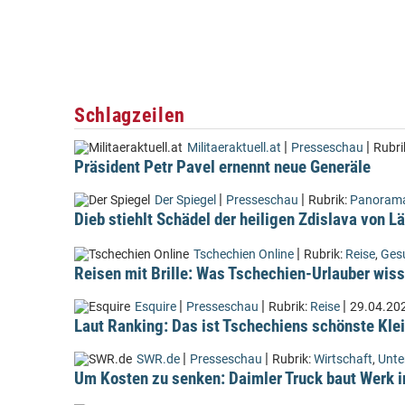
Schlagzeilen
|
|
Militaeraktuell.at
Presseschau
Rubri
Präsident Petr Pavel ernennt neue Generäle
|
|
Der Spiegel
Presseschau
Rubrik:
Panoram
Dieb stiehlt Schädel der heiligen Zdislava von 
|
Tschechien Online
Rubrik:
Reise
,
Ges
Reisen mit Brille: Was Tschechien-Urlauber wiss
|
|
|
Esquire
Presseschau
Rubrik:
Reise
29.04.20
Laut Ranking: Das ist Tschechiens schönste Kle
|
|
SWR.de
Presseschau
Rubrik:
Wirtschaft
,
Unt
Um Kosten zu senken: Daimler Truck baut Werk i