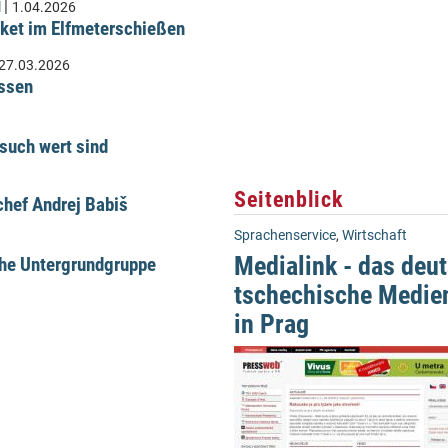
|
l
1.04.2026
ket im Elfmeterschießen
27.03.2026
üssen
such wert sind
Seitenblick
hef Andrej Babiš
Sprachenservice
,
Wirtschaft
Medialink - das deu
che Untergrundgruppe
tschechische Medie
in Prag