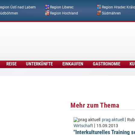
Direkt zum Inhalt
egion Ústí nad Labem
Region Liberec
Region Hradec Král
Südböhmen
Region Hochland
Südmähren
REISE
UNTERKÜNFTE
EINKAUFEN
GASTRONOMIE
KU
Mehr zum Thema
|
prag aktuell
Rubr
|
Wirtschaft
15.09.2013
"Interkulturelles Training 