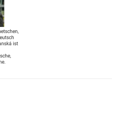
etschen,
Deutsch
nská ist
ische,
he.