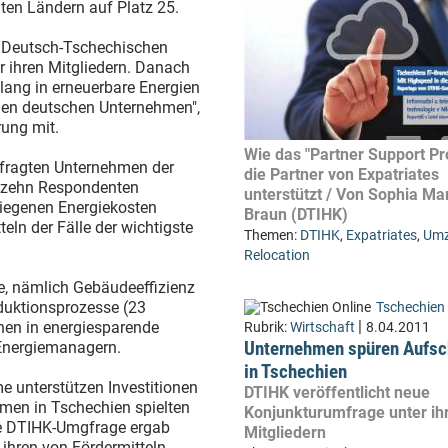
ten Ländern auf Platz 25.
r Deutsch-Tschechischen
 ihren Mitgliedern. Danach
lang in erneuerbare Energien
 den deutschen Unternehmen",
rung mit.
Wie das "Partner Support P
fragten Unternehmen der
die Partner von Expatriates
n zehn Respondenten
unterstützt / Von Sophia Ma
tiegenen Energiekosten
Braun (DTIHK)
ln der Fälle der wichtigste
Themen:
DTIHK
,
Expatriates
,
Umz
Relocation
le, nämlich Gebäudeeffizienz
oduktionsprozesse (23
Tschechien 
|
nen in energiesparende
Rubrik:
Wirtschaft
8.04.2011
Unternehmen spüren Aufs
 Energiemanagern.
in Tschechien
 unterstützen Investitionen
DTIHK veröffentlicht neue
men in Tschechien spielten
Konjunkturumfrage unter ih
die DTIHK-Umgfrage ergab
Mitgliedern
 ihren von Fördermitteln