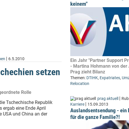
keinem"
|
men
6.5.2010
Ein Jahr "Partner Support P
- Martina Hohmann von der
chechien setzen
Prag zieht Bilanz
Themen:
DTIHK
,
Expatriates
,
Umz
Relocation
geordnete Rolle
|
prag aktuell
Rubr
 die Tschechische Republik
|
Karriere
15.09.2013
s ergab eine Ende April
Auslandsentsendung - ein 
ie USA und China an der
für die ganze Familie?!