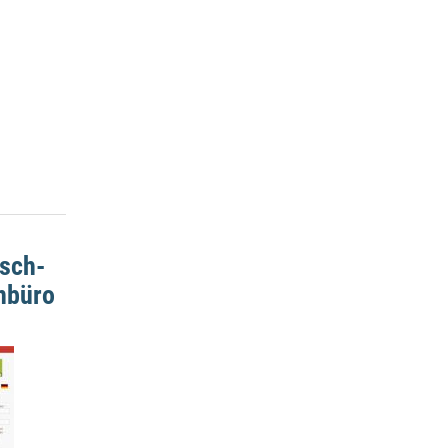
tsch-
nbüro