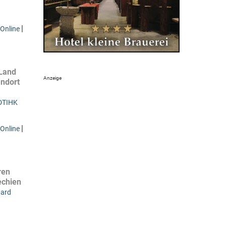
|
Online
 Land
andort
DTIHK
|
Online
ren
echien
nard