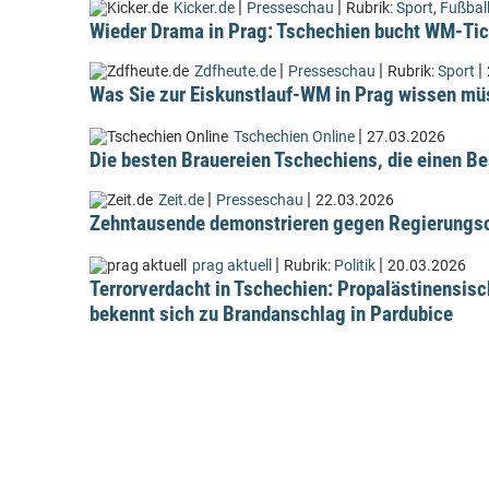
|
|
Kicker.de
Presseschau
Rubrik:
Sport
,
Fußbal
Wieder Drama in Prag: Tschechien bucht WM-Tic
|
|
|
Zdfheute.de
Presseschau
Rubrik:
Sport
Was Sie zur Eiskunstlauf-WM in Prag wissen m
|
Tschechien Online
27.03.2026
Die besten Brauereien Tschechiens, die einen Be
|
|
Zeit.de
Presseschau
22.03.2026
Zehntausende demonstrieren gegen Regierungsc
|
|
prag aktuell
Rubrik:
Politik
20.03.2026
Terrorverdacht in Tschechien: Propalästinensis
bekennt sich zu Brandanschlag in Pardubice