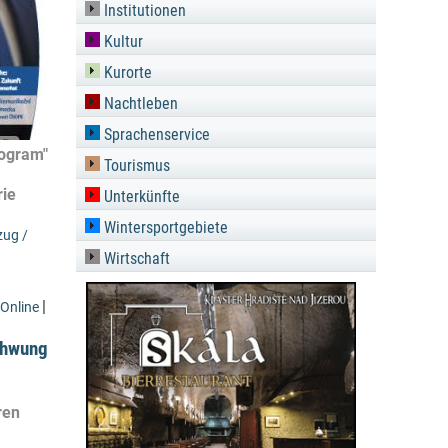
Institutionen
Kultur
Kurorte
Nachtleben
Sprachenservice
rogram"
Tourismus
rie
Unterkünfte
Wintersportgebiete
ug /
Wirtschaft
|
Online
chwung
ren