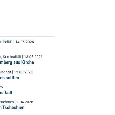
|
k:
Politik
14.05.2026
|
a
,
Kriminalität
13.05.2026
Lämberg aus Kirche
|
undheit
13.05.2026
en sollten
26
instadt
|
ernehmen
1.04.2026
n Tschechien