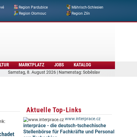
ové
Region Pardubice
Mährisch-Schlesien
Region Olomouc
Region Zlín
LTUR
MARKTPLATZ
JOBS
KATALOG
Samstag, 8. August 2026 | Namenstag: Soběslav
Aktuelle Top-Links
www.interprace.cz
ik:
interpráce - die deutsch-tschechische
Stellenbörse für Fachkräfte und Personal
schadet