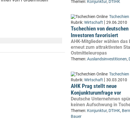
Themen:
Konjunktur
,
DTIHK
Tschechien 
|
Rubrik:
Wirtschaft
29.06.2010
Tschechien von deutschen
Investoren favorisiert
AHK-Mitglieder wählen das
erneut zum attraktivsten St
Ostmitteleuropas
Themen:
Auslandsinvestitionen
,
Tschechien 
|
Rubrik:
Wirtschaft
30.03.2010
AHK Prag stellt neue
Konjunkturumfrage vor
Deutsche Unternehmen spü
keinen Aufschwung in Tsch
Themen:
Konjunktur
,
DTIHK
,
Ber
Bauer