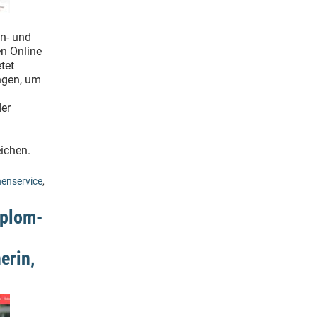
n- und
n Online
tet
ngen, um
der
ichen.
enservice
,
iplom-
erin,