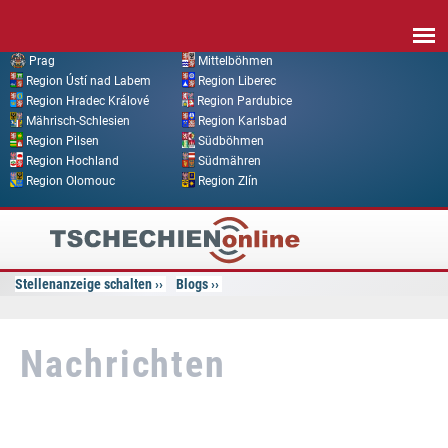
Direkt zum Inhalt
Prag
Mittelböhmen
Region Ústí nad Labem
Region Liberec
Region Hradec Králové
Region Pardubice
Mährisch-Schlesien
Region Karlsbad
Region Pilsen
Südböhmen
Region Hochland
Südmähren
Region Olomouc
Region Zlín
Tschechien
Online
Stellenanzeige schalten
Blogs
Nachrichten