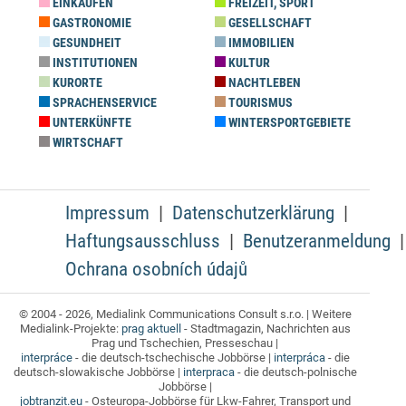
EINKAUFEN
FREIZEIT, SPORT
GASTRONOMIE
GESELLSCHAFT
GESUNDHEIT
IMMOBILIEN
INSTITUTIONEN
KULTUR
KURORTE
NACHTLEBEN
SPRACHENSERVICE
TOURISMUS
UNTERKÜNFTE
WINTERSPORTGEBIETE
WIRTSCHAFT
Impressum
Datenschutzerklärung
Haftungsausschluss
Benutzeranmeldung
Ochrana osobních údajů
© 2004 - 2026, Medialink Communications Consult s.r.o. | Weitere
Medialink-Projekte:
prag aktuell
- Stadtmagazin, Nachrichten aus
Prag und Tschechien, Presseschau |
interpráce
- die deutsch-tschechische Jobbörse |
interpráca
- die
deutsch-slowakische Jobbörse |
interpraca
- die deutsch-polnische
Jobbörse |
jobtranzit.eu
- Osteuropa-Jobbörse für Lkw-Fahrer, Transport und