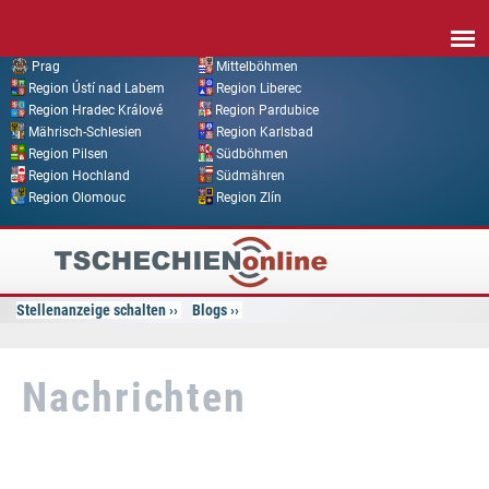
Direkt zum Inhalt
Prag
Mittelböhmen
Region Ústí nad Labem
Region Liberec
Region Hradec Králové
Region Pardubice
Mährisch-Schlesien
Region Karlsbad
Region Pilsen
Südböhmen
Region Hochland
Südmähren
Region Olomouc
Region Zlín
Tschechien
Online
Stellenanzeige schalten
Blogs
Nachrichten