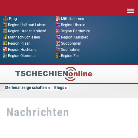
Direkt zum Inhalt
Prag
Mittelböhmen
Region Ústí nad Labem
Region Liberec
Region Hradec Králové
Region Pardubice
Mährisch-Schlesien
Region Karlsbad
Region Pilsen
Südböhmen
Region Hochland
Südmähren
Region Olomouc
Region Zlín
Tschechien
Online
Stellenanzeige schalten
Blogs
Nachrichten